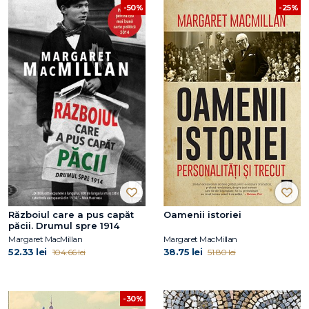
-50%
-25%
Războiul care a pus capăt
Oamenii istoriei
păcii. Drumul spre 1914
Margaret MacMillan
Margaret MacMillan
52.33 lei
38.75 lei
104.66 lei
51.80 lei
-30%