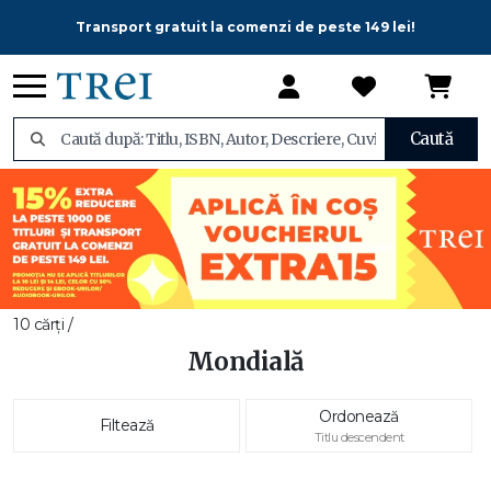
Transport gratuit la comenzi de peste 149 lei!
Caută
10 cărți /
Mondială
Ordonează
Filtează
Titlu descendent