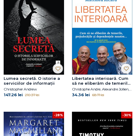
Lumea secretă. O istorie a
Libertatea interioară. Cum
serviciilor de informații
să ne eliberăm de temerile,
prejudecățile, și
Christopher Andrew
Christophe Andre, Alexandre Jollien, Matthieu Ricard
dependențele noastre
147.26 lei
34.36 lei
210.37 lei
68.71 lei
-28%
-30%