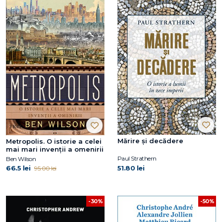
Mărire și decădere
Metropolis. O istorie a celei
mai mari invenții a omenirii
Paul Strathern
Ben Wilson
66.5 lei
51.80 lei
95.00 lei
-30%
-50%