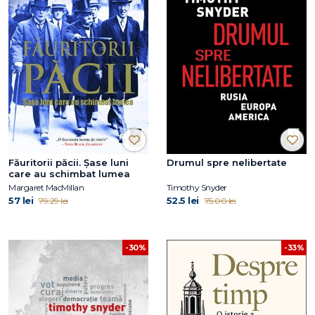
Făuritorii păcii. Șase luni
Drumul spre nelibertate
care au schimbat lumea
Margaret MacMillan
Timothy Snyder
57 lei
52.5 lei
79.29 lei
75.00 lei
-33%
-30%