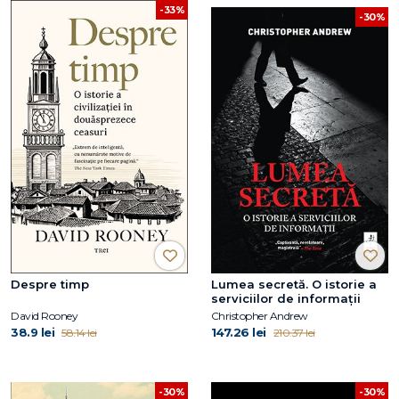
-33%
-30%
Despre timp
Lumea secretă. O istorie a
serviciilor de informații
David Rooney
Christopher Andrew
38.9 lei
147.26 lei
58.14 lei
210.37 lei
-30%
-30%