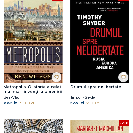
Metropolis. O istorie a celei
Drumul spre nelibertate
mai mari invenții a omenirii
Ben Wilson
Timothy Snyder
66.5 lei
52.5 lei
95.00 lei
75.00 lei
-25%