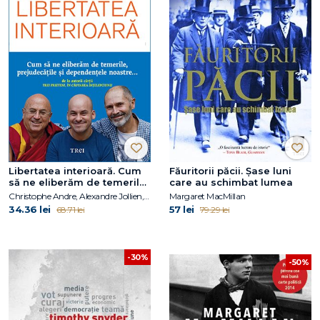
Libertatea interioară. Cum
Făuritorii păcii. Șase luni
să ne eliberăm de temerile,
care au schimbat lumea
prejudecățile, și
Christophe Andre, Alexandre Jollien, Matthieu Ricard
Margaret MacMillan
dependențele noastre
34.36 lei
57 lei
68.71 lei
79.29 lei
-30%
-50%