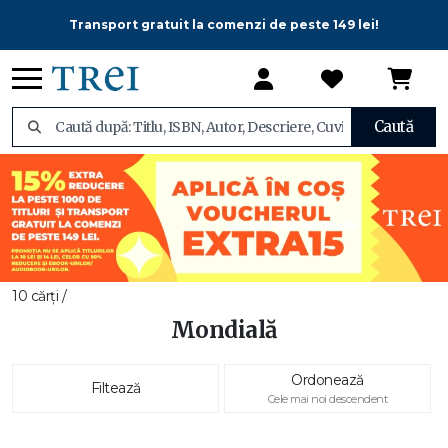
Transport gratuit la comenzi de peste 149 lei!
Caută
10 cărți /
Mondială
Ordonează
Filtează
Cele mai noi descendent