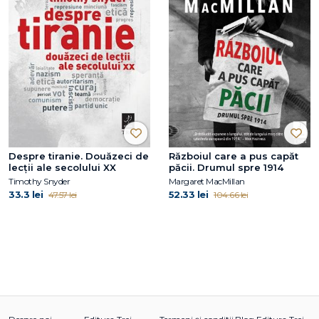
Despre tiranie. Douăzeci de
Războiul care a pus capăt
lecții ale secolului XX
păcii. Drumul spre 1914
Timothy Snyder
Margaret MacMillan
33.3 lei
52.33 lei
47.57 lei
104.66 lei