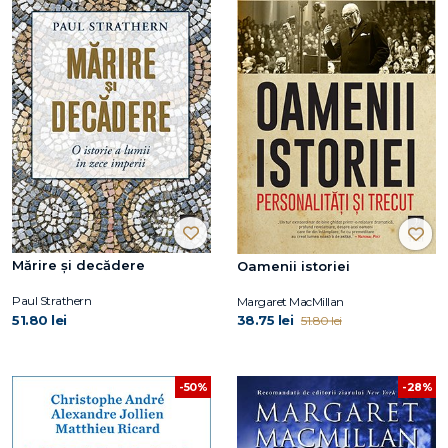
Mărire și decădere
Oamenii istoriei
Paul Strathern
Margaret MacMillan
51.80 lei
38.75 lei
51.80 lei
-50%
-28%