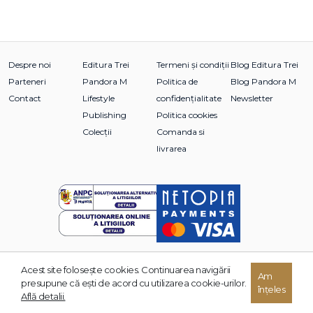
Despre noi
Editura Trei
Termeni și condiții
Blog Editura Trei
Parteneri
Pandora M
Politica de
Blog Pandora M
Contact
Lifestyle
confidențialitate
Newsletter
Publishing
Politica cookies
Colecții
Comanda si
livrarea
Acest site foloseşte cookies. Continuarea navigării
© 2026 Grupul Editorial TREI. Toate drepturile rezervate.
Am
presupune că eşti de acord cu utilizarea cookie-urilor.
înțeles
Dezvoltat de:
Află detalii.