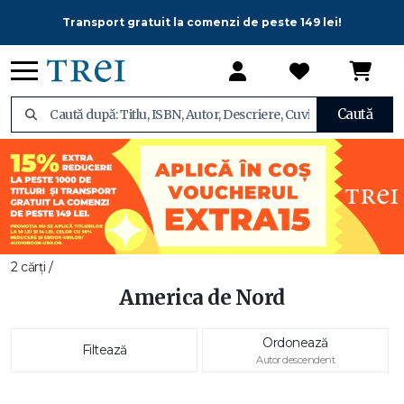
Transport gratuit la comenzi de peste 149 lei!
Caută
2 cărți /
America de Nord
Ordonează
Filtează
Autor descendent