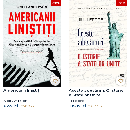
-50%
-50%
Americanii liniștiți
Aceste adevăruri. O istorie
a Statelor Unite
Scott Anderson
Jill Lepore
62.9 lei
105.19 lei
125.80 lei
210.37 lei