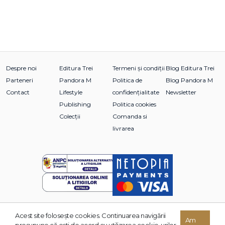
Despre noi
Editura Trei
Termeni și condiții
Blog Editura Trei
Parteneri
Pandora M
Politica de
Blog Pandora M
Contact
Lifestyle
confidențialitate
Newsletter
Publishing
Politica cookies
Colecții
Comanda si
livrarea
Acest site foloseşte cookies. Continuarea navigării
© 2026 Grupul Editorial TREI. Toate drepturile rezervate.
Am
presupune că eşti de acord cu utilizarea cookie-urilor.