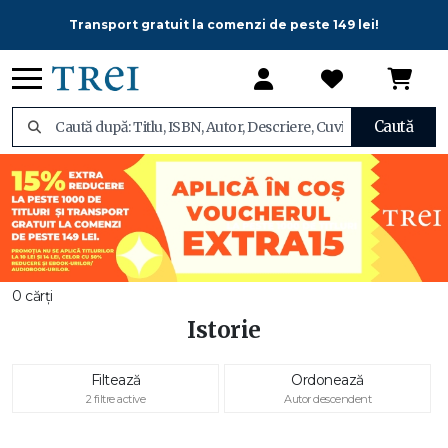
Transport gratuit la comenzi de peste 149 lei!
Caută
0 cărți
Istorie
Filtează
Ordonează
2 filtre active
Autor descendent