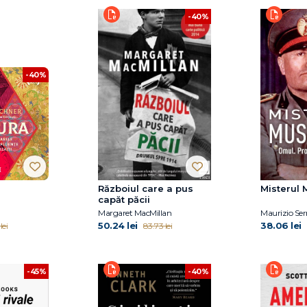
-40%
-40%
Războiul care a pus
Misterul 
capăt păcii
Margaret MacMillan
Maurizio Ser
50.24 lei
38.06 lei
lei
83.73 lei
-45%
-40%