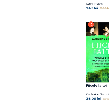
Louis Menand
Serhii Plokhy
Margaret MacMillan
24.5 lei
51.80 le
Martin Amis
Martin Puchner
Mary Beard
Matthieu Ricard
Maurizio Serra
Misha Glenny
Paul Strathern
Peter Ackroyd
Peter Frankopan
Robert Jobson
Roderick Beaton
Scott Anderson
Serhii Plokhy
Fiicele Ialtei
Simon Schama
Catherine Grace 
Simon Sebag
38.06 lei
63.43
Montefiore
Stephen Fry