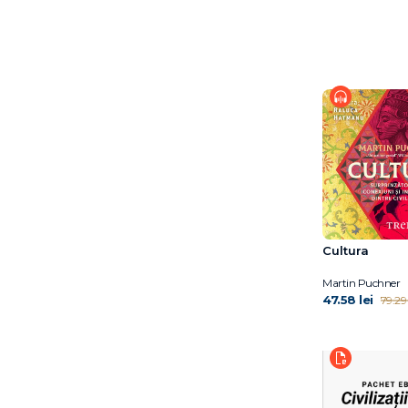
Timothy Snyder
Cultura
Martin Puchner
47.58 lei
79.29 