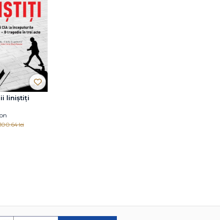
 liniștiți
son
100.64 lei
toarea