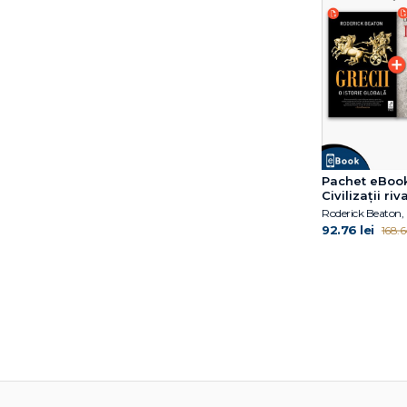
Pachet eBoo
Civilizații riv
92.76 lei
168.64