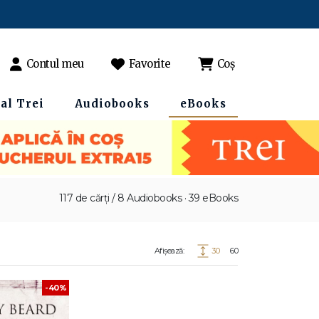
Contul meu
Favorite
Coș
al Trei
Audiobooks
eBooks
117 de cărți / 8 Audiobooks · 39 eBooks
Afișează:
30
60
-40%