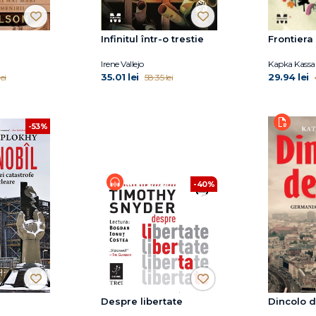
Infinitul într-o trestie
Frontiera
Irene Vallejo
Kapka Kass
35.01 lei
29.94 lei
ei
58.35 lei
-53%
-40%
Despre libertate
Dincolo d