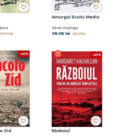
Amurgul Evului Mediu
abova
Johan Huizinga
38.06 lei
49.90 lei
63.43 lei
-40%
-40%
e Zid
Războiul