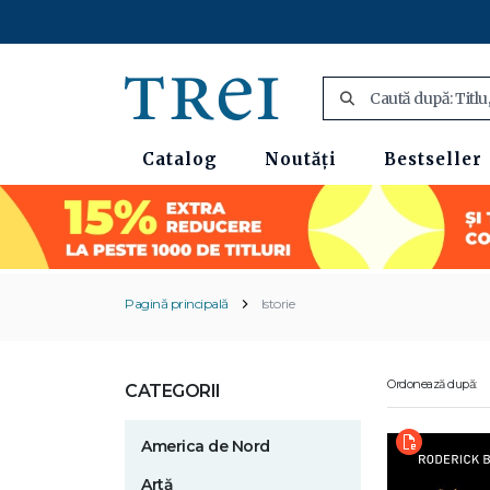
Catalog
Noutăți
Bestseller
Pagină principală
Istorie
Ordonează după:
CATEGORII
America de Nord
Artă