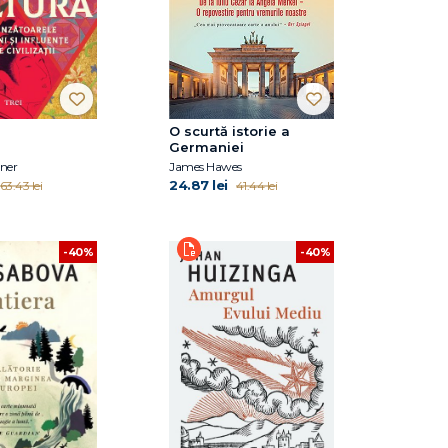
O scurtă istorie a
Germaniei
ner
James Hawes
24.87 lei
63.43 lei
41.44 lei
-40%
-40%