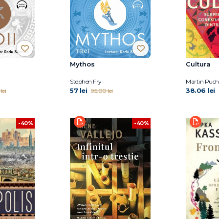
Mythos
Cultura
Stephen Fry
Martin Puch
57 lei
38.06 lei
lei
95.00 lei
-40%
-40%