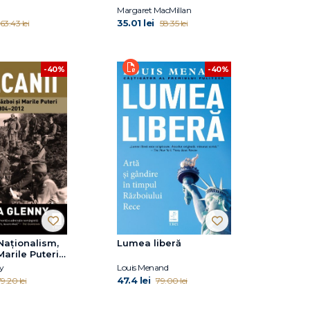
Margaret MacMillan
35.01 lei
63.43 lei
58.35 lei
-40%
-40%
 Naționalism,
Lumea liberă
Marile Puteri
2
y
Louis Menand
47.4 lei
9.20 lei
79.00 lei