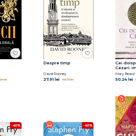
Despre timp
Cei dois
Cezari: i
puterii di
David Rooney
Mary Beard
până în 
27.91 lei
50.24 lei
4 lei
46.51 lei
Modernă
-40%
-40%