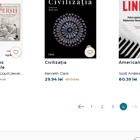
ks
Civilizația
Americanii
ale
Roderick Beaton, Lloyd Llewellyn-Jones
Kenneth Clark
Scott Ander
29.94 lei
60.39 lei
 lei
49.90 lei
Anterioara
Urmă
1
2
3
4