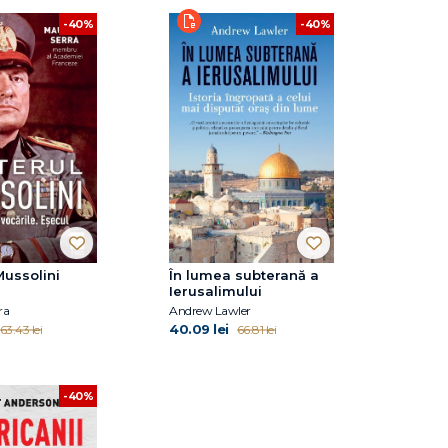
-40%
-40%
Mussolini
În lumea subterană a
Ierusalimului
ra
Andrew Lawler
40.09 lei
63.43 lei
66.81 lei
-40%