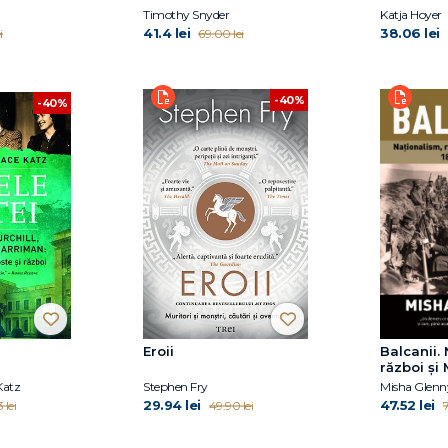
Timothy Snyder
Katja Hoyer
41.4 lei
38.06 lei
i
69.00 lei
-40%
-40%
Eroii
Balcanii.
război și 
1804–201
Katz
Stephen Fry
Misha Glenn
29.94 lei
47.52 lei
 lei
49.90 lei
7