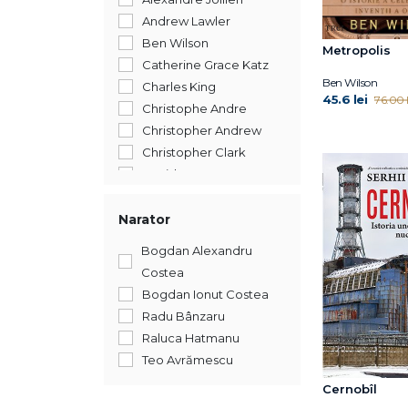
Andrew Lawler
Ben Wilson
Metropolis
Catherine Grace Katz
Ben Wilson
Charles King
45.6 lei
76.00 l
Christophe Andre
Christopher Andrew
Christopher Clark
David Rooney
Irene Vallejo
James Hawes
Narator
Jean des Cars
Bogdan Alexandru
Jill Lepore
Costea
Johan Huizinga
Bogdan Ionut Costea
John Freely
Radu Bânzaru
Kapka Kassabova
Raluca Hatmanu
Katja Hoyer
Teo Avrămescu
Kenneth Clark
Cernobîl
Lloyd Llewellyn-Jones