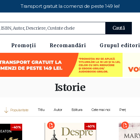
Transport gratuit la comenzi de peste 149 lei!
Caută
Promoții
Recomandări
Grupul editori
Istorie
Titlu
Autor
Editura
Cele mai noi
Preț
Popularitate
-40%
-40%