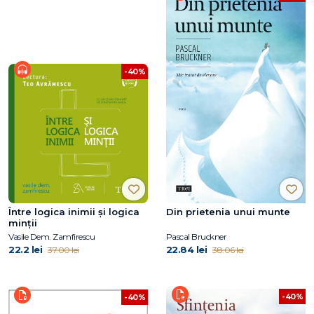
-40%
Între logica inimii şi logica
Din prietenia unui munte
minţii
Vasile Dem. Zamfirescu
Pascal Bruckner
22.2 lei
22.84 lei
37.00 lei
38.06 lei
-40%
-40%