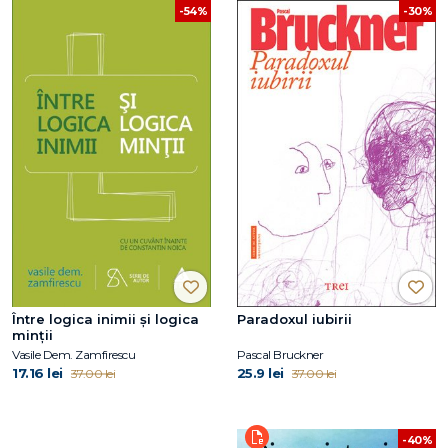
-54%
-30%
Între logica inimii şi logica
Paradoxul iubirii
minţii
Vasile Dem. Zamfirescu
Pascal Bruckner
17.16 lei
25.9 lei
37.00 lei
37.00 lei
-40%