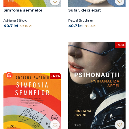
Simfonia semnelor
Sufăr, deci exist
Adriana Săftoiu
Pascal Bruckner
40.7 lei
40.7 lei
58.14 lei
58.14 lei
-30%
-40%