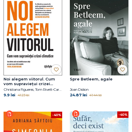
Noi alegem viitorul. Cum
Spre Betleem, agale
vom supraviețui crizei
climatice
Christiana Figueres, Tom Rivett‑Carnac
Joan Didion
9.9 lei
24.87 lei
41.23 lei
41.44 lei
-40%
-40%