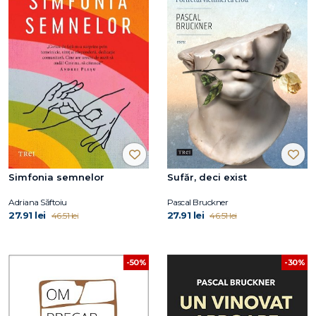
Simfonia semnelor
Sufăr, deci exist
Adriana Săftoiu
Pascal Bruckner
27.91 lei
27.91 lei
46.51 lei
46.51 lei
-50%
-30%