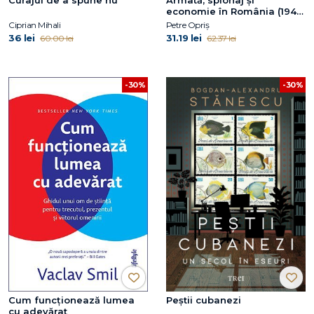
economie în România (1945-
1991)
Ciprian Mihali
Petre Opriș
36 lei
31.19 lei
60.00 lei
62.37 lei
-30%
-30%
Cum funcționează lumea
Peștii cubanezi
cu adevărat