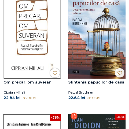
Om precar, om suveran
Sfințenia papucilor de casă
Ciprian Mihali
Pascal Bruckner
22.84 lei
22.84 lei
38.06 lei
38.06 lei
-40%
-76%