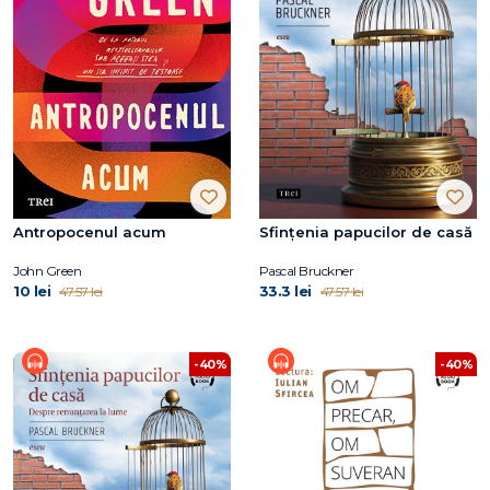
Antropocenul acum
Sfințenia papucilor de casă
John Green
Pascal Bruckner
10 lei
33.3 lei
47.57 lei
47.57 lei
-40%
-40%