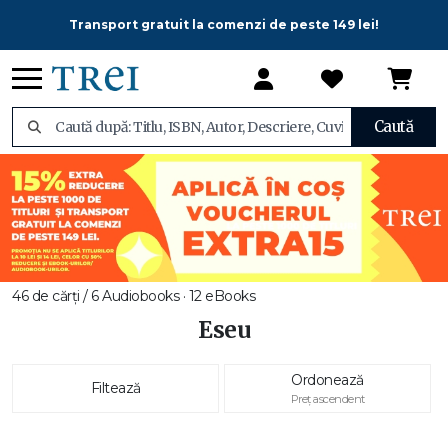
Transport gratuit la comenzi de peste 149 lei!
Caută
46 de cărți / 6 Audiobooks · 12 eBooks
Eseu
Ordonează
Filtează
Preț ascendent