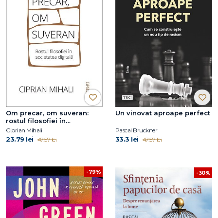
Om precar, om suveran:
Un vinovat aproape perfect
rostul filosofiei în
societatea digitală
Ciprian Mihali
Pascal Bruckner
23.79 lei
33.3 lei
47.57 lei
47.57 lei
-79%
-30%