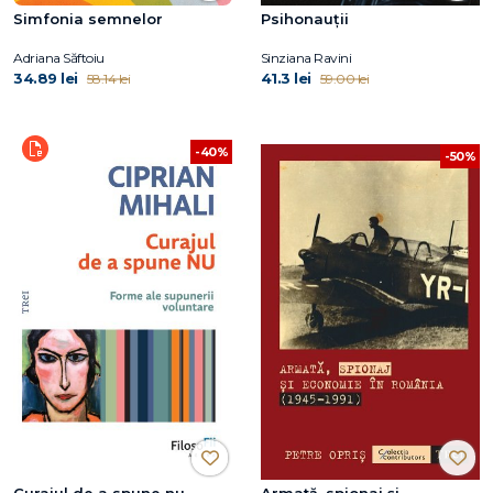
Simfonia semnelor
Psihonauții
Adriana Săftoiu
Sinziana Ravini
34.89 lei
41.3 lei
58.14 lei
59.00 lei
-40%
-50%
Curajul de a spune nu
Armată, spionaj și