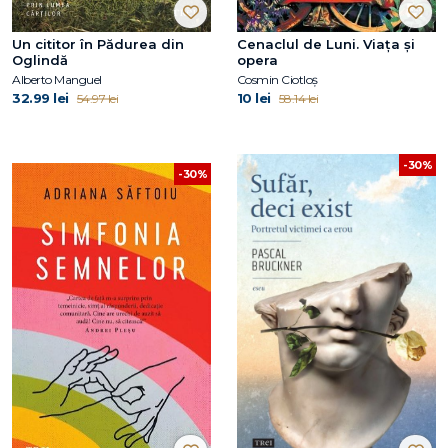
Un cititor în Pădurea din
Cenaclul de Luni. Viața și
Oglindă
opera
Alberto Manguel
Cosmin Ciotloș
32.99 lei
10 lei
54.97 lei
58.14 lei
-30%
-30%