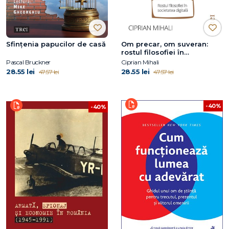
Sfințenia papucilor de casă
Om precar, om suveran:
rostul filosofiei în
societatea digitală
Pascal Bruckner
Ciprian Mihali
28.55 lei
28.55 lei
47.57 lei
47.57 lei
-40%
-40%