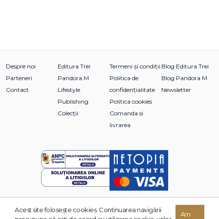
Despre noi
Editura Trei
Termeni și condiții
Blog Editura Trei
Parteneri
Pandora M
Politica de
Blog Pandora M
Contact
Lifestyle
confidențialitate
Newsletter
Publishing
Politica cookies
Colecții
Comanda si
livrarea
Acest site foloseşte cookies. Continuarea navigării
© 2026 Grupul Editorial TREI. Toate drepturile rezervate.
Am
presupune că eşti de acord cu utilizarea cookie-urilor.