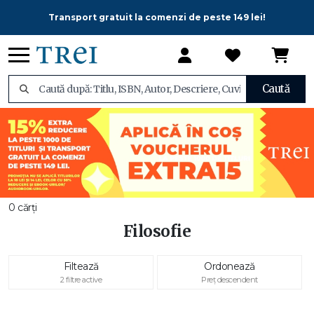
Transport gratuit la comenzi de peste 149 lei!
Caută
0 cărți
Filosofie
Filtează
Ordonează
2 filtre active
Preț descendent