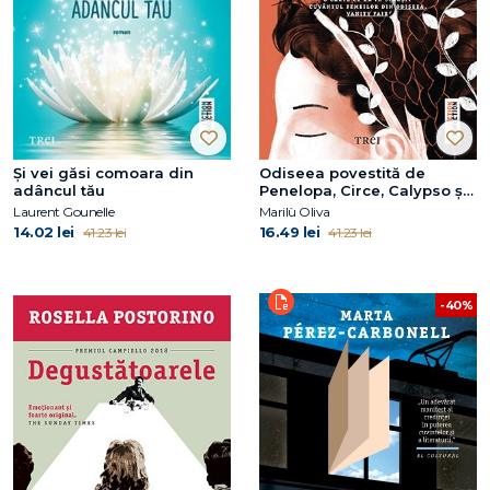
Și vei găsi comoara din
Odiseea povestită de
adâncul tău
Penelopa, Circe, Calypso și
celelalte
Laurent Gounelle
Marilù Oliva
14.02 lei
16.49 lei
41.23 lei
41.23 lei
-40%