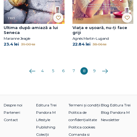
Ultima după-amiază a lui
Viața e ușoară, nu-ți face
Seneca
griji
Marianne Jeagle
Agnès Martin-Lugand
23.4 lei
22.84 lei
39.00 lei
38.06 lei
Anterioara
Următoarea
4
5
6
7
8
9
Despre noi
Editura Trei
Termeni și condiții
Blog Editura Trei
Parteneri
Pandora M
Politica de
Blog Pandora M
Contact
Lifestyle
confidențialitate
Newsletter
Publishing
Politica cookies
Colecții
Comanda si