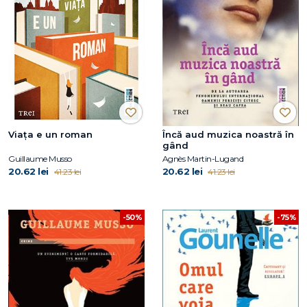
Viața e un roman
Încă aud muzica noastră în
gând
Guillaume Musso
Agnès Martin-Lugand
20.62 lei
20.62 lei
41.23 lei
41.23 lei
-75%
-50%