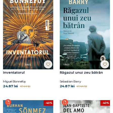
Inventatorul
Răgazul unui zeu bătrân
Miguel Bonnefoy
Sebastian Barry
24.87 lei
24.87 lei
41.44 lei
41.44 lei
-40%
-40%