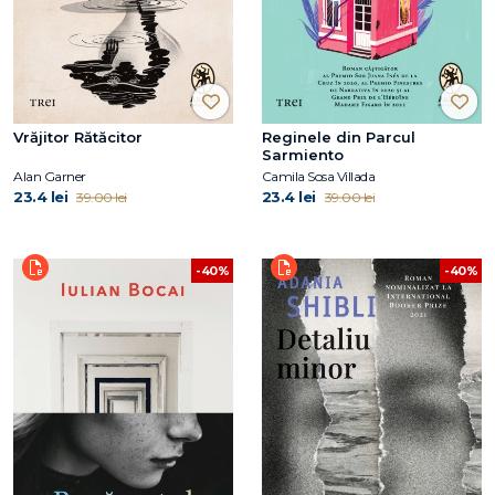
Vrăjitor Rătăcitor
Reginele din Parcul
Sarmiento
Alan Garner
Camila Sosa Villada
23.4 lei
23.4 lei
39.00 lei
39.00 lei
-40%
-40%