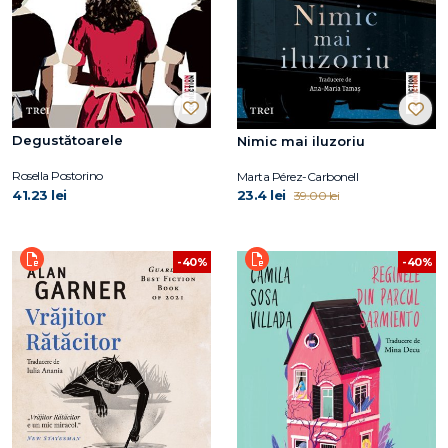
Degustătoarele
Nimic mai iluzoriu
Rosella Postorino
Marta Pérez-Carbonell
41.23 lei
23.4 lei
39.00 lei
-40%
-40%