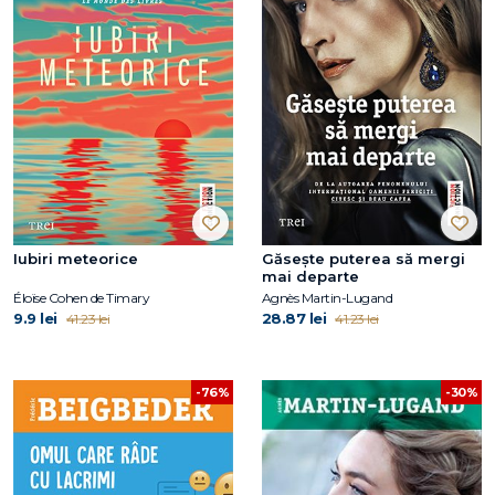
Iubiri meteorice
Găsește puterea să mergi
mai departe
Éloïse Cohen de Timary
Agnès Martin-Lugand
9.9 lei
28.87 lei
41.23 lei
41.23 lei
-76%
-30%