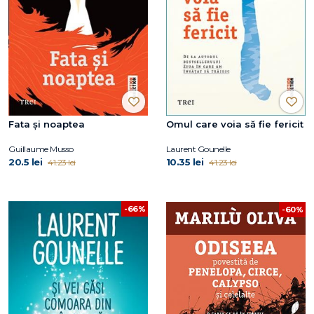
Fata și noaptea
Omul care voia să fie fericit
Guillaume Musso
Laurent Gounelle
20.5 lei
10.35 lei
41.23 lei
41.23 lei
-66%
-60%