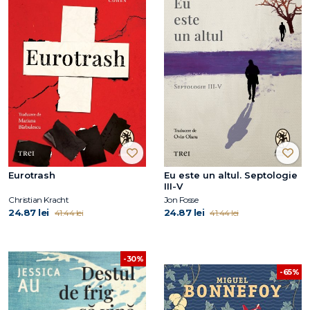
Eurotrash
Eu este un altul. Septologie
III-V
Christian Kracht
Jon Fosse
24.87 lei
24.87 lei
41.44 lei
41.44 lei
-30%
-65%