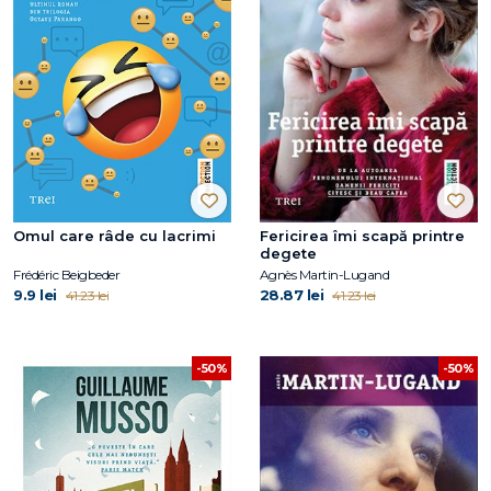
Omul care râde cu lacrimi
Fericirea îmi scapă printre
degete
Frédéric Beigbeder
Agnès Martin-Lugand
9.9 lei
28.87 lei
41.23 lei
41.23 lei
-50%
-50%