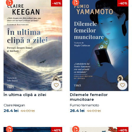
-40%
-40%
În ultima clipă a zilei
Dilemele femeilor
muncitoare
Claire Keegan
Fumio Yamamoto
26.4 lei
26.4 lei
44.00 lei
44.00 lei
-40%
-40%