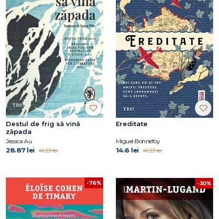
Destul de frig să vină
Ereditate
zăpada
Jessica Au
Miguel Bonnefoy
28.87 lei
14.6 lei
41.23 lei
41.23 lei
-76%
-30%