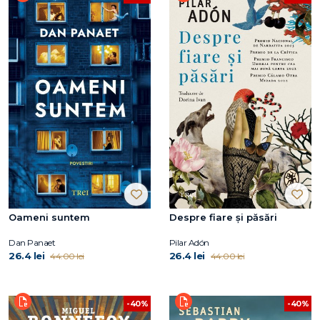
Oameni suntem
Despre fiare și păsări
Dan Panaet
Pilar Adón
26.4 lei
26.4 lei
44.00 lei
44.00 lei
-40%
-40%