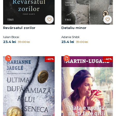
Revărsatul zorilor
Detaliu minor
Iulian Bocai
Adania Shibli
23.4 lei
23.4 lei
39.00 lei
39.00 lei
-40%
-40%