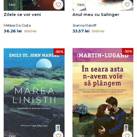
Zilele ce vor veni
Anul meu cu Salinger
Mélissa Da Costa
Joanna Rakoff
36.26 lei
33.57 lei
51.80 lei
51.80 lei
-30%
-50%