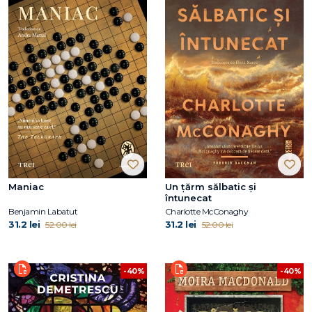
Maniac
Un țărm sălbatic și
întunecat
Benjamin Labatut
Charlotte McConaghy
31.2 lei
31.2 lei
52.00 lei
52.00 lei
-40%
-40%