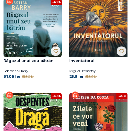
-40%
Răgazul unui zeu bătrân
Inventatorul
Sebastian Barry
Miguel Bonnefoy
31.08 lei
25.9 lei
51.80 lei
51.80 lei
-40%
-40%