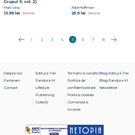
Grupul 9, vol. 2)
Marc Lévy
Alice Hoffman
13.99 lei
25.9 lei
51.80 lei
51.80 lei
Anterioara
Următoarea
1
2
3
4
5
6
7
8
Despre noi
Editura Trei
Termeni și condiții
Blog Editura Trei
Parteneri
Pandora M
Politica de
Blog Pandora M
Contact
Lifestyle
confidențialitate
Newsletter
Publishing
Politica cookies
Colecții
Comanda si
livrarea