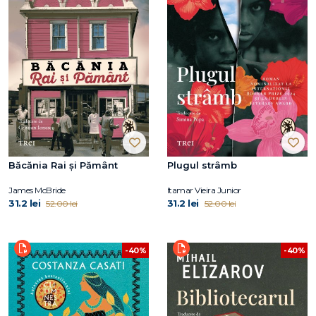
Băcănia Rai și Pământ
Plugul strâmb
James McBride
Itamar Vieira Junior
31.2 lei
31.2 lei
52.00 lei
52.00 lei
-40%
-40%