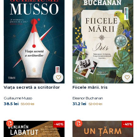
Viața secretă a scriitorilor
Fiicele mării. Iris
Guillaume Musso
Eleanor Buchanan
38.5 lei
31.2 lei
55.00 lei
52.00 lei
-40%
-40%