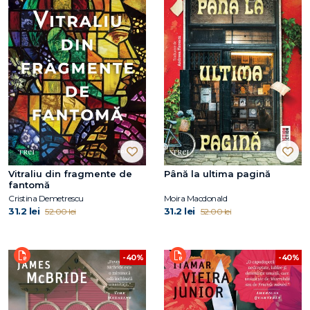
Vitraliu din fragmente de
Până la ultima pagină
fantomă
Cristina Demetrescu
Moira Macdonald
31.2 lei
31.2 lei
52.00 lei
52.00 lei
-40%
-40%