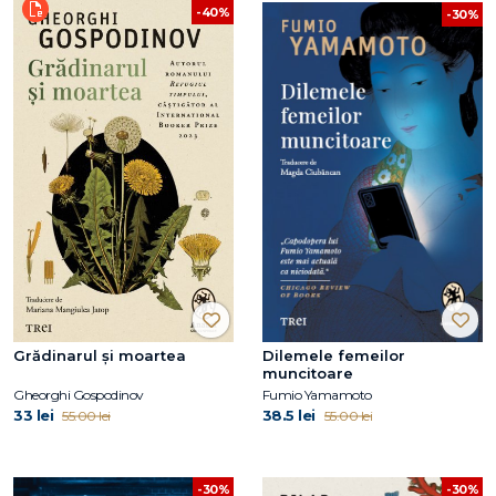
-40%
-30%
Grădinarul și moartea
Dilemele femeilor
muncitoare
Gheorghi Gospodinov
Fumio Yamamoto
33 lei
38.5 lei
55.00 lei
55.00 lei
-30%
-30%