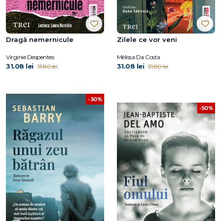
Dragă nemernicule
Zilele ce vor veni
Virginie Despentes
Mélissa Da Costa
31.08 lei
31.08 lei
51.80 lei
51.80 lei
-30%
-50%