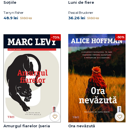
Soțiile
Luni de fiere
Tarryn Fisher
Pascal Bruckner
48.9 lei
36.26 lei
51.80 lei
51.80 lei
-50%
-73%
Amurgul fiarelor (seria
Ora nevăzută