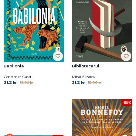
Babilonia
Bibliotecarul
Constanza Casati
Mihail Elizarov
31.2 lei
31.2 lei
52.00 lei
52.00 lei
-50%