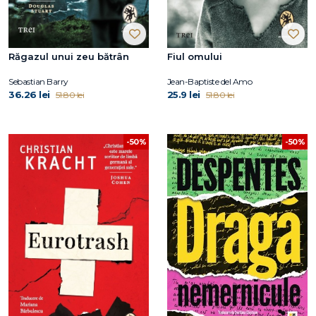
Răgazul unui zeu bătrân
Fiul omului
Sebastian Barry
Jean-Baptiste del Amo
36.26 lei
25.9 lei
51.80 lei
51.80 lei
-50%
-50%