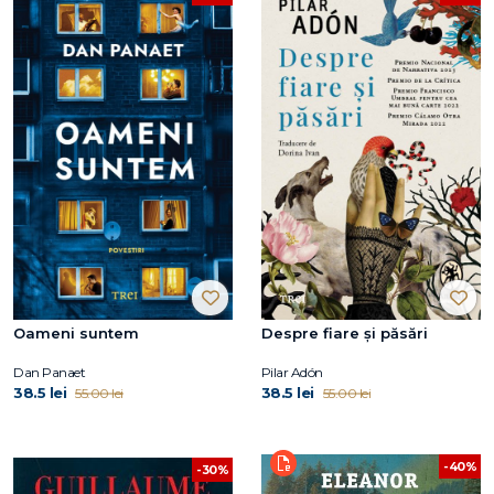
Oameni suntem
Despre fiare și păsări
Dan Panaet
Pilar Adón
38.5 lei
38.5 lei
55.00 lei
55.00 lei
-40%
-30%