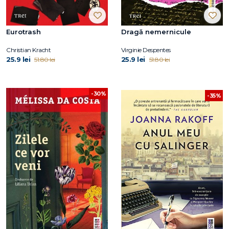
Eurotrash
Dragă nemernicule
Christian Kracht
Virginie Despentes
25.9 lei
25.9 lei
51.80 lei
51.80 lei
-30%
-35%