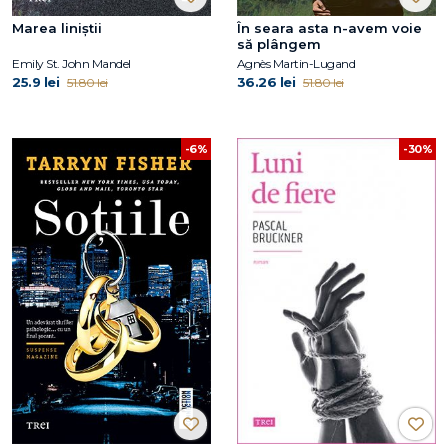
Marea liniștii
În seara asta n-avem voie
să plângem
Emily St. John Mandel
Agnès Martin-Lugand
25.9 lei
36.26 lei
51.80 lei
51.80 lei
-6%
-30%