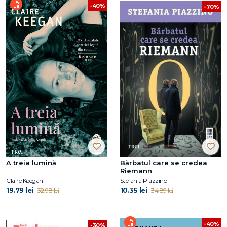
-40%
-70%
A treia lumină
Bărbatul care se credea
Riemann
Claire Keegan
Stefania Piazzino
19.79 lei
10.35 lei
32.98 lei
34.89 lei
-40%
-30%