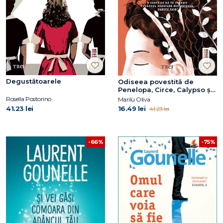
Degustătoarele
Odiseea povestită de
Penelopa, Circe, Calypso și
celelalte
Rosella Postorino
Marilù Oliva
41.23 lei
16.49 lei
41.23 lei
-66%
-75%