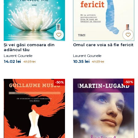
Și vei găsi comoara din
Omul care voia să fie fericit
adâncul tău
Laurent Gounelle
Laurent Gounelle
14.02 lei
10.35 lei
41.23 lei
41.23 lei
-50%
-50%