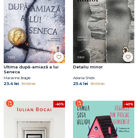
Ultima după-amiază a lui
Detaliu minor
Seneca
Marianne Jeagle
Adania Shibli
23.4 lei
23.4 lei
39.00 lei
39.00 lei
-40%
-40%