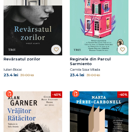
Revărsatul zorilor
Reginele din Parcul
Sarmiento
Iulian Bocai
Camila Sosa Villada
23.4 lei
23.4 lei
39.00 lei
39.00 lei
-40%
-40%