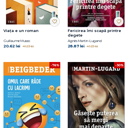
Viața e un roman
Fericirea îmi scapă printre
degete
Guillaume Musso
Agnès Martin-Lugand
20.62 lei
28.87 lei
41.23 lei
41.23 lei
-76%
-30%