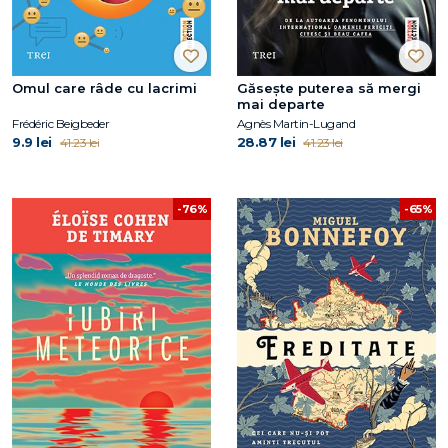
Omul care râde cu lacrimi
Găsește puterea să mergi
mai departe
Frédéric Beigbeder
Agnès Martin-Lugand
9.9 lei
28.87 lei
41.23 lei
41.23 lei
-76%
-65%