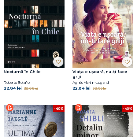
Nocturnă în Chile
Viața e ușoară, nu-ți face
griji
Roberto Bolaño
Agnès Martin-Lugand
22.84 lei
22.84 lei
38.06 lei
38.06 lei
-40%
-40%