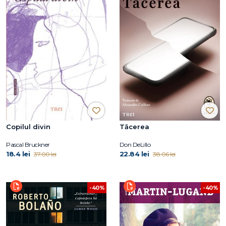
Copilul divin
Tăcerea
Pascal Bruckner
Don DeLillo
18.4 lei
22.84 lei
37.00 lei
38.06 lei
-40%
-40%