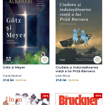
Götz și Meyer
Ciudata și înduioșătoarea
viață a lui Priță Barsacu
David Albahari
Iulian Bocai
21.6 lei
21.6 lei
36.00 lei
36.00 lei
-50%
-30%