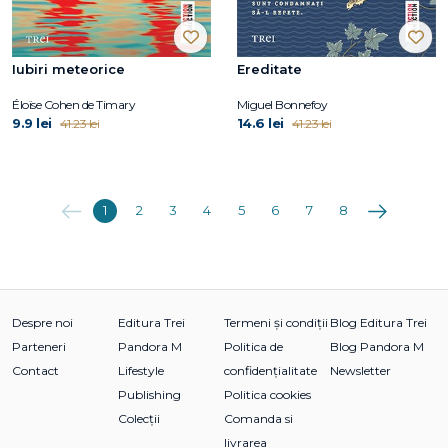
Iubiri meteorice
Ereditate
Éloïse Cohen de Timary
Miguel Bonnefoy
9.9 lei
14.6 lei
41.23 lei
41.23 lei
Anterioara
Următoarea
1
2
3
4
5
6
7
8
Despre noi
Editura Trei
Termeni și condiții
Blog Editura Trei
Parteneri
Pandora M
Politica de
Blog Pandora M
Contact
Lifestyle
confidențialitate
Newsletter
Publishing
Politica cookies
Colecții
Comanda si
livrarea