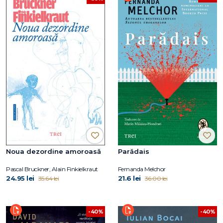
Noua dezordine amoroasă
Parădais
Pascal Bruckner, Alain Finkielkraut
Fernanda Melchor
24.95 lei
21.6 lei
35.64 lei
36.00 lei
-40%
-40%