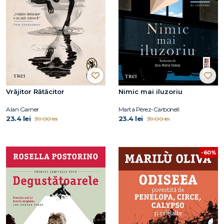
Vrăjitor Rătăcitor
Nimic mai iluzoriu
Alan Garner
Marta Pérez-Carbonell
23.4 lei
23.4 lei
39.00 lei
39.00 lei
-60%