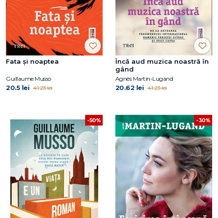
Fata și noaptea
Încă aud muzica noastră în
gând
Guillaume Musso
Agnès Martin-Lugand
20.5 lei
20.62 lei
41.23 lei
41.23 lei
-50%
-30%