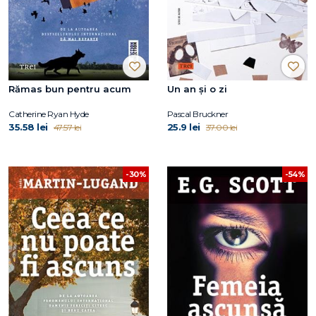
Rămas bun pentru acum
Un an și o zi
Catherine Ryan Hyde
Pascal Bruckner
35.58 lei
25.9 lei
47.57 lei
37.00 lei
-30%
-54%