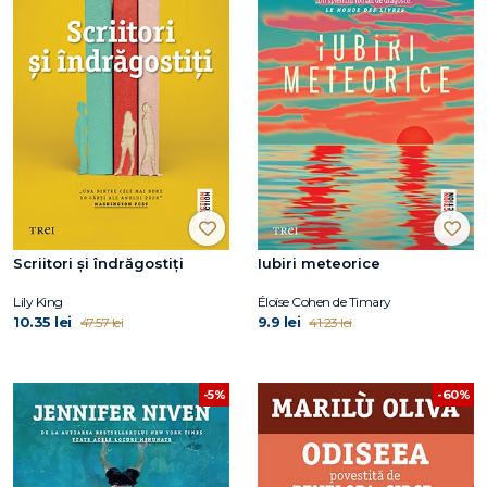
Scriitori și îndrăgostiți
Iubiri meteorice
Lily King
Éloïse Cohen de Timary
10.35 lei
9.9 lei
47.57 lei
41.23 lei
-5%
-60%