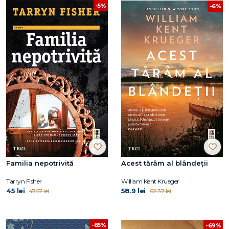
-5%
-6%
Familia nepotrivită
Acest tărâm al blândeții
Tarryn Fisher
William Kent Krueger
45 lei
58.9 lei
47.57 lei
62.37 lei
-65%
-69%