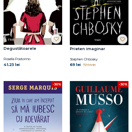
Degustătoarele
Prieten imaginar
Rosella Postorino
Stephen Chbosky
41.23 lei
69 lei
72.94 lei
-30%
-30%