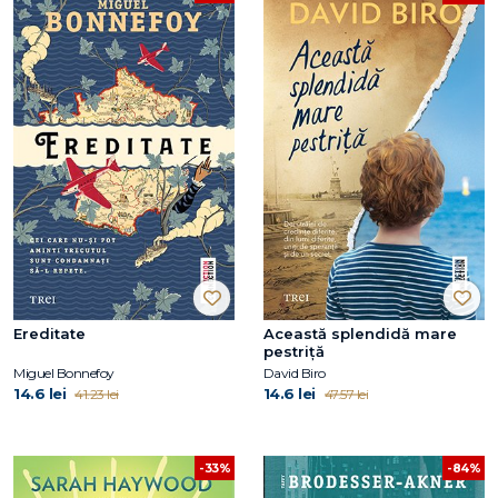
Ereditate
Această splendidă mare
pestriță
Miguel Bonnefoy
David Biro
14.6 lei
14.6 lei
41.23 lei
47.57 lei
-33%
-84%