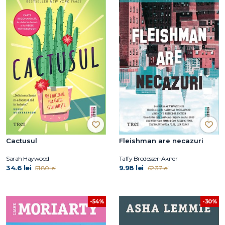
Cactusul
Fleishman are necazuri
Sarah Haywood
Taffy Brodesser-Akner
34.6 lei
9.98 lei
51.80 lei
62.37 lei
-54%
-30%