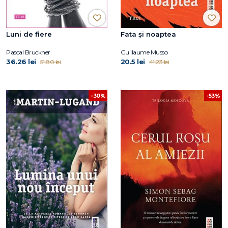
Luni de fiere
Fata și noaptea
Pascal Bruckner
Guillaume Musso
36.26 lei
20.5 lei
51.80 lei
41.23 lei
-30%
-53%