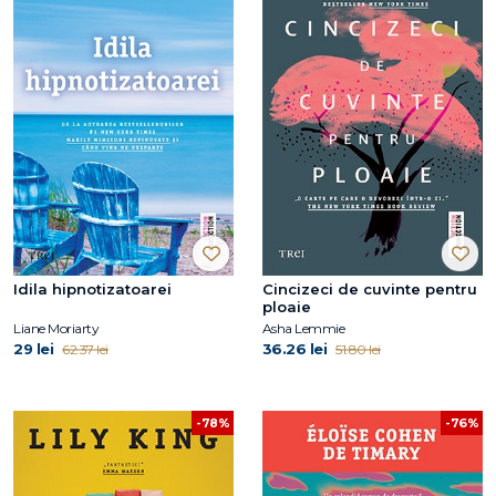
Idila hipnotizatoarei
Cincizeci de cuvinte pentru
ploaie
Liane Moriarty
Asha Lemmie
29 lei
36.26 lei
62.37 lei
51.80 lei
-78%
-76%