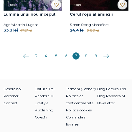
Lumina unui nou început
Cerul roșu al amiezii
Agnès Martin-Lugand
Simon Sebag Montefiore
33.3 lei
24.4 lei
47.57 lei
51.80 lei
Anterioara
Următoarea
3
4
5
6
7
8
9
Despre noi
Editura Trei
Termeni și condiții
Blog Editura Trei
Parteneri
Pandora M
Politica de
Blog Pandora M
Contact
Lifestyle
confidențialitate
Newsletter
Publishing
Politica cookies
Colecții
Comanda si
livrarea