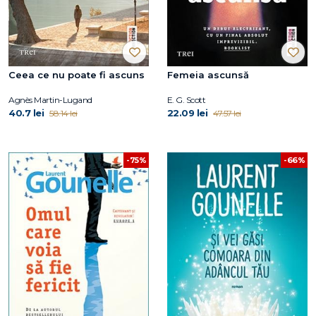
Ceea ce nu poate fi ascuns
Femeia ascunsă
Agnès Martin-Lugand
E. G. Scott
40.7 lei
22.09 lei
58.14 lei
47.57 lei
-75%
-66%