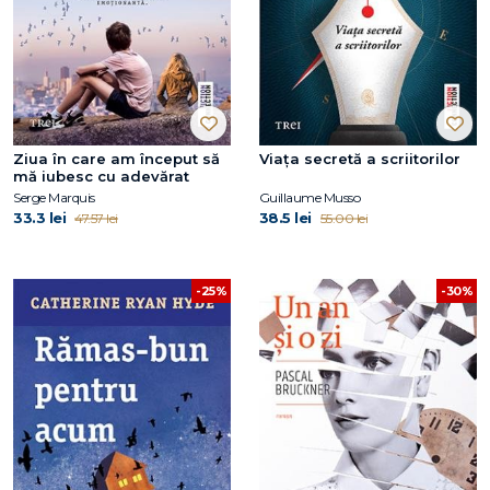
Ziua în care am început să
Viața secretă a scriitorilor
mă iubesc cu adevărat
Serge Marquis
Guillaume Musso
33.3 lei
38.5 lei
47.57 lei
55.00 lei
-25%
-30%