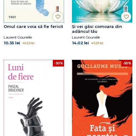
Omul care voia să fie fericit
Și vei găsi comoara din
adâncul tău
Laurent Gounelle
Laurent Gounelle
10.35 lei
14.02 lei
41.23 lei
41.23 lei
-30%
-50%