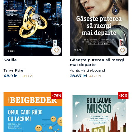
Soțiile
Găsește puterea să mergi
mai departe
Tarryn Fisher
Agnès Martin-Lugand
48.9 lei
28.87 lei
51.80 lei
41.23 lei
-76%
-50%