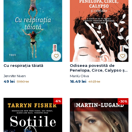
Cu respirația tăiată
Odiseea povestită de
Penelopa, Circe, Calypso și
celelalte
Jennifer Niven
Marilù Oliva
49 lei
16.49 lei
51.80 lei
41.23 lei
-6%
-30%