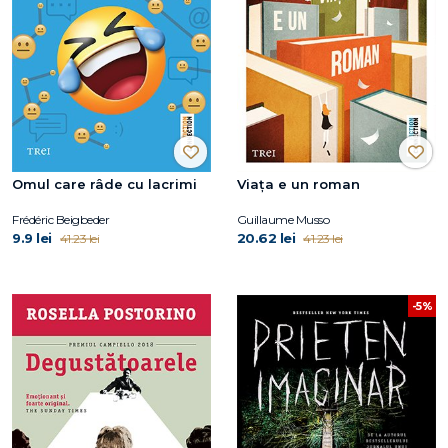
Omul care râde cu lacrimi
Viața e un roman
Frédéric Beigbeder
Guillaume Musso
9.9 lei
20.62 lei
41.23 lei
41.23 lei
-5%