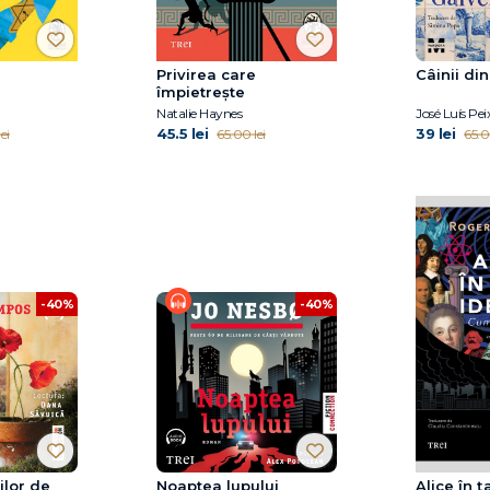
Privirea care
Câinii di
împietrește
Natalie Haynes
José Luís Pei
45.5 lei
39 lei
ei
65.00 lei
65.0
-40%
-40%
ilor de
Noaptea lupului
Alice în ț