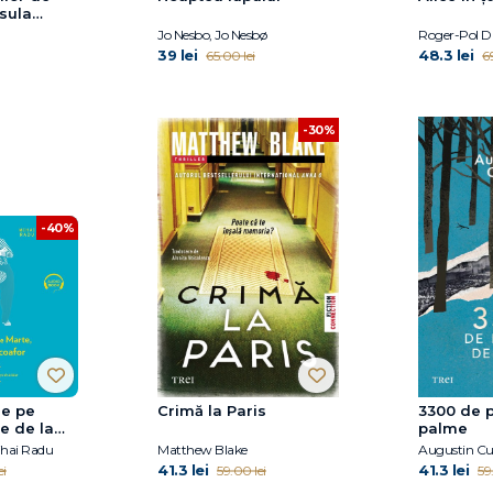
sula
Jo Nesbo, Jo Nesbø
Roger-Pol Dr
39 lei
48.3 lei
65.00 lei
6
-30%
-40%
de pe
Crimă la Paris
3300 de 
e de la
palme
ihai Radu
Matthew Blake
Augustin C
41.3 lei
41.3 lei
ei
59.00 lei
59