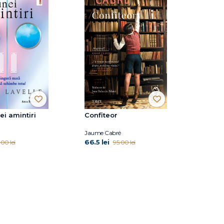
ei amintiri
Confiteor
Jaume Cabré
66.5 lei
.00 lei
95.00 lei