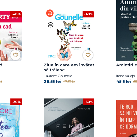
-40%
-40%
ad
Ziua în care am învățat
Amintiri d
să trăiesc
Laurent Gounelle
Irene Vallejo
28.55 lei
45.5 lei
ei
47.57 lei
65
-30%
-30%