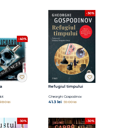
-30%
-40%
ia
Refugiul timpului
dot
Gheorghi Gospodinov
41.3 lei
1.80 lei
59.00 lei
-30%
-30%