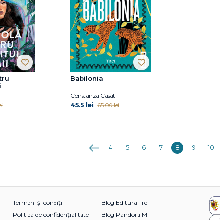
tru
Babilonia
i
Constanza Casati
45.5 lei
ei
65.00 lei
Anterioara
4
5
6
7
8
9
10
Termeni și condiții
Blog Editura Trei
Politica de confidențialitate
Blog Pandora M