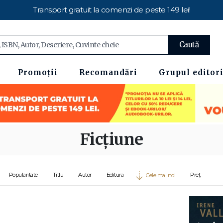
Transport gratuit la comenzi de peste 149 lei!
Caută
Promoții
Recomandări
Grupul editori
Ficțiune
Popularitate
Titlu
Autor
Editura
Preț
Cele mai noi