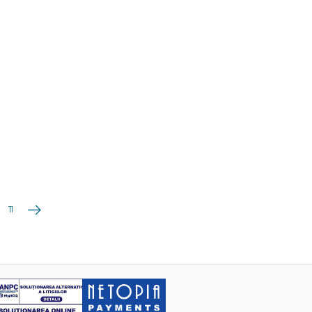
Următoarea
11