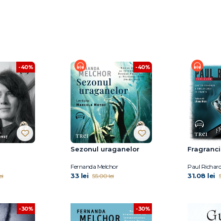
-40%
-40%
Sezonul uraganelor
Fragranc
Fernanda Melchor
Paul Richar
33 lei
31.08 lei
ei
55.00 lei
5
-30%
-30%