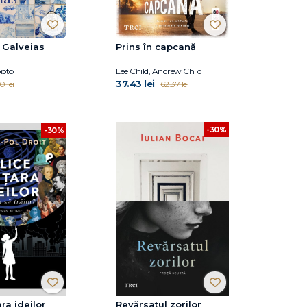
n Galveias
Prins în capcană
xoto
Lee Child, Andrew Child
37.43 lei
0 lei
62.37 lei
-30%
-30%
ara ideilor
Revărsatul zorilor