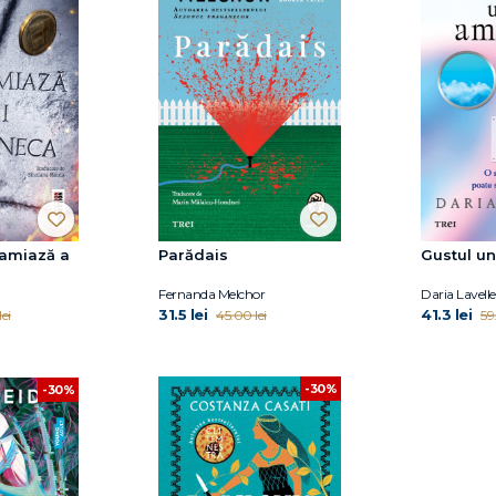
-amiază a
Parădais
Gustul un
Fernanda Melchor
Daria Lavelle
31.5 lei
41.3 lei
ei
45.00 lei
59
-30%
-30%