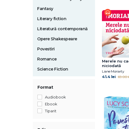
Fantasy
Literary fiction
Literatură contemporană
Opere Shakespeare
Povestiri
Romance
Merele nu c
niciodată
Science Fiction
Liane Moriarty
41.4 lei
69.00 l
Format
Audiobook
Ebook
Tiparit