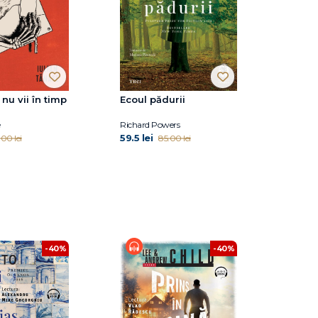
nu vii în timp
Ecoul pădurii
e
Richard Powers
59.5 lei
.00 lei
85.00 lei
-40%
-40%