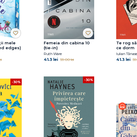
ții mele
Femeia din cabina 10
Te rog să 
yed edges)
(tie-in)
ce dorm
Ruth Ware
Iulian Tănas
41.3 lei
41.3 lei
ei
59.00 lei
59
-30%
-30%