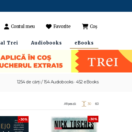
Contul meu
Favorite
Coș
al Trei
Audiobooks
eBooks
1254 de cărți / 154 Audiobooks · 452 eBooks
Afișează:
30
60
-30%
-30%