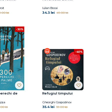
oit
Iulian Bocai
34.3 lei
9.00 lei
49.00 lei
-30%
-40%
perechi de
Refugiul timpului
upşa
Gheorghi Gospodinov
35.4 lei
.00 lei
59.00 lei