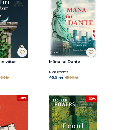
in viitor
Mâna lui Dante
Nick Tosches
45.5 lei
.00 lei
65.00 lei
-30%
-30%