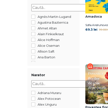
2015
2014
2013
Amadoca
Agnès Martin-Lugand
2012
Agustina Bazterrica
Sofia Andruhovici
2011
Ahmet Altan
69.3 lei
99.00 l
2009
Alain Finkielkraut
2008
Alice Hoffman
488
Alice Oseman
352
Allison Saft
144
Ana Barton
Ana Reyes
Anca Mizumschi
Anca Nedelcu
Narator
Andrea Bartz
Andrei Dósa
Andrei Gamarț
Adriana Muraru
Andrew Bourelle
Alex Potocean
Andrew Child
Alex Unguru
Povestea flor