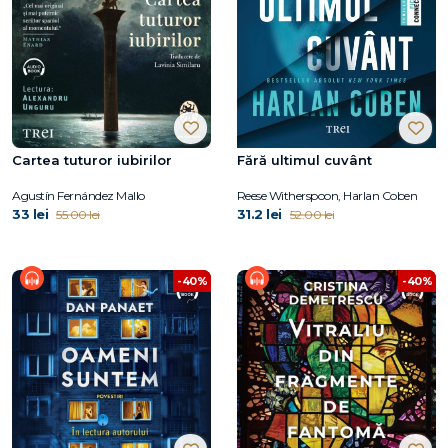
Cartea tuturor iubirilor
Fără ultimul cuvânt
Agustín Fernández Mallo
Reese Witherspoon, Harlan Coben
33 lei
31.2 lei
55.00 lei
52.00 lei
-40%
-40%