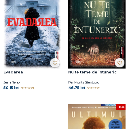
Evadarea
Nu te teme de întuneric
Jean Reno
Per Moritz Stenborg
50.15 lei
46.75 lei
59.00 lei
55.00 lei
-15%