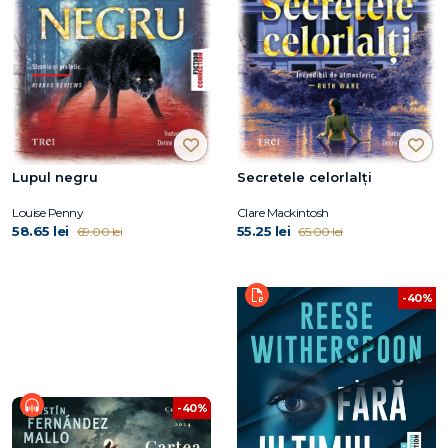
Lupul negru
Secretele celorlalți
Louise Penny
Clare Mackintosh
58.65 lei
55.25 lei
69.00 lei
65.00 lei
-40%
-40%