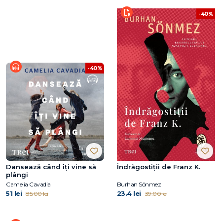
-40%
-40%
Dansează când îți vine să
Îndrăgostiții de Franz K.
plângi
Camelia Cavadia
Burhan Sönmez
51 lei
23.4 lei
85.00 lei
39.00 lei