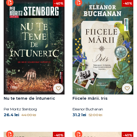
-40%
-40%
Nu te teme de întuneric
Fiicele mării. Iris
Per Moritz Stenborg
Eleanor Buchanan
26.4 lei
31.2 lei
44.00 lei
52.00 lei
-40%
-40%