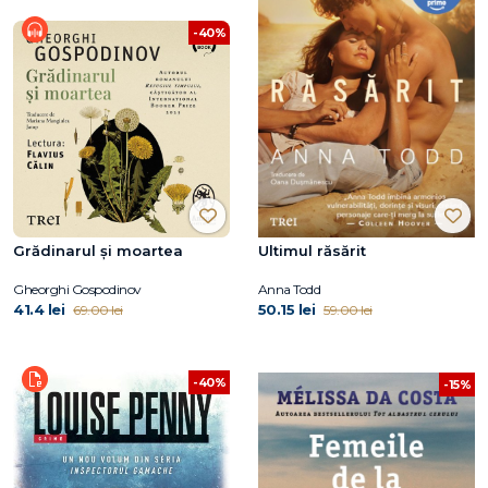
-40%
Grădinarul și moartea
Ultimul răsărit
Gheorghi Gospodinov
Anna Todd
41.4 lei
50.15 lei
69.00 lei
59.00 lei
-40%
-15%