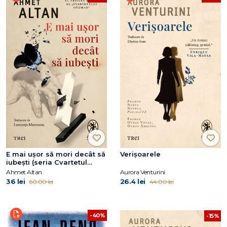
E mai ușor să mori decât să
Verișoarele
iubești (seria Cvartetul
Otoman, vol.3)
Ahmet Altan
Aurora Venturini
36 lei
26.4 lei
60.00 lei
44.00 lei
-40%
-15%