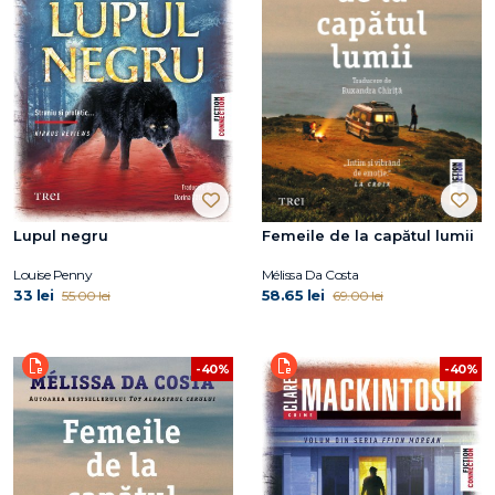
Lupul negru
Femeile de la capătul lumii
Louise Penny
Mélissa Da Costa
33 lei
58.65 lei
55.00 lei
69.00 lei
-40%
-40%