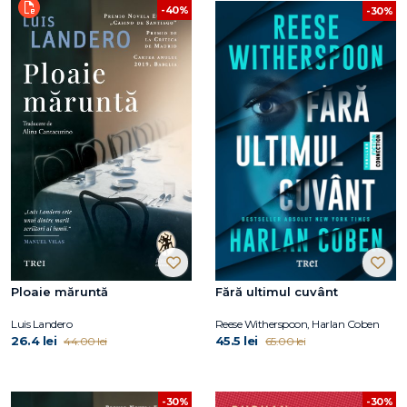
-40%
-30%
Ploaie măruntă
Fără ultimul cuvânt
Luis Landero
Reese Witherspoon, Harlan Coben
26.4 lei
45.5 lei
44.00 lei
65.00 lei
-30%
-30%