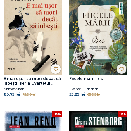
E mai ușor să mori decât să
Fiicele mării. Iris
iubești (seria Cvartetul
Otoman, vol.3)
Ahmet Altan
Eleanor Buchanan
63.75 lei
55.25 lei
75.00 lei
65.00 lei
-15%
-15%