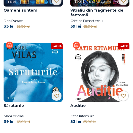
Oameni suntem
Vitraliu din fragmente de
fantomă
Dan Panaet
Cristina Demetrescu
33 lei
39 lei
55.00 lei
65.00 lei
-40%
-40%
Săruturile
Audiție
Manuel Vilas
Katie Kitamura
39 lei
33 lei
65.00 lei
55.00 lei