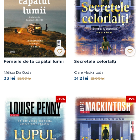
Femeile de la capătul lumii
Secretele celorlalți
Mélissa Da Costa
Clare Mackintosh
33 lei
31.2 lei
55.00 lei
52.00 lei
-15%
-15%