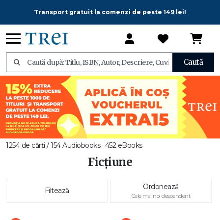
Transport gratuit la comenzi de peste 149 lei!
Caută
1254 de cărți / 154 Audiobooks · 452 eBooks
Ficțiune
Ordonează
Filtează
Cele mai noi descendent