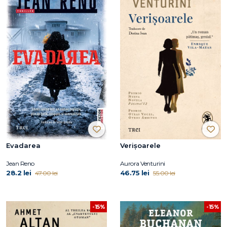
Evadarea
Verișoarele
Jean Reno
Aurora Venturini
28.2 lei
46.75 lei
47.00 lei
55.00 lei
-15%
-15%