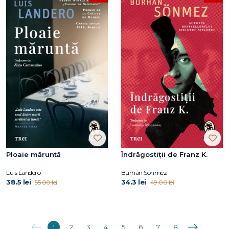
Ploaie măruntă
Îndrăgostiții de Franz K.
Luis Landero
Burhan Sönmez
38.5 lei
34.3 lei
55.00 lei
49.00 lei
Anterioara
Următoarea
1
2
3
4
5
6
7
8