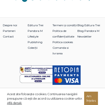
Despre noi
Editura Trei
Termeni și condiții
Blog Editura Trei
Parteneri
Pandora M
Politica de
Blog Pandora M
Contact
Lifestyle
confidențialitate
Newsletter
Publishing
Politica cookies
Colecții
Comanda si
livrarea
Acest site foloseşte cookies. Continuarea navigării
Am
© 2026 Grupul Editorial TREI. Toate drepturile rezervate.
presupune că eşti de acord cu utilizarea cookie-urilor.
înțeles
Dezvoltat de:
Află detalii.