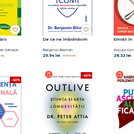
ării
De ce ne îmbolnăvim
Emoții în 
Ben Johnson
Benjamin Bikman
Ancuța Com
29.94 lei
28.32 lei
 lei
49.90 lei
-40%
-40%