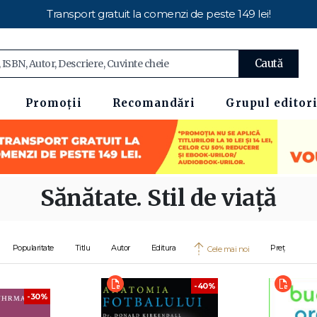
Transport gratuit la comenzi de peste 149 lei!
Caută
Promoții
Recomandări
Grupul editori
Sănătate. Stil de viață
Popularitate
Titlu
Autor
Editura
Preț
Cele mai noi
-40%
-30%