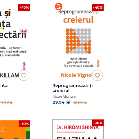
-40%
-40%
iința
Reprogramează-ți
i
creierul
m
Nicole Vignola
29.94 lei
49.90 lei
49.90 lei
-30%
-30%