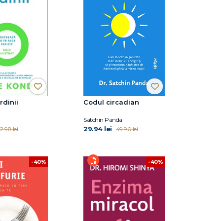
rdinii
Codul circadian
Satchin Panda
29.94 lei
2.98 lei
49.90 lei
-40%
-40%