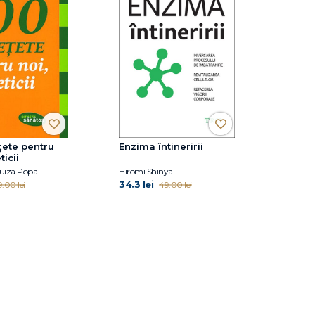
ţete pentru
Enzima întineririi
ticii
uiza Popa
Hiromi Shinya
34.3 lei
.00 lei
49.00 lei