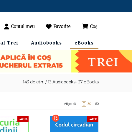
Contul meu
Favorite
Coș
al Trei
Audiobooks
eBooks
143 de cărți / 13 Audiobooks · 37 eBooks
Afișează:
30
60
-40%
-40%