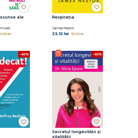
ascunse ale
Respirația
emuter
James Nestor
33.12 lei
2.98 lei
55.20 lei
-40%
-40%
Secretul longevității și
vitalității