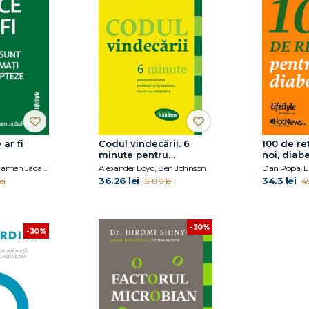
 ar fi
Codul vindecării. 6
100 de re
minute pentru
noi, diabe
vindecarea
Alex Jadad M.D., Tamen Jadad-Garcia
Alexander Loyd, Ben Johnson
Dan Popa, L
problemelor de
36.26 lei
34.3 lei
ei
51.80 lei
49
sănătate, succes sau
relaţionale
-30%
-30%