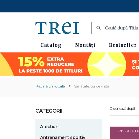
Catalog
Noutăți
Bestseller
Pagină principală
Sănătate. Stil de viață
Ordonează după:
CATEGORII
Afecțiuni
Antrenament sportiv