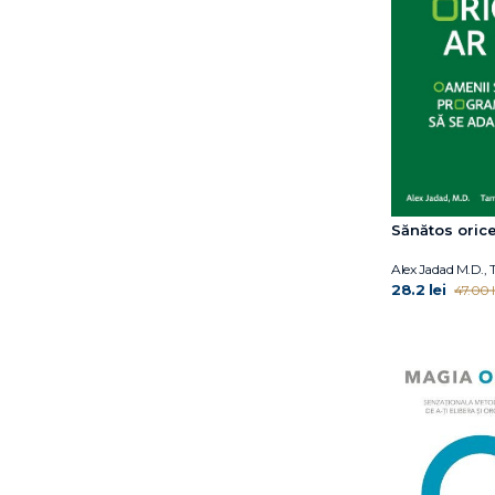
Jon Kabat-Zinn, Ph.D.
Jouko Kokkonen
Karen Clippinger
Kasley Killam
Katty Klay
Leslie Kaminoff
Lu Wei
Luiza Popa
Sănătos orice
Marie Kondo
Mark S. Kovacs
28.2 lei
47.00 l
Maureen Abson
Nicole Vignola
Oprah Winfrey
Patrick Milroy
Paul E. Roetert
Peter Attia
Peter B Scott-Morgan
Prof. John S. Tregoning