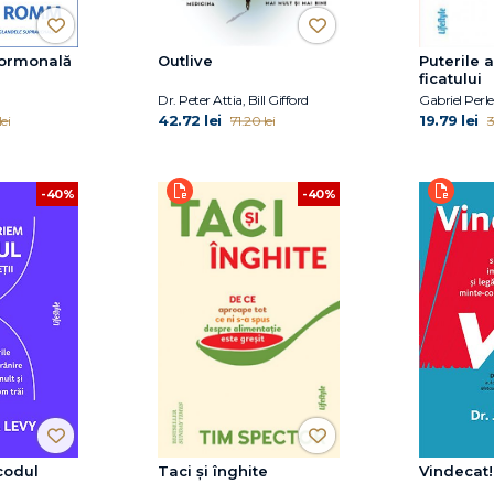
hormonală
Outlive
Puterile 
ficatului
Dr. Peter Attia, Bill Gifford
Gabriel Perl
42.72 lei
19.79 lei
ei
71.20 lei
3
-40%
-40%
codul
Taci și înghite
Vindecat!