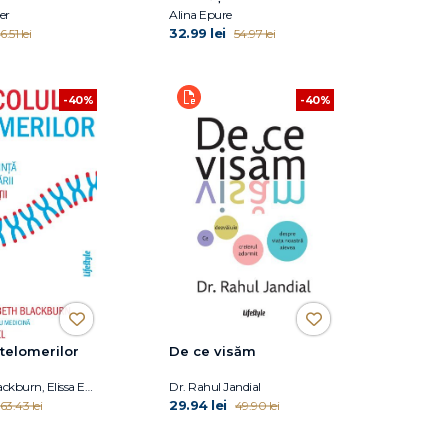
er
Alina Epure
32.99 lei
6.51 lei
54.97 lei
-40%
-40%
 telomerilor
De ce visăm
Elizabeth Blackburn, Elissa Epel
Dr. Rahul Jandial
29.94 lei
63.43 lei
49.90 lei