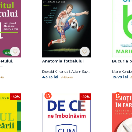
etului.
Anatomia fotbalului
Bucuria o
iabetului
Donald Kirkendall, Adam Sayers
Marie Kondo
43.13 lei
19.79 lei
lei
71.88 lei
3
-40%
-40%