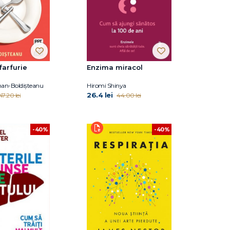
farfurie
Enzima miracol
an-Boldișteanu
Hiromi Shinya
26.4 lei
47.20 lei
44.00 lei
-40%
-40%