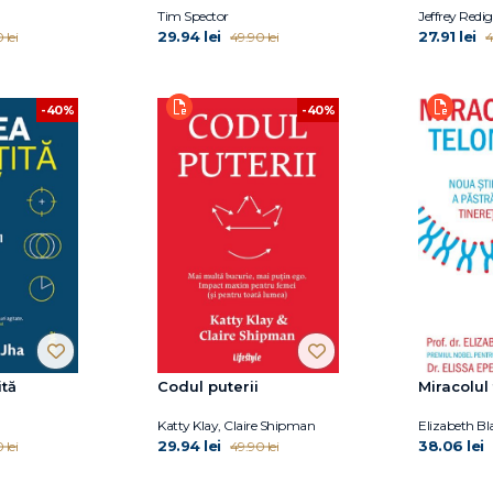
Tim Spector
Jeffrey Redig
29.94 lei
27.91 lei
 lei
49.90 lei
4
-40%
-40%
ită
Codul puterii
Miracolul
Katty Klay, Claire Shipman
29.94 lei
38.06 lei
 lei
49.90 lei