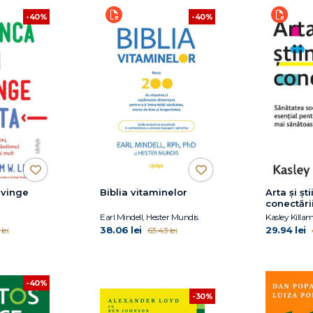
-40%
-40%
nvinge
Biblia vitaminelor
Arta și șt
conectări
Earl Mindell, Hester Mundis
Kasley Killa
38.06 lei
29.94 lei
lei
63.43 lei
-40%
-30%