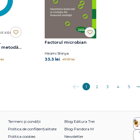
.
Factorul microbian
a metodă
a-ţi
Hiromi Shinya
ganiza
33.3 lei
lei
47.57 lei
Anterioara
Ur
1
2
3
4
5
Termeni și condiții
Blog Editura Trei
Politica de confidențialitate
Blog Pandora M
Politica cookies
Newsletter