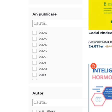
An publicare
2026
Codul vindec
2025
Alexander Loyd, 
2024
24.87 lei
41.44
2023
2022
2021
2020
2019
2018
2017
2016
Autor
2015
2013
2011
Bill Gifford