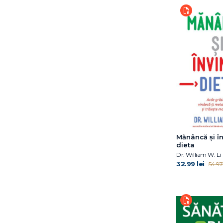
Dr. Peter Attia
Dr. Rahul Jandial
Dr. William W. Li
Dr. William W. Li
Earl Mindell
Elissa Epel
Elizabeth Blackburn
Euan Angus Ashley
Gabriel Perlemuter
Giulia Enders
Hester Mundis
Mănâncă și î
Hiromi Shinya
dieta
Ian McLeod
Dr. William W. Li
Jacqui Greene Haas
32.99 lei
54.97 
James Nestor
Jeffrey Rediger
Joe Puleo
Joel Fuhrman
John Green