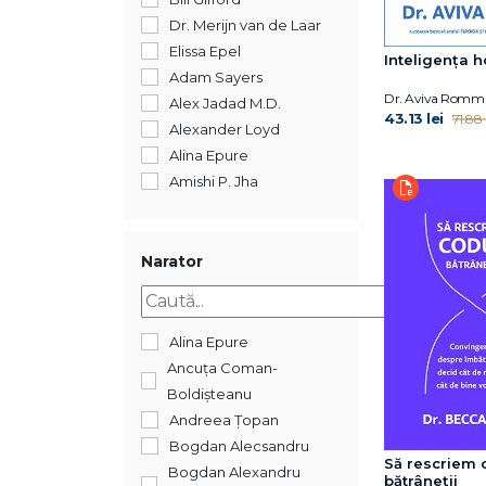
Dr. Merijn van de Laar
Elissa Epel
Inteligența 
Adam Sayers
Dr. Aviva Romm
Alex Jadad M.D.
43.13 lei
71.88 l
Alexander Loyd
Alina Epure
Amishi P. Jha
Ancuța Coman-
Boldișteanu
Anne Ornish
Narator
Arnold G. Nelson
Aviva Romm
Becca Levy
Alina Epure
Ben Johnson
Ancuța Coman-
Benjamin Bikman
Boldișteanu
Bill Gifford
Andreea Țopan
Brian Cole
Bogdan Alecsandru
Să rescriem 
C. Norman Shealy
Bogdan Alexandru
bătrâneții