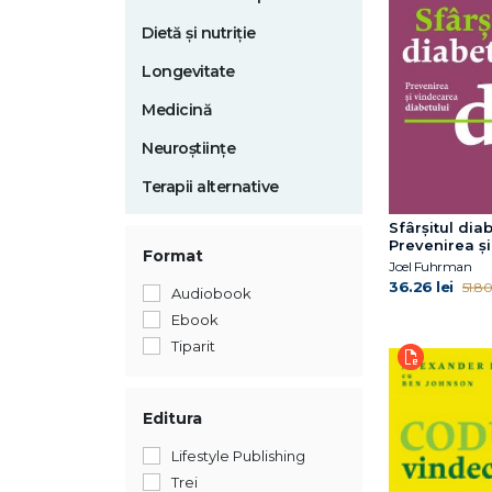
Dietă și nutriție
Longevitate
Medicină
Neuroștiințe
Terapii alternative
Sfârşitul diab
Prevenirea şi
Format
vindecarea d
Joel Fuhrman
prin planul
36.26 lei
51.80 
Audiobook
Ebook
Tiparit
Editura
Lifestyle Publishing
Trei