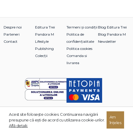
Despre noi
Editura Trei
Termeni și condiții
Blog Editura Trei
Parteneri
Pandora M
Politica de
Blog Pandora M
Contact
Lifestyle
confidențialitate
Newsletter
Publishing
Politica cookies
Colecții
Comanda si
livrarea
Acest site foloseşte cookies. Continuarea navigării
Am
© 2026 Grupul Editorial TREI. Toate drepturile rezervate.
presupune că eşti de acord cu utilizarea cookie-urilor.
înțeles
Dezvoltat de:
Află detalii.