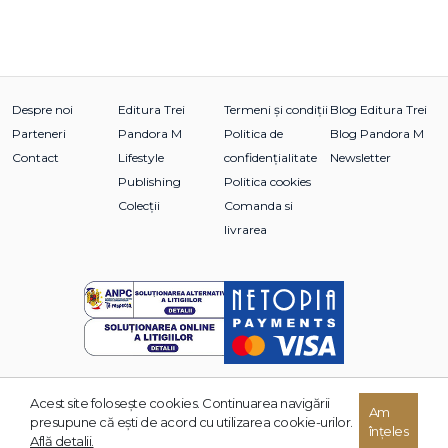
Despre noi
Editura Trei
Termeni și condiții
Blog Editura Trei
Parteneri
Pandora M
Politica de
Blog Pandora M
Contact
Lifestyle
confidențialitate
Newsletter
Publishing
Politica cookies
Colecții
Comanda si
livrarea
Acest site foloseşte cookies. Continuarea navigării
Am
© 2026 Grupul Editorial TREI. Toate drepturile rezervate.
presupune că eşti de acord cu utilizarea cookie-urilor.
înțeles
Dezvoltat de:
Află detalii.