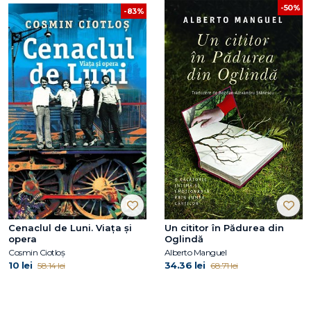
-50%
-83%
Cenaclul de Luni. Viața și
Un cititor în Pădurea din
opera
Oglindă
Cosmin Ciotloș
Alberto Manguel
10 lei
34.36 lei
58.14 lei
68.71 lei