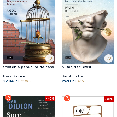
Sfințenia papucilor de casă
Sufăr, deci exist
Pascal Bruckner
Pascal Bruckner
22.84 lei
27.91 lei
38.06 lei
46.51 lei
-40%
-40%