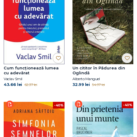
Cum funcționează lumea
Un cititor în Pădurea din
cu adevărat
Oglindă
Vaclav Smil
Alberto Manguel
43.66 lei
32.99 lei
62.37 lei
54.97 lei
-40%
-40%