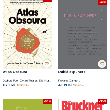
-30%
Atlas Obscura
Dublă expunere
Joshua Foer, Dylan Thuras, Ella Morton
Roxana Gamarţ
62.9 lei
49.19 lei
125.80 lei
70.26 lei
-54%
-30%