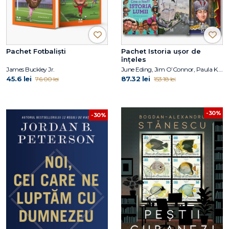
Pachet Fotbaliști
Pachet Istoria ușor de
înțeles
James Buckley Jr.
June Eding, Jim O’Connor, Paula K. Manzanero, Janet B. Pascal, Pam Pollack, Meg Belviso
45.6 lei
87.32 lei
76.00 lei
153.18 lei
-30%
-30%