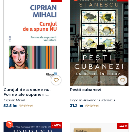
Curajul de a spune nu.
Peștii cubanezi
Forme ale supunerii
voluntare
Ciprian Mihali
Bogdan-Alexandru Stănescu
52.5 lei
31.2 lei
75.00 lei
52.00 lei
-40%
-44%