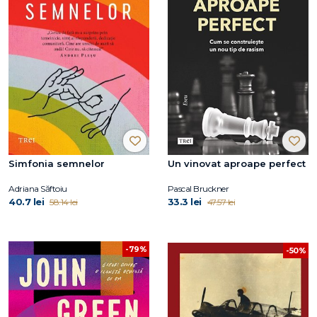
Simfonia semnelor
Un vinovat aproape perfect
Adriana Săftoiu
Pascal Bruckner
40.7 lei
33.3 lei
58.14 lei
47.57 lei
-79%
-50%