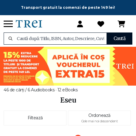
Transport gratuit la comenzi de peste 149 lei!
Caută
46 de cărți / 6 Audiobooks · 12 eBooks
Eseu
Ordonează
Filtează
Cele mai noi descendent