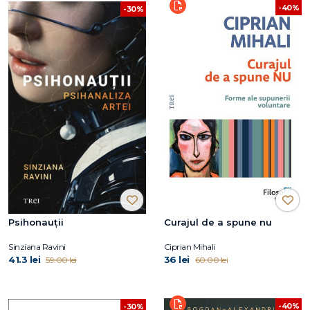
-40%
-30%
Psihonauții
Curajul de a spune nu
Sinziana Ravini
Ciprian Mihali
41.3 lei
36 lei
59.00 lei
60.00 lei
-40%
-30%