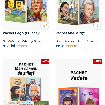
Pachet Lego și Disney
Pachet Mari artiști
Jim O’Connor, Whitney Stewart
Kirsten Anderson, Paula K. Manzanero, Yona Zeldis McDonough, Carrie Robbins
44.4 lei
69 lei
74.00 lei
115.00 lei
-43%
-40%