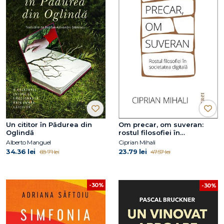
Un cititor în Pădurea din
Om precar, om suveran:
Oglindă
rostul filosofiei în
societatea digitală
Alberto Manguel
Ciprian Mihali
34.36 lei
23.79 lei
68.71 lei
47.57 lei
-30%
-30%