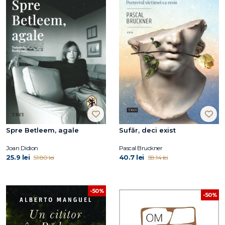
Spre Betleem, agale
Sufăr, deci exist
Joan Didion
Pascal Bruckner
25.9 lei
40.7 lei
51.80 lei
58.14 lei
-50%
-50%