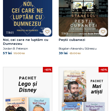
Noi, cei care ne luptăm cu
Peștii cubanezi
Dumnezeu
Jordan B. Peterson
Bogdan-Alexandru Stănescu
57 lei
39 lei
95.00 lei
65.00 lei
-40%
-40%