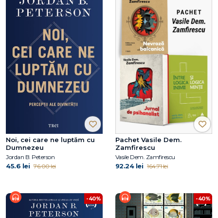
Noi, cei care ne luptăm cu
Pachet Vasile Dem.
Dumnezeu
Zamfirescu
Jordan B. Peterson
Vasile Dem. Zamfirescu
45.6 lei
92.24 lei
76.00 lei
164.71 lei
-40%
-40%