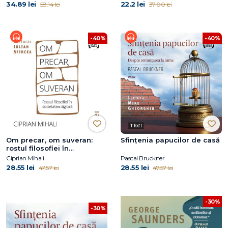
34.89 lei
22.2 lei
58.14 lei
37.00 lei
-40%
-40%
Om precar, om suveran:
Sfințenia papucilor de casă
rostul filosofiei în
societatea digitală
Ciprian Mihali
Pascal Bruckner
28.55 lei
28.55 lei
47.57 lei
47.57 lei
-30%
-30%