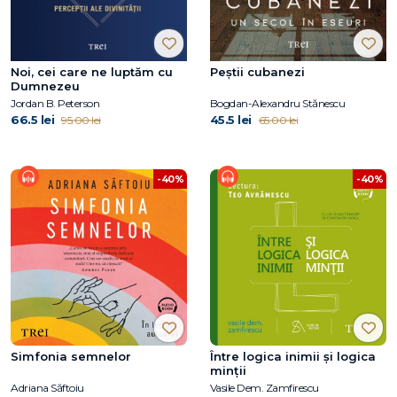
Noi, cei care ne luptăm cu
Peștii cubanezi
Dumnezeu
Jordan B. Peterson
Bogdan-Alexandru Stănescu
66.5 lei
45.5 lei
95.00 lei
65.00 lei
-40%
-40%
Simfonia semnelor
Între logica inimii şi logica
minţii
Adriana Săftoiu
Vasile Dem. Zamfirescu