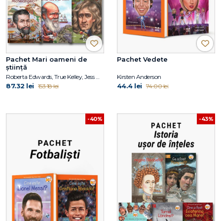
Pachet Mari oameni de
Pachet Vedete
știință
Roberta Edwards, True Kelley, Jess M. Brallier, Robert Andrew Parker, Kirsten Anderson, Deborah Hopkinson, Janet B. Pascal, Tim Foley
Kirsten Anderson
87.32 lei
44.4 lei
153.18 lei
74.00 lei
-40%
-43%