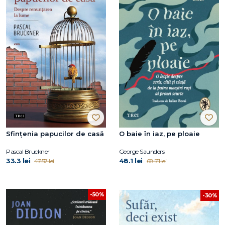
Sfințenia papucilor de casă
O baie în iaz, pe ploaie
Pascal Bruckner
George Saunders
33.3 lei
48.1 lei
47.57 lei
68.71 lei
-50%
-30%