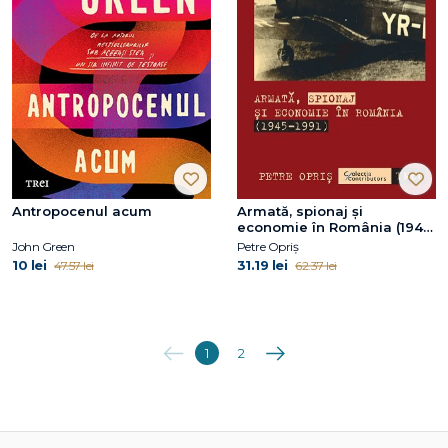
Antropocenul acum
Armată, spionaj și
economie în România (1945-
1991)
John Green
Petre Opriș
10 lei
31.19 lei
47.57 lei
62.37 lei
Anterioara
Următoarea
1
2