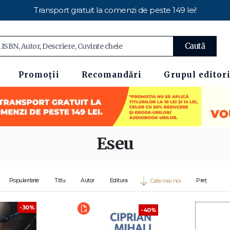
Transport gratuit la comenzi de peste 149 lei!
Caută
Promoții
Recomandări
Grupul editori
Eseu
Popularitate
Titlu
Autor
Editura
Preț
Cele mai noi
-30%
-40%