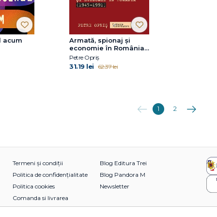
l acum
Armată, spionaj și
economie în România
(1945-1991)
Petre Opriș
31.19 lei
62.37 lei
Anterioara
Următoare
1
2
Termeni și condiții
Blog Editura Trei
Politica de confidențialitate
Blog Pandora M
Politica cookies
Newsletter
Comanda si livrarea