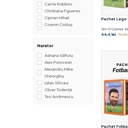
Carrie Robbins
Christiana Figueres
Ciprian Mihali
Pachet Lego 
Cosmin Ciotloș
Deborah Hopkinson
44.4 lei
74.00 
Dylan Thuras
Ella Morton
Narator
George Saunders
Adriana Săftoiu
James Buckley Jr.
Alex Potocean
Janet B. Pascal
Alexandru Mike
Jess M. Brallier
Gheorghiu
Jim O’Connor
Iulian Sfircea
Joan Didion
Oliver Toderiță
John Green
Teo Avrămescu
Jordan B. Peterson
Jordan B. Peterson
Joshua Foer
June Eding
Pachet Fotbal
Kirsten Anderson