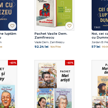
 ne luptăm
Pachet Vasile Dem.
Noi, cei 
u
Zamfirescu
cu Dumn
on
Vasile Dem. Zamfirescu
Jordan B. Pe
92.24 lei
57 lei
ei
164.71 lei
95.00
-40%
-40%