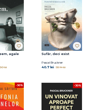
leem, agale
Sufăr, deci exist
Pascal Bruckner
40.7 lei
.80 lei
58.14 lei
-30%
-30%