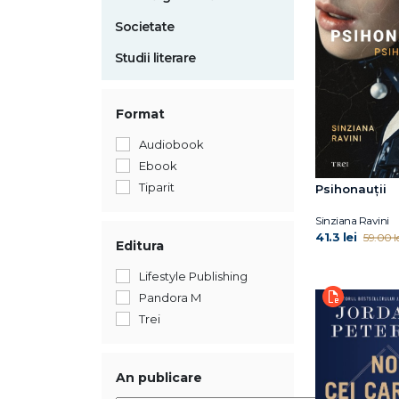
Societate
Studii literare
Format
Audiobook
Ebook
Tiparit
Psihonauții
Sinziana Ravini
41.3 lei
59.00 le
Editura
Lifestyle Publishing
Pandora M
Trei
An publicare