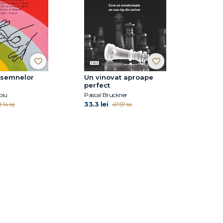
 semnelor
Un vinovat aproape
perfect
oiu
Pascal Bruckner
33.3 lei
.14 lei
47.57 lei