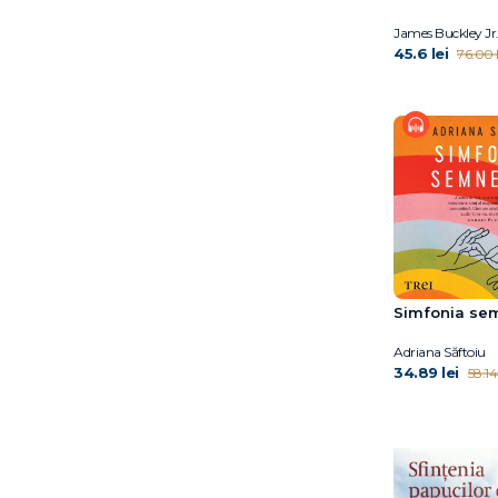
Meg Belviso
James Buckley Jr
Pam Pollack
45.6 lei
76.00 l
Pascal Bruckner
Paula K. Manzanero
Petre Opriș
Robert Andrew Parker
Roberta Edwards
Roxana Gamarţ
Sinziana Ravini
Tim Foley
Tom Rivett‑Carnac
Simfonia se
True Kelley
Vaclav Smil
Adriana Săftoiu
Vasile Dem. Zamfirescu
34.89 lei
58.14 
Whitney Stewart
Yona Zeldis
McDonough