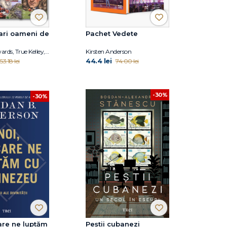
ari oameni de
Pachet Vedete
Roberta Edwards, True Kelley, Jess M. Brallier, Robert Andrew Parker, Kirsten Anderson, Deborah Hopkinson, Janet B. Pascal, Tim Foley
Kirsten Anderson
44.4 lei
153.18 lei
74.00 lei
-30%
-30%
care ne luptăm
Peștii cubanezi