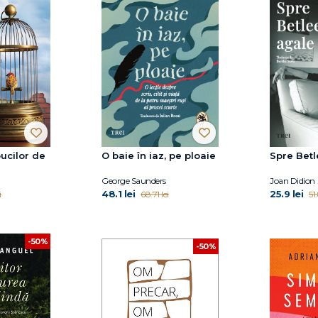
ucilor de
O baie în iaz, pe ploaie
Spre Bet
George Saunders
Joan Didion
48.1 lei
25.9 lei
i
68.71 lei
51
-50%
-50%