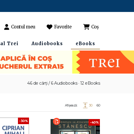
Contul meu
Favorite
Coș
al Trei
Audiobooks
eBooks
46 de cărți / 6 Audiobooks · 12 eBooks
Afișează:
30
60
-30%
-40%