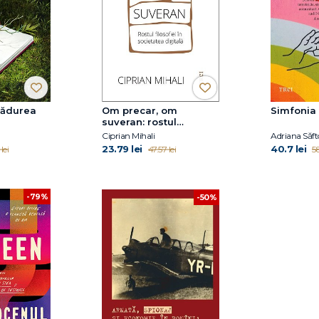
 Pădurea
Om precar, om
Simfonia
suveran: rostul
filosofiei în societatea
Ciprian Mihali
Adriana Săft
digitală
23.79 lei
40.7 lei
lei
47.57 lei
58
-79%
-50%