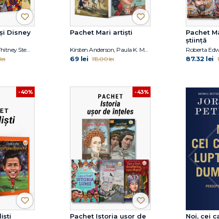
și Disney
Pachet Mari artiști
Pachet M
știință
Jim O’Connor, Whitney Stewart
Kirsten Anderson, Paula K. Manzanero, Yona Zeldis McDonough, Carrie Robbins
69 lei
87.32 lei
lei
115.00 lei
-40%
-43%
iști
Pachet Istoria ușor de
Noi, cei 