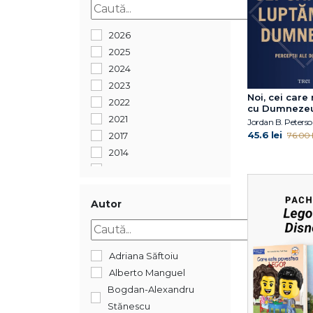
2026
2025
2024
2023
Noi, cei care
2022
cu Dumneze
2021
Jordan B. Peters
45.6 lei
2017
76.00 l
2014
2011
Autor
Adriana Săftoiu
Alberto Manguel
Bogdan-Alexandru
Stănescu