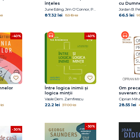
înțeles
cu Dumn
.
June Eding, Jim O’Connor, Paula K. Manzanero, Janet B. Pascal, Pam Pollack, Meg Belviso
Jordan B. Pe
87.32 lei
66.5 lei
ei
153.18 lei
95
-40%
-40%
mnelor
Între logica inimii şi
Om preca
logica minţii
suveran: 
filosofiei
Vasile Dem. Zamfirescu
Ciprian Miha
digitală
22.2 lei
28.55 lei
lei
37.00 lei
4
-30%
-30%