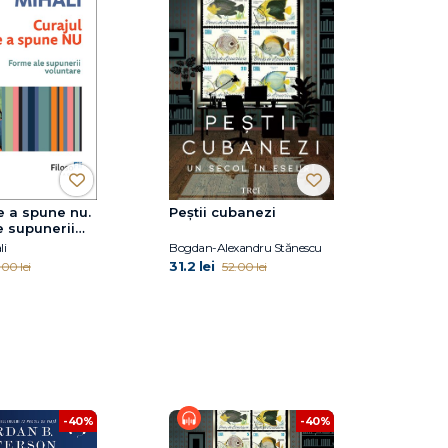
e a spune nu.
Peștii cubanezi
 supunerii
li
Bogdan-Alexandru Stănescu
31.2 lei
.00 lei
52.00 lei
-40%
-40%