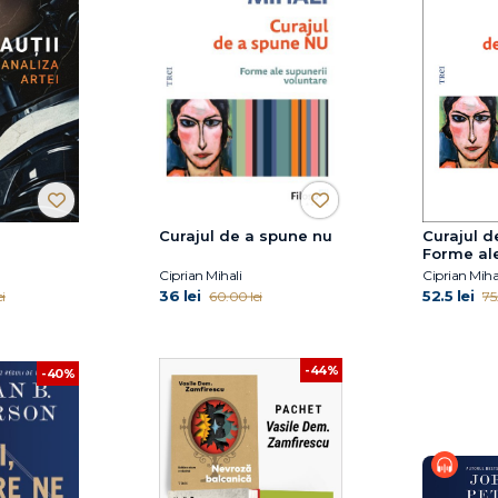
Curajul de a spune nu
Curajul d
Forme ale
voluntare
Ciprian Mihali
Ciprian Miha
36 lei
52.5 lei
i
60.00 lei
75
-44%
-40%