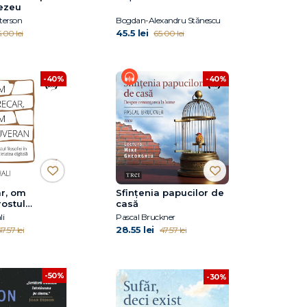
ezeu
terson
Bogdan-Alexandru Stănescu
45.5 lei
.00 lei
65.00 lei
-40%
-40%
r, om
Sfințenia papucilor de
rostul
casă
 în societatea
li
Pascal Bruckner
28.55 lei
7.57 lei
47.57 lei
-50%
-30%