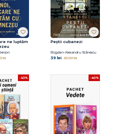
care ne luptăm
Peștii cubanezi
ezeu
terson
Bogdan-Alexandru Stănescu
39 lei
 lei
65.00 lei
-43%
-40%