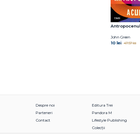
Antropocenu
John Green
10 lei
47.57 lei
Despre noi
Editura Trei
Parteneri
Pandora M
Contact
Lifestyle Publishing
Colecții