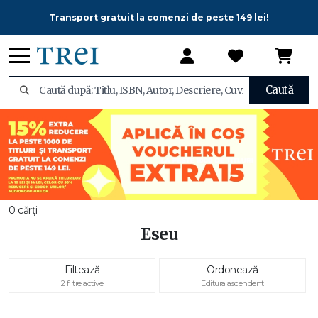
Transport gratuit la comenzi de peste 149 lei!
Caută
0 cărți
Eseu
Filtează
Ordonează
2 filtre active
Editura ascendent