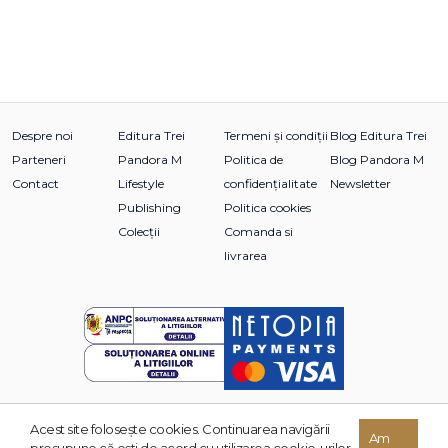
Despre noi
Editura Trei
Termeni și condiții
Blog Editura Trei
Parteneri
Pandora M
Politica de
Blog Pandora M
Contact
Lifestyle
confidențialitate
Newsletter
Publishing
Politica cookies
Colecții
Comanda si
livrarea
Acest site foloseşte cookies. Continuarea navigării
© 2026 Grupul Editorial TREI. Toate drepturile rezervate.
Am
presupune că eşti de acord cu utilizarea cookie-urilor.