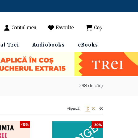
Contul meu
Favorite
Coș
al Trei
Audiobooks
eBooks
298 de cărți
Afișează:
30
60
-15%
-30%