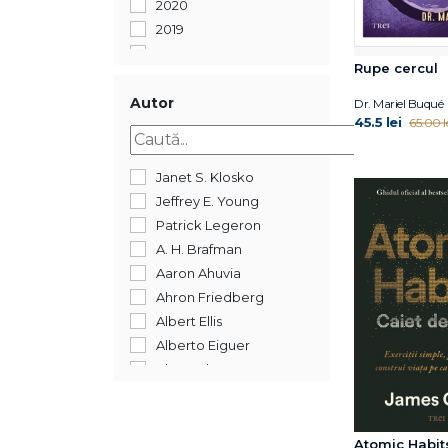
2020
2019
2018
Rupe cercul
2017
2016
Autor
Dr. Mariel Buqué
45.5 lei
65.00 l
2015
2014
2013
Janet S. Klosko
2012
Jeffrey E. Young
2011
Patrick Legeron
2008
A. H. Brafman
Aaron Ahuvia
Ahron Friedberg
Albert Ellis
Alberto Eiguer
Alexander Norman
Alexandre Jollien
Alyssa Blask Campbell
Amiral William H.
Atomic Habits