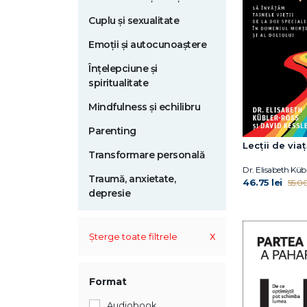
Cuplu și sexualitate
Emoții și autocunoaștere
Înțelepciune și
spiritualitate
Mindfulness și echilibru
Parenting
Lecții de via
Transformare personală
Traumă, anxietate,
46.75 lei
55.00
depresie
x
Șterge toate filtrele
Format
Audiobook