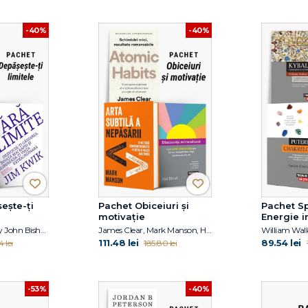
-40%
-40%
ește-ți
Pachet Obiceiuri și
Pachet Spi
motivație
Energie i
Mel Robbins, Gary John Bishop, Jim Kwik
James Clear, Mark Manson, Hal Elrod
111.48 lei
89.54 lei
 lei
185.80 lei
-53%
-40%