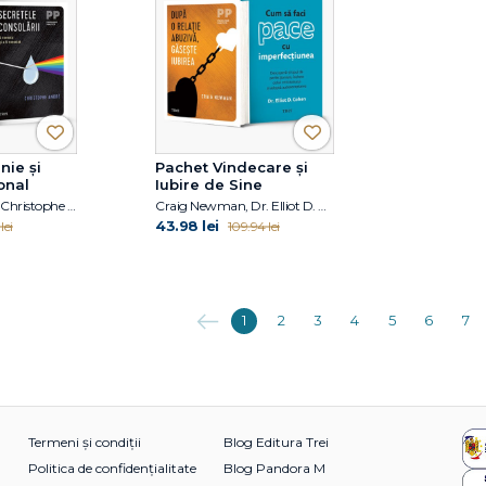
nie și
Pachet Vindecare și
onal
Iubire de Sine
Marisa G. Franco, Christophe Andre
Craig Newman, Dr. Elliot D. Cohen
43.98 lei
lei
109.94 lei
Anterioara
1
2
3
4
5
6
7
Termeni și condiții
Blog Editura Trei
Politica de confidențialitate
Blog Pandora M