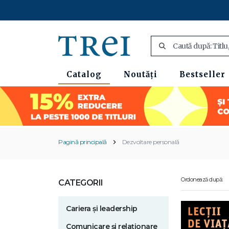
Catalog
Noutăți
Bestseller
Pagină principală
Dezvoltare personală
Ordonează după:
CATEGORII
Cariera și leadership
Comunicare și relaționare