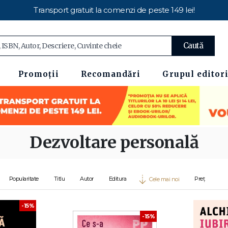
Transport gratuit la comenzi de peste 149 lei!
Caută
Promoții
Recomandări
Grupul editori
Dezvoltare personală
Popularitate
Titlu
Autor
Editura
Preț
Cele mai noi
-15%
-15%