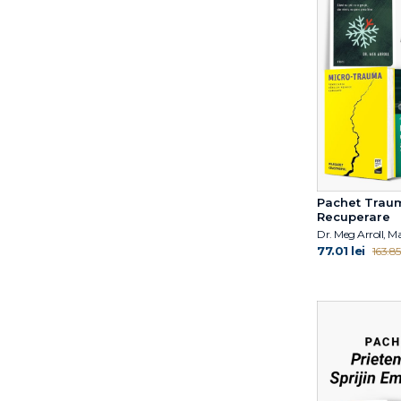
Dr. Becky Kennedy
Dr. Claire A.B. Freeland
Dr. Deepak Chopra
Dr. Eben Alexander
Dr. Elisabeth Kübler-
Ross
Dr. Elliot D. Cohen
Dr. Elliot D. Cohen
Dr. Jacqueline B. Toner
Dr. James R. Doty
Pachet Traum
Recuperare
Dr. Karaj Rajan
Dr. Kate Balestrieri
77.01 lei
163.85 
Dr. Kristen Lavallee
Dr. Mariel Buqué
Dr. Meg Arroll
Dr. Peter Szatmari
Dr. Pier Bryden
Dr. Ramani Durvasula
Dr. Shefali Tsabary