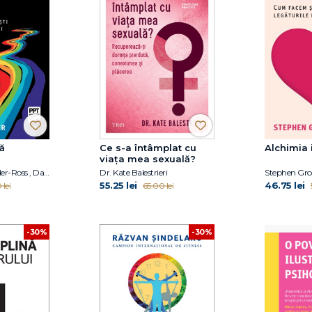
ță
Ce s-a întâmplat cu
Alchimia i
viața mea sexuală?
Dr. Elisabeth Kübler-Ross , David Kessler
Dr. Kate Balestrieri
Stephen Gro
55.25 lei
46.75 lei
 lei
65.00 lei
-30%
-30%