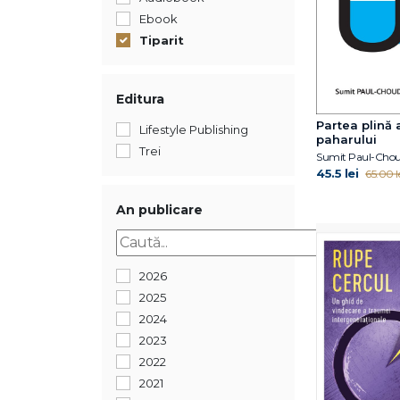
Ebook
Tiparit
Editura
Partea plină 
Lifestyle Publishing
paharului
Trei
Sumit Paul-Cho
45.5 lei
65.00 l
An publicare
2026
2025
2024
2023
2022
2021