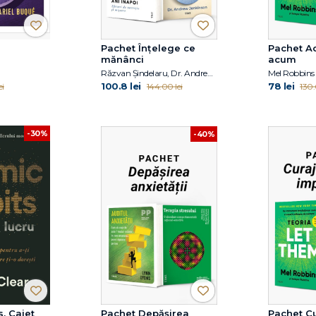
Pachet Înțelege ce
Pachet A
mănânci
acum
Răzvan Șindelaru, Dr. Andrew Jenkinson
Mel Robbins
100.8 lei
78 lei
ei
144.00 lei
130.
-30%
-40%
. Caiet
Pachet Depășirea
Pachet Cu