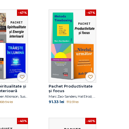
-47%
-47%
ritualitate și
Pachet Productivitate
nterioară
și focus
William Walker Atkinson, Susan Shumsky, Dr. Deepak Chopra, Sarah PlattFinger
Marc Zao-Sanders, Hal Elrod, Rob Dial
91.33 lei
168.94 lei
172.31 lei
-40%
-40%