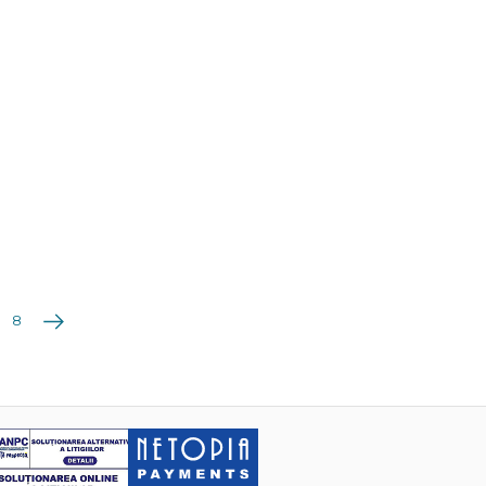
Următoarea
8