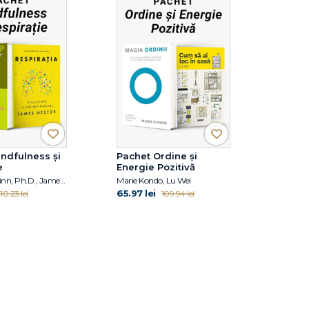
ndfulness și
Pachet Ordine și
e
Energie Pozitivă
Jon Kabat-Zinn, Ph.D., James Nestor
Marie Kondo, Lu Wei
65.97 lei
110.23 lei
109.94 lei