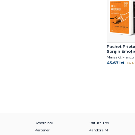
Ellen Hendriksen
Emil Verza
Emma Reed Turrell
Eric Berne
Erich Fromm
Erich Fromm
Pachet Priete
Florin Emil Verza
Sprijin Emoți
François Lelord
45.67 lei
114.17 
Frédéric Fanget
Fuschia M. Sirois
Gabija Toleikyte
Gabriel Wahl
Gary John Bishop
Gary John Bishop
George K. Simon
Gillian Anderson
Glen Cooper
Despre noi
Editura Trei
Gordon L. Flet
Parteneri
Pandora M