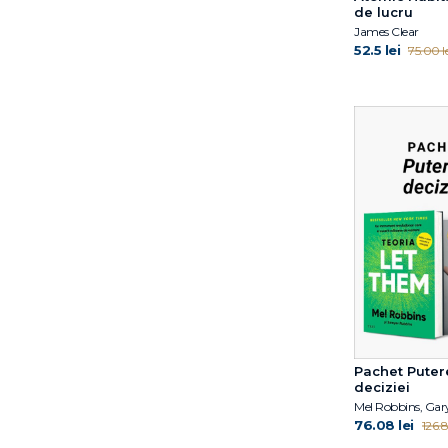
de lucru
McRAVEN
James Clear
Anna Machin
52.5 lei
75.00 le
Antoine Pelissolo
Arnold
Schwarzanegger
Arthur C. Brooks
Arthur C. Brooks
Bankler Navid Modiri
Barbara Röser
Becky Kennedy
Bert Powell
Bill Eddy
Björn Natthiko
Lindeblad
Bonnie Matthews
Pachet Puter
Bret A. Moore
deciziei
Bruce Daisley
C.G. Jung
76.08 lei
126.8