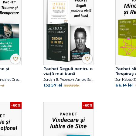
e și
Pachet Reguli pentru o
Pachet Mi
viață mai bună
Respirați
Dr. Meg Arroll, Margaret Crastnopol, Jasmin Lee Cori
Jordan B. Peterson, Arnold Schwarzanegger
132.57 lei
66.14 lei
lei
220.95 lei
-60%
-60%