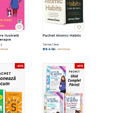
re ilustrată
Pachet Atomic Habits
erapie
ry
James Clear
89.4 lei
.00 lei
149.00 lei
-40%
-40%