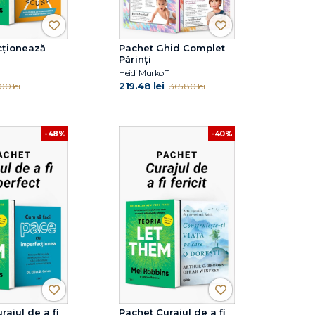
cționează
Pachet Ghid Complet
Părinți
Heidi Murkoff
219.48 lei
00 lei
365.80 lei
-48%
-40%
rajul de a fi
Pachet Curajul de a fi