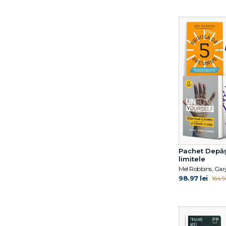
Carolyne Faulkner
Charles Pépin
Christophe Andre
Claire A.B. Freeland
Craig Newman
Cristian Iftode
Dalai Lama
Dan P. McAdams
Daniel N. Stern
David Carbonell
David Kessler
Dawn Huebner
Deepak Chopra
Pachet Depăș
Delphine Viel
limitele
Diane E. Papalia
98.97 lei
164.94
Doina Cosman
Domnica Petrovai
Domnișoara Caroline
Dr. Andrew Jenkinson