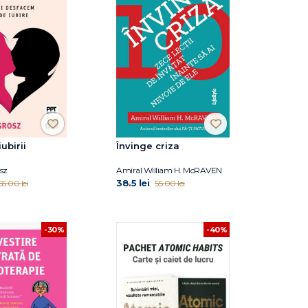
ubirii
Învinge criza
sz
Amiral William H. McRAVEN
38.5 lei
55.00 lei
55.00 lei
-30%
-40%