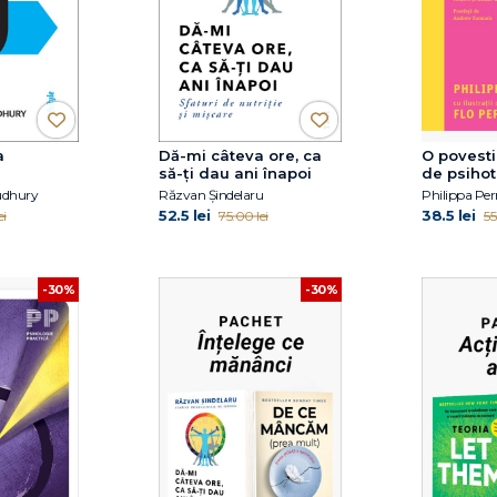
a
Dă-mi câteva ore, ca
O povesti
să-ţi dau ani înapoi
de psihot
udhury
Răzvan Șindelaru
Philippa Per
52.5 lei
38.5 lei
ei
75.00 lei
55
-30%
-30%