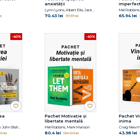
anxietății
imperfec
Lynn Lyons, Albert Ellis, Jack Gordon, Michael Neenan, Stephen Palmer
70.43 lei
65.94 lei
i
117.37 lei
-40%
-40%
ea
Pachet Motivație și
Pachet Vi
libertate mentală
inima
Mel Robbins, Gary John Bishop
Mel Robbins, Mark Manson
80.4 lei
43.98 lei
0 lei
134.00 lei