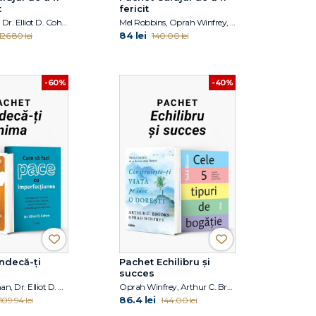
t
fericit
Mel Robbins, Dr. Elliot D. Cohen
Mel Robbins, Oprah Winfrey, Arthur C. Brooks
84 lei
126.80 lei
140.00 lei
-60%
-40%
ndecă-ți
Pachet Echilibru și
succes
Craig Newman, Dr. Elliot D. Cohen
Oprah Winfrey, Arthur C. Brooks, Sahil Bloom
86.4 lei
109.94 lei
144.00 lei