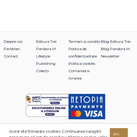
Despre noi
Editura Trei
Termeni și condiții
Blog Editura Trei
Parteneri
Pandora M
Politica de
Blog Pandora M
Contact
Lifestyle
confidențialitate
Newsletter
Publishing
Politica cookies
Colecții
Comanda si
livrarea
Acest site foloseşte cookies. Continuarea navigării
© 2026 Grupul Editorial TREI. Toate drepturile rezervate.
Am
presupune că eşti de acord cu utilizarea cookie-urilor.