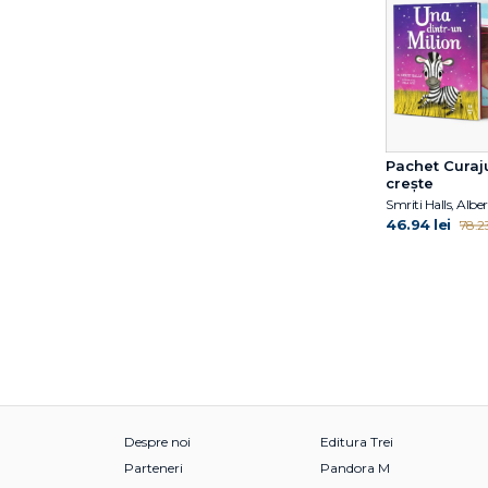
Pachet Curaj
crește
46.94 lei
78.23
Despre noi
Editura Trei
Parteneri
Pandora M