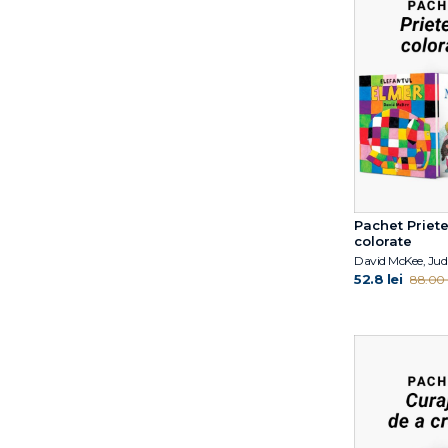
Pachet Priete
colorate
David McKee, Judi
52.8 lei
88.00 l