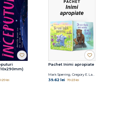
eputuri
Pachet Inimi apropiate
 210x290mm)
Mark Sperring, Gregory E. Lang
39.62 lei
.29 lei
79.23 lei