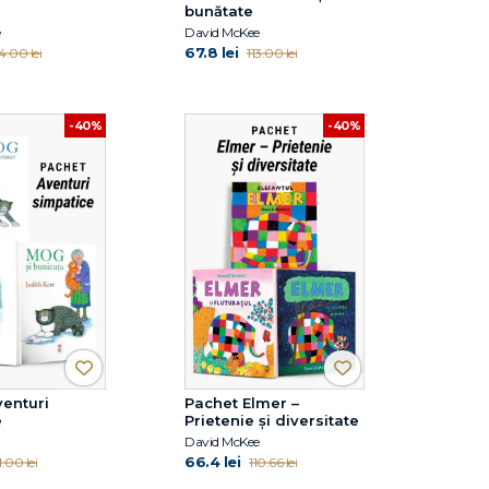
bunătate
e
David McKee
67.8 lei
14.00 lei
113.00 lei
-40%
-40%
enturi
Pachet Elmer –
e
Prietenie și diversitate
David McKee
66.4 lei
1.00 lei
110.66 lei