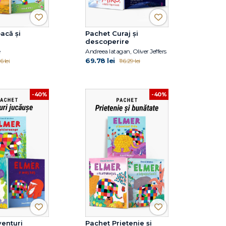
acă și
Pachet Curaj și
descoperire
e
Andreea Iatagan, Oliver Jeffers
69.78 lei
6 lei
116.29 lei
-40%
-40%
enturi
Pachet Prietenie și