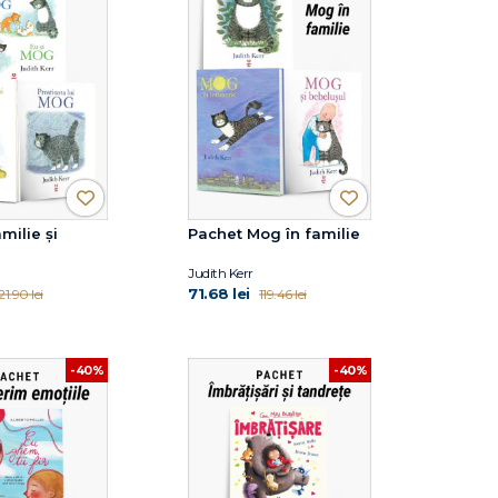
milie și
Pachet Mog în familie
Judith Kerr
71.68 lei
21.90 lei
119.46 lei
-40%
-40%