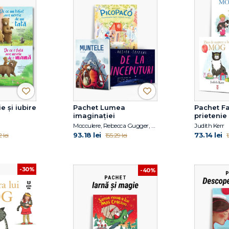
e și iubire
Pachet Lumea
Pachet Fa
imaginației
prietenie
Mocculere, Rebecca Gugger, Oliver Jeffers
Judith Kerr
93.18 lei
73.14 lei
 lei
155.29 lei
1
-30%
-40%