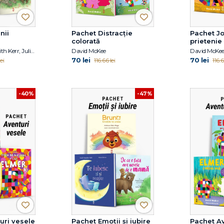
nii
Pachet Distracție
Pachet Jo
colorată
prietenie
David McKee, Judith Kerr, Julia Donaldson
David McKee
David McKe
70 lei
70 lei
ei
116.66 lei
116.6
-40%
-47%
uri vesele
Pachet Emoții și iubire
Pachet Av