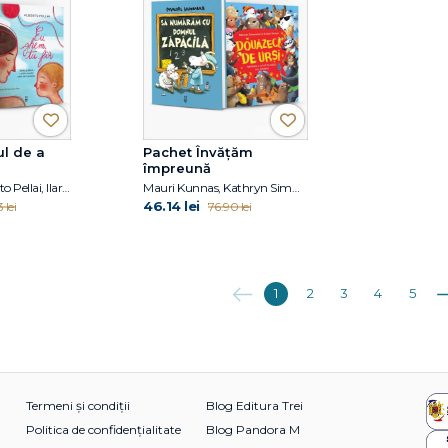
ul de a
Pachet Învățăm
împreună
Smriti Halls, Alberto Pellai, Ilaria Zanellato
Mauri Kunnas, Kathryn Simmonds
46.14 lei
 lei
76.90 lei
Anterioara
Ur
1
2
3
4
5
Termeni și condiții
Blog Editura Trei
Politica de confidențialitate
Blog Pandora M