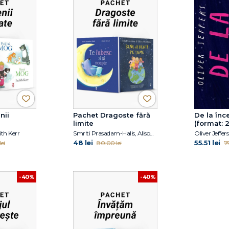
nii
Pachet Dragoste fără
De la înc
limite
(format:
th Kerr
Smriti Prasadam-Halls, Alison Brown, Julia Donaldson
Oliver Jeffers
48 lei
55.51 lei
ei
80.00 lei
79
-40%
-40%