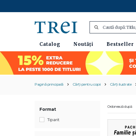
Catalog
Noutăți
Bestseller
Pagină principală
Cărți pentru copii
Cărți ilustrate
Ordonează după:
Format
Tiparit