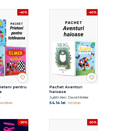
-40%
-40%
ieteni pentru
Pachet Aventuri
a
haioase
e
Judith Kerr, David McKee
54.14 lei
94.08 lei
90.23 lei
-30%
-50%