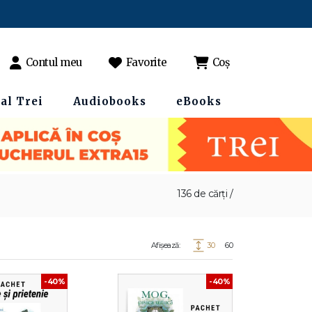
Contul meu
Favorite
Coș
al Trei
Audiobooks
eBooks
136 de cărți /
Afișează:
30
60
-40%
-40%