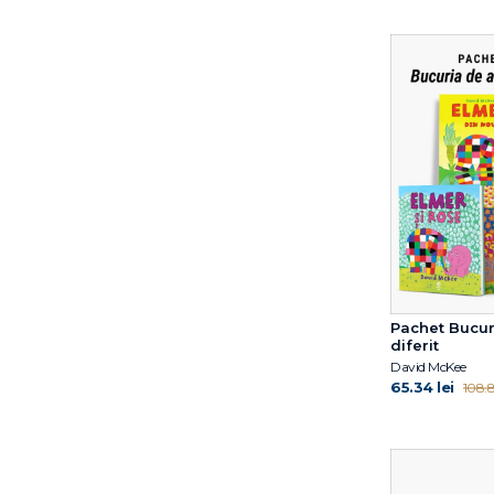
Pachet Bucuri
diferit
David McKee
65.34 lei
108.8