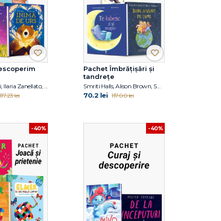
escoperim
Pachet Îmbrățișări și
tandrețe
Alberto Pellai, Ilaria Zanellato, Smriti Halls, Louise Greig
Smriti Halls, Alison Brown, Smriti Prasadam-Halls, Julia Donaldson
70.2 lei
117.23 lei
117.00 lei
-40%
-40%