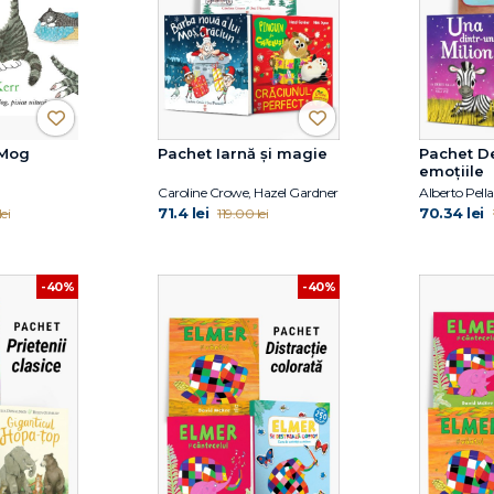
 Mog
Pachet Iarnă și magie
Pachet D
emoțiile
Caroline Crowe, Hazel Gardner
71.4 lei
70.34 lei
ei
119.00 lei
-40%
-40%