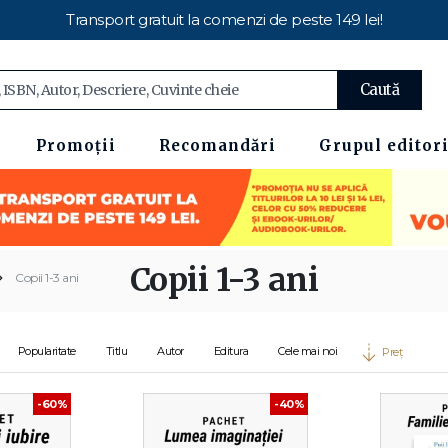
Transport gratuit la comenzi de peste 149 lei!
Caută
Promoții
Recomandări
Grupul editori
Copii 1-3 ani
Copii 1-3 ani
Popularitate
Titlu
Autor
Editura
Cele mai noi
Preț
-60%
-40%