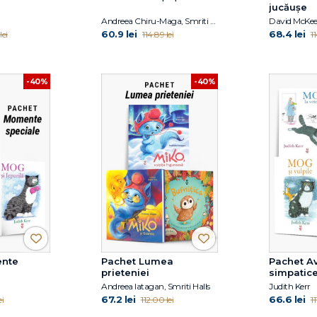
jucăușe
Andreea Chiru-Maga, Smriti Prasadam-Halls, Alison Brown, Gregory E. Lang
David McKe
60.9 lei
68.4 lei
lei
114.89 lei
1
-40%
-40%
ente
Pachet Lumea
Pachet Av
prieteniei
simpatic
Andreea Iatagan, Smriti Halls
Judith Kerr
67.2 lei
66.6 lei
ei
112.00 lei
11