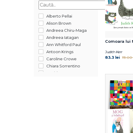
2015
Alberto Pellai
Alison Brown
Andreea Chiru-Maga
Andreea Iatagan
Comoara lui
Ann Whitford Paul
Antoon Krings
Judith Kerr
83.3 lei
119.00 l
Caroline Crowe
Chiara Sorrentino
David McKee
Debi Gliori
Dirk Gieselmann
Gregory E. Lang
Harry Horse
Hazel Gardner
Ilaria Zanellato
Jimmy Fallon
Judith Kerr