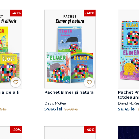
-40%
-40%
a de a fi
Pachet Elmer și natura
Pachet Pr
totdeaun
David McKee
David McKe
57.66 lei
56.45 lei
9 lei
96.09 lei
-40%
-40%