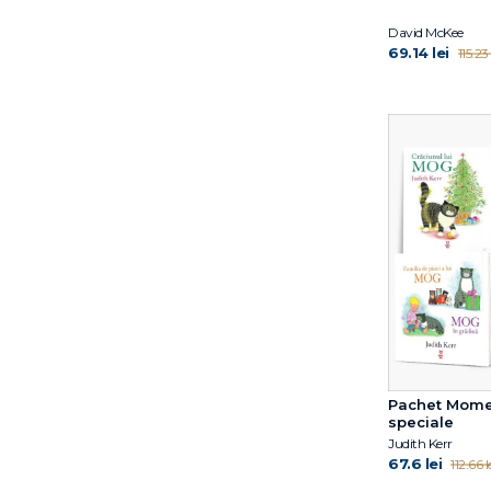
Riel Nason
David McKee
Russell Hoban
69.14 lei
115.23 
Satoshi Kitamura
Smriti Prasadam-Halls
Smriti Halls
Smriti Prasadam-Halls
Sven Nordqvist
Thierry Robberecht
Thomas Springer
Tomas Wieslander
Tony Mitton
Pachet Mom
speciale
Judith Kerr
67.6 lei
112.66 l