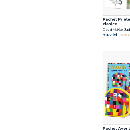
Jujja Wieslander
Julia Donaldson
Julia Rawlinson
Pachet Priete
clasice
Kathryn Simmonds
Lisa Papp
70.2 lei
117.00 l
Louise Greig
Marianne Dubuc
Marie Kondo
Mark Sperring
Matthew Burgess
Mauri Kunnas
Michael Rosen
Mocculere
Nicola Kinnear
Oliver Jeffers
Paul Petersen
Paul Stewart
Pog Olivier
Pachet Avent
Rebecca Gugger