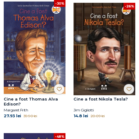
-30%
-26%
Cine a fost Thomas Alva
Cine a fost Nikola Tesla?
Edison?
Margaret Frith
Jim Gigliotti
27.93 lei
14.8 lei
39.90 lei
20.09 lei
-48%