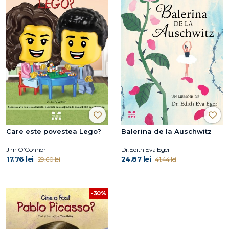
Care este povestea Lego?
Balerina de la Auschwitz
Jim O’Connor
Dr.Edith Eva Eger
17.76 lei
24.87 lei
29.60 lei
41.44 lei
-30%