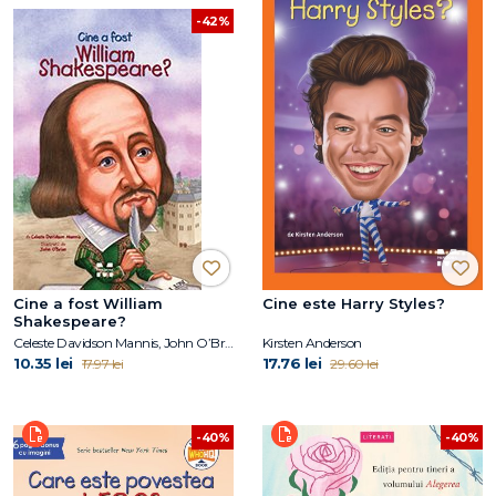
-42%
Cine a fost William
Cine este Harry Styles?
Shakespeare?
Celeste Davidson Mannis, John O’Brien
Kirsten Anderson
10.35 lei
17.76 lei
17.97 lei
29.60 lei
-40%
-40%