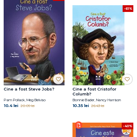
-61%
Cine a fost Steve Jobs?
Cine a fost Cristofor
Columb?
Pam Pollack, Meg Belviso
Bonnie Bader, Nancy Harrison
10.4 lei
10.35 lei
20.09 lei
26.43 lei
-40%