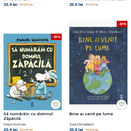
25.9 lei
25.9 lei
37.00 lei
37.00 lei
-30%
-30%
Să numărăm cu domnul
Bine ai venit pe lume
Zăpăcilă
Mauri Kunnas
Julia Donaldson
25.9 lei
25.9 lei
37.00 lei
37.00 lei