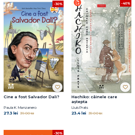
-40%
-30%
Cine a fost Salvador Dali?
Hachiko: câinele care
aştepta
Paula K. Manzanero
Lluís Prats
27.3 lei
23.4 lei
39.00 lei
39.00 lei
-30%