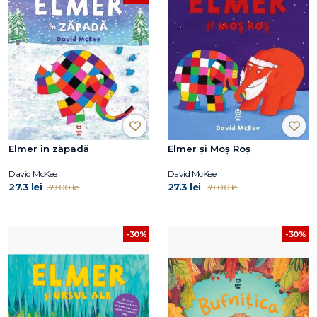
Elmer în zăpadă
Elmer și Moș Roș
David McKee
David McKee
27.3 lei
27.3 lei
39.00 lei
39.00 lei
-30%
-30%