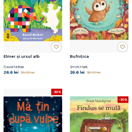
Elmer și ursul alb
Bufnițica
David McKee
Smriti Halls
26.6 lei
26.6 lei
38.00 lei
38.00 lei
-30%
-30%