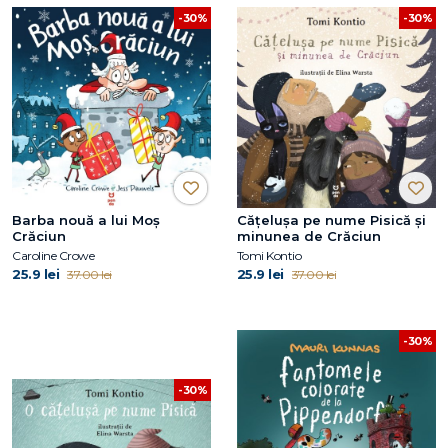
-30%
-30%
Barba nouă a lui Moș
Cățelușa pe nume Pisică și
Crăciun
minunea de Crăciun
Caroline Crowe
Tomi Kontio
25.9 lei
25.9 lei
37.00 lei
37.00 lei
-30%
-30%