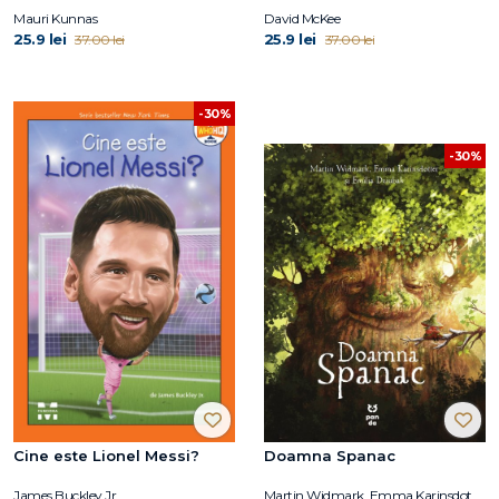
Mauri Kunnas
David McKee
25.9 lei
25.9 lei
37.00 lei
37.00 lei
-30%
-30%
Cine este Lionel Messi?
Doamna Spanac
James Buckley Jr.
Martin Widmark, Emma Karinsdotter