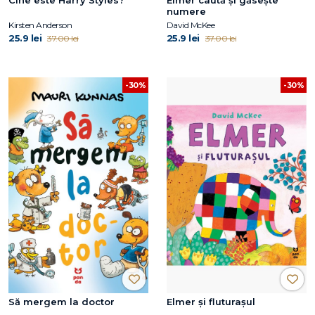
Cine este Harry Styles?
Elmer caută și găsește
numere
Kirsten Anderson
David McKee
25.9 lei
25.9 lei
37.00 lei
37.00 lei
-30%
-30%
Să mergem la doctor
Elmer și fluturașul