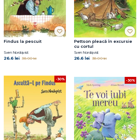
Findus la pescuit
Pettson pleacă în excursie
cu cortul
Sven Nordqvist
Sven Nordqvist
26.6 lei
26.6 lei
38.00 lei
38.00 lei
-30%
-30%