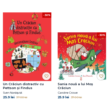
-30%
-30%
Un Crăciun distractiv cu
Sania nouă a lui Moș
Pettson și Findus
Crăciun
Sven Nordqvist
Caroline Crowe
25.9 lei
25.9 lei
37.00 lei
37.00 lei