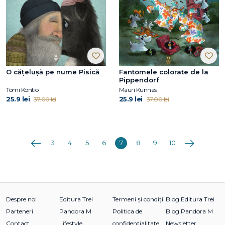
O cățelușă pe nume Pisică
Fantomele colorate de la
Pippendorf
Tomi Kontio
Mauri Kunnas
25.9 lei
25.9 lei
37.00 lei
37.00 lei
Anterioara
Următoarea
3
4
5
6
7
8
9
10
Despre noi
Editura Trei
Termeni și condiții
Blog Editura Trei
Parteneri
Pandora M
Politica de
Blog Pandora M
Contact
Lifestyle
confidențialitate
Newsletter