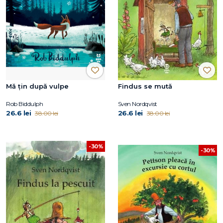
Mă țin după vulpe
Findus se mută
Rob Biddulph
Sven Nordqvist
26.6 lei
26.6 lei
38.00 lei
38.00 lei
-30%
-30%