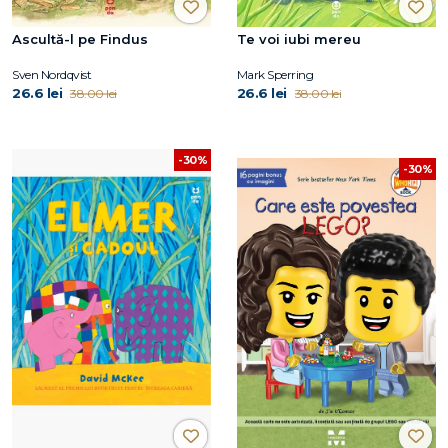
Ascultă-l pe Findus
Te voi iubi mereu
Sven Nordqvist
Mark Sperring
26.6 lei
26.6 lei
38.00 lei
38.00 lei
-30%
-30%