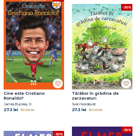
-30%
Cine este Cristiano
Tărăboi în grădina de
Ronaldo?
zarzavaturi
James Buckley Jr.
Sven Nordqvist
27.3 lei
27.3 lei
39.00 lei
39.00 lei
-30%
-30%