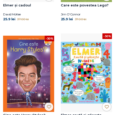
Elmer și cadoul
Care este povestea Lego?
David McKee
Jim O’Connor
25.9 lei
25.9 lei
37.00 lei
37.00 lei
-30%
-30%