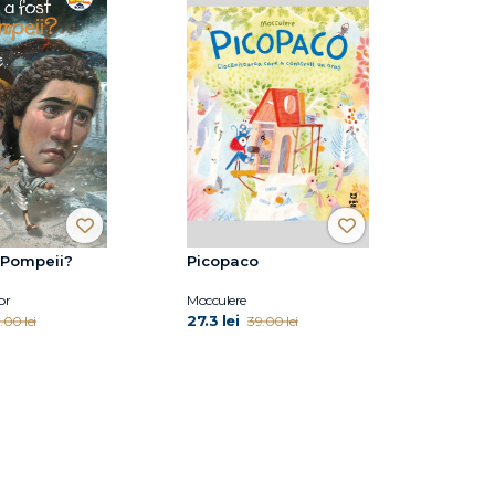
 Pompeii?
Picopaco
or
Mocculere
27.3 lei
.00 lei
39.00 lei