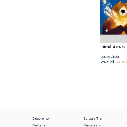
Janet McDonnell
Jess Black
Jess M. Brallier
Jill Twiss
Jim Gigliotti
Jim O’Connor
Jimmy Fallon
Inimă de urs
Jo Nesbo
Joan Holub
Louise Greig
27.3 lei
39.00 l
Joanna Gaines
Joe Todd-Stanton
John O’Brien
John Updike
Jordan Lees
Judith Kerr
Jujja Wieslander
Julia Donaldson
Julia Rawlinson
Despre noi
Editura Trei
June Eding
Parteneri
Pandora M