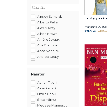
2015
Ainsley Earhardt
Leul și pasăr
Alberto Pellai
Marianne Dubuc
Alex Milway
20.5 lei
41.23 le
Alison Brown
Amélie Javaux
Ana Dragomir
Anca Nedelcu
Andrea Beaty
Andreea Chiru-Maga
Andreea Iatagan
Andreea Lițescu
Narator
Anika Aldamuy Denise
Adrian Titieni
Ann Whitford Paul
Alina Petrică
Annet Schaap
Emilia Bebu
Annick Masson
Ilinca Hărnuț
Antoon Krings
Medeea Marinescu