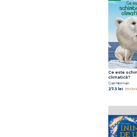
Emma de Woot
Eoin Colfer
Eulàlia Canal
Francesca Sanna
Gabriella Ballin
Gail Herman
Grasse Tyson Neil de
Gregory E. Lang
Gregory Mone
Ce este sch
Harry Horse
climatică?
Hazel Gardner
Gail Herman
Helen Oxenbury
27.3 lei
39.00 l
Hyde Catherine Ryan
Ilaria Zanellato
Iulian Tănase
Jacqueline B. Toner
James Buckley Jr.
Janet B. Pascal