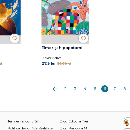
Elmer și hipopotamii
David McKee
27.3 lei
ei
39.00 lei
Anterioara
2
3
4
5
6
7
8
Termeni și condiții
Blog Editura Trei
Politica de confidențialitate
Blog Pandora M