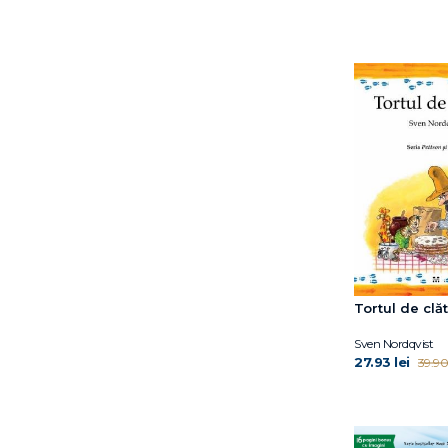
David Sundin
Dawn Huebner
Debi Gliori
Deborah Hopkinson
Dina Anastasio
Dirk Gieselmann
Dorothy Hoobler
Doug Salati
Dr. Claire A.B. Freeland
Dr. Jacqueline B. Toner
Dr. Shefali Tsabary
Dr. Simona Tivadar
Dr.Edith Eva Eger
Tortul de clăt
Dylan Thuras
Sven Nordqvist
Edel Verlagsgruppe
27.93 lei
39.90 
Edwina Wyatt
Elena Diana Nedelcu
Elena Ferrante
Emma Karinsdotter