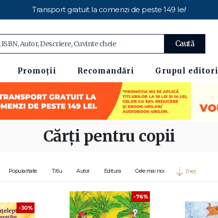
Transport gratuit la comenzi de peste 149 lei!
Caută
Promoții
Recomandări
Grupul editori
Cărți pentru copii
Popularitate
Titlu
Autor
Editura
Cele mai noi
Preț
-76%
-30%