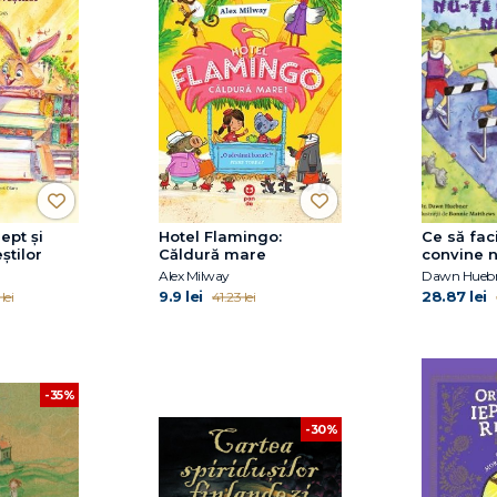
ept și
Hotel Flamingo:
Ce să faci
știlor
Căldură mare
convine n
pentru co
Alex Milway
să depăş
9.9 lei
28.87 lei
lei
41.23 lei
negativit
-35%
-30%