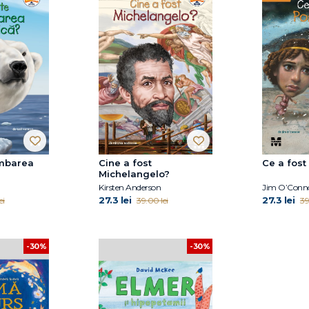
imbarea
Cine a fost
Ce a fost
Michelangelo?
Kirsten Anderson
Jim O’Conn
27.3 lei
27.3 lei
ei
39.00 lei
39
-30%
-30%