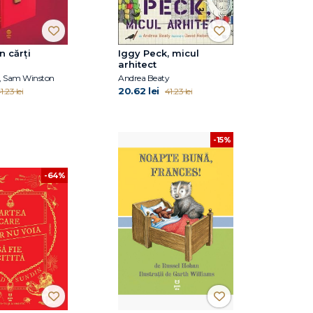
n cărți
Iggy Peck, micul
arhitect
rs, Sam Winston
Andrea Beaty
20.62 lei
1.23 lei
41.23 lei
-15%
-64%