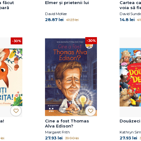
a făcut
Elmer și prietenii lui
Cartea ca
pară
voia să fie
David McKee
David Sundi
28.87 lei
14.8 lei
41.23 lei
41
-30%
-30%
a!
Cine a fost Thomas
Douăzeci 
Alva Edison?
Margaret Frith
Kathryn Si
27.93 lei
27.93 lei
lei
39.90 lei