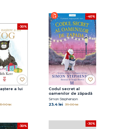
-40%
-30%
aștere a lui
Codul secret al
oamenilor de zăpadă
Simon Stephenson
23.4 lei
39.90 lei
39.00 lei
-30%
-30%