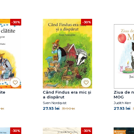
-30%
-30%
ite
Când Findus era mic și
Ziua de n
a dispărut
MOG
Sven Nordqvist
Judith Kerr
27.93 lei
27.93 lei
lei
39.90 lei
-30%
-30%