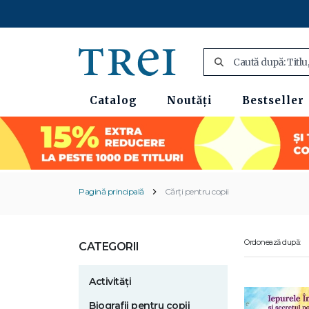
Catalog
Noutăți
Bestseller
Pagină principală
Cărți pentru copii
Ordonează după:
CATEGORII
Activități
Biografii pentru copii