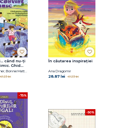
... când nu-ţi
În căutarea inspirației
imic. Ghid
piii care vor
Dawn Huebner, Bonnie Matthews
Ana Dragomir
ească
28.87 lei
41.23 lei
41.23 lei
atea
-75%
-50%