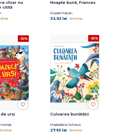
re chiar nu
Noapte bună, Frances
 citită
n
Russell Hoban
33.92 lei
.23 lei
39.90 lei
-30%
-30%
de urși
Culoarea bunătății
mmonds
Maddalena Schiavo
27.93 lei
39.90 lei
39.90 lei