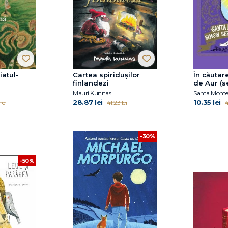
iatul-
Cartea spiridușilor
În căutar
finlandezi
de Aur (s
Iepurilor 
Mauri Kunnas
Londra, vo
28.87 lei
10.35 lei
lei
41.23 lei
4
-30%
-50%