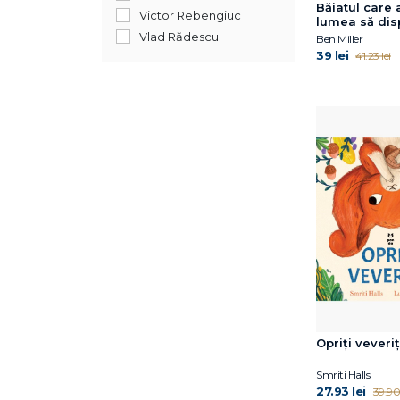
April Jones Prince
Băiatul care 
Victor Rebengiuc
lumea să dis
Avery Reed
Vlad Rădescu
Ben Miller
Ben Miller
39 lei
41.23 lei
Bogdan Coșa
Bonnie Bader
Bonnie Matthews
Camilla Läckberg
Caroline Crowe
Carrie Robbins
Catherine Ryan Hyde
Catherine Ryan Hyde
Celeste Davidson
Mannis
Cheryl Sterling
Chiara Sorrentino
Claire A.B. Freeland
Opriți veveriț
Claudia de Rham
David J. Smith
Smriti Halls
David McKee
27.93 lei
39.90 