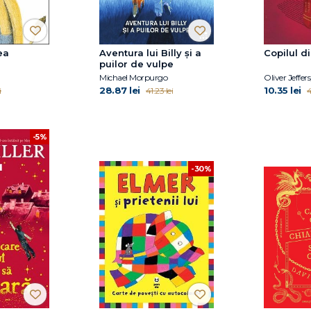
ea
Aventura lui Billy și a
Copilul di
puilor de vulpe
Michael Morpurgo
Oliver Jeffe
28.87 lei
10.35 lei
i
41.23 lei
4
-5%
-30%