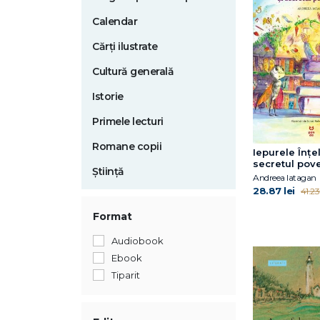
Calendar
Cărți ilustrate
Cultură generală
Istorie
Primele lecturi
Romane copii
Iepurele Înțel
secretul pove
Știință
Andreea Iatagan
28.87 lei
41.23 
Format
Audiobook
Ebook
Tiparit