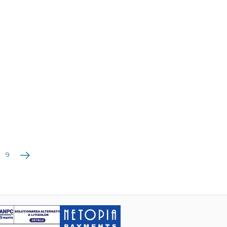
Următoarea
9