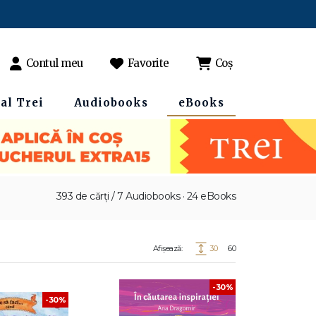
Contul meu
Favorite
Coș
al Trei
Audiobooks
eBooks
393 de cărți / 7 Audiobooks · 24 eBooks
Afișează:
30
60
-30%
-30%