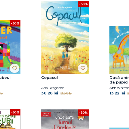
-30%
-30%
cubeul
Copacul
Dacă anim
da pupici
bună
Ana Dragomir
Ann Whitfor
36.26 lei
13.22 lei
lei
51.80 lei
2
-50%
-30%