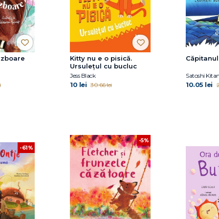
 zboare
Kitty nu e o pisică.
Căpitanu
Ursulețul cu bucluc
Jess Black
Satoshi Kit
10 lei
10.05 lei
i
30.66 lei
2
-5%
-61%