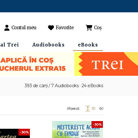
Contul meu
Favorite
Coș
al Trei
Audiobooks
eBooks
393 de cărți / 7 Audiobooks · 24 eBooks
Afișează:
30
60
-30%
-30%