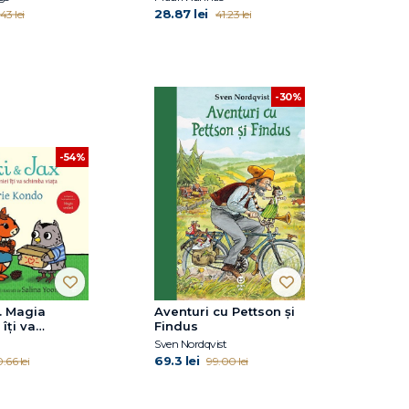
28.87 lei
43 lei
41.23 lei
-30%
-54%
x. Magia
Aventuri cu Pettson și
 îți va
Findus
viața
Sven Nordqvist
69.3 lei
.66 lei
99.00 lei