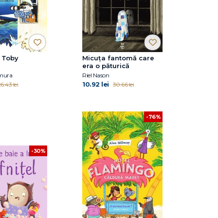
l Toby
Micuța fantomă care
era o păturică
amura
Riel Nason
10.92 lei
6.43 lei
30.66 lei
-76%
-30%