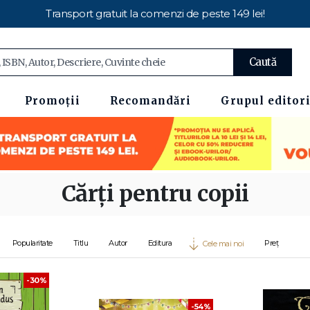
Transport gratuit la comenzi de peste 149 lei!
Caută
Promoții
Recomandări
Grupul editori
Cărți pentru copii
Popularitate
Titlu
Autor
Editura
Preț
Cele mai noi
-30%
-54%