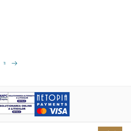
Următoarea
11