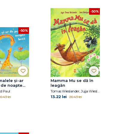
-50%
-50%
alele și-ar
Mamma Mu se dă în
 de noapte
leagăn
d Paul
Tomas Wieslander, Jujja Wieslander
13.22 lei
6.43 lei
26.43 lei