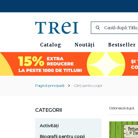
Catalog
Noutăți
Bestseller
Pagină principală
Cărți pentru copii
Ordonează după:
CATEGORII
Activități
Biografii pentru copii