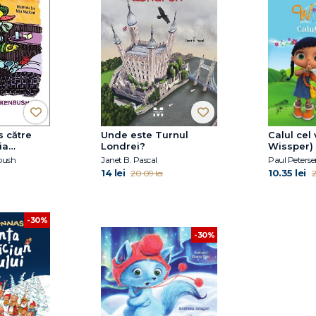
s către
Unde este Turnul
Calul cel 
ia
Londrei?
Wissper)
 Miss
bush
Janet B. Pascal
Paul Peterse
14 lei
10.35 lei
20.09 lei
2
-30%
-30%