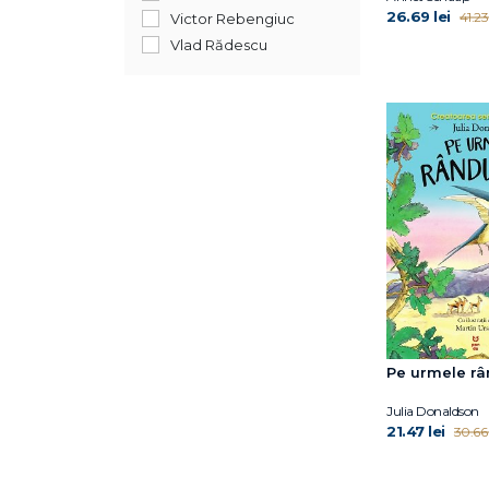
April Jones Prince
26.69 lei
41.23 
Victor Rebengiuc
Avery Reed
Vlad Rădescu
Ben Miller
Bogdan Coșa
Bonnie Bader
Bonnie Matthews
Camilla Läckberg
Caroline Crowe
Carrie Robbins
Catherine Ryan Hyde
Catherine Ryan Hyde
Celeste Davidson
Mannis
Cheryl Sterling
Pe urmele râ
Chiara Sorrentino
Claire A.B. Freeland
Julia Donaldson
Claudia de Rham
21.47 lei
30.66 
David J. Smith
David McKee