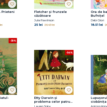
 Prieteni
Fletcher și frunzele
Ora de ba
căzătoare
Bufnițel
Julia Rawlinson
Debi Gliori
25 lei
18.51 lei
lei
26.43 lei
26
-35%
-54%
iatul-
Etty Darwin și
Lupușorul
problema celor patru
ciobănița
pietricele
Lauren Soloy
Antoon Krin