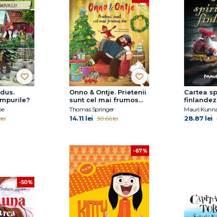
ndus.
Onno & Ontje. Prietenii
Cartea sp
impurile?
sunt cel mai frumos
finlandez
dar
pe
Thomas Springer
Mauri Kunn
14.11 lei
28.87 lei
lei
30.66 lei
-67%
-50%