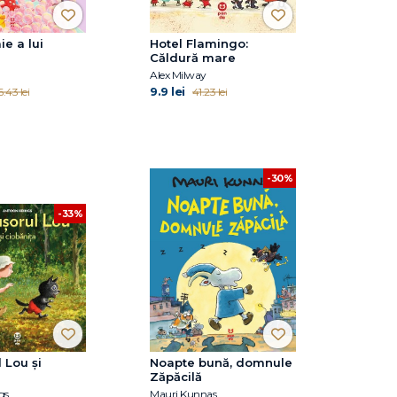
ie a lui
Hotel Flamingo:
Căldură mare
Alex Milway
9.9 lei
.43 lei
41.23 lei
-30%
-33%
 Lou și
Noapte bună, domnule
Zăpăcilă
gs
Mauri Kunnas