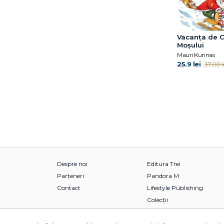
Janet McDonnell
Jess Black
Jess M. Brallier
Vacanța de C
Jill Twiss
Moșului
Jim Gigliotti
Mauri Kunnas
Jim O’Connor
25.9 lei
37.00 l
Jimmy Fallon
Jo Nesbo
Joan Holub
Joanna Gaines
Joe Todd-Stanton
John O’Brien
John Updike
Jordan Lees
Despre noi
Editura Trei
Judith Kerr
Parteneri
Pandora M
Jujja Wieslander
Contact
Lifestyle Publishing
Julia Donaldson
Colecții
Julia Rawlinson
June Eding