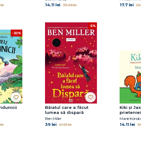
14.11 lei
17.7 lei
lei
30.66 lei
26.
-5%
-30%
ndunicii
Băiatul care a făcut
Kiki și Ja
lumea să dispară
prieteniei
schimba 
Ben Miller
Marie Kondo
39 lei
14.11 lei
lei
41.23 lei
30