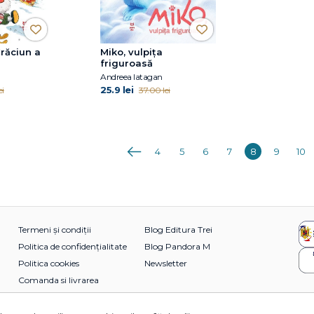
răciun a
Miko, vulpița
friguroasă
Andreea Iatagan
25.9 lei
ei
37.00 lei
Anterioara
4
5
6
7
8
9
10
Termeni și condiții
Blog Editura Trei
Politica de confidențialitate
Blog Pandora M
Politica cookies
Newsletter
Comanda si livrarea