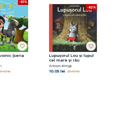
-61%
-62%
voinic (seria
Lupușorul Lou și lupul
cel mare și rău
n
Antoon Krings
10.05 lei
6.43 lei
26.43 lei