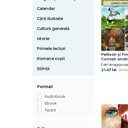
Calendar
Cărți ilustrate
Cultură generală
Istorie
Primele lecturi
Pettson și Fi
Romane copii
Cunoști anot
Edel Verlagsgrup
Știință
21.47 lei
30.66 
Format
Audiobook
Ebook
Tiparit