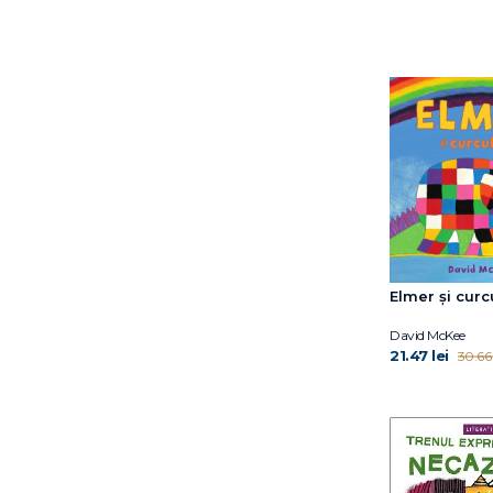
David Sundin
Dawn Huebner
Debi Gliori
Deborah Hopkinson
Dina Anastasio
Dirk Gieselmann
Dorothy Hoobler
Doug Salati
Dr. Claire A.B. Freeland
Dr. Jacqueline B. Toner
Dr. Shefali Tsabary
Elmer și cur
Dr. Simona Tivadar
Dr.Edith Eva Eger
David McKee
21.47 lei
30.66 
Dylan Thuras
Edel Verlagsgruppe
Edwina Wyatt
Elena Diana Nedelcu
Elena Ferrante
Emma Karinsdotter