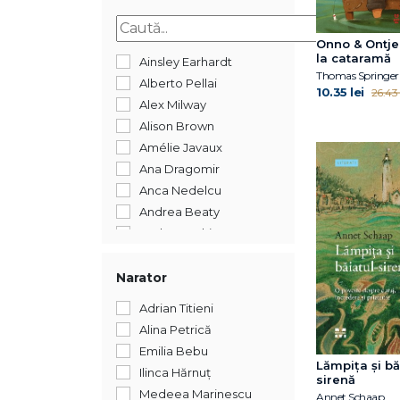
2015
Onno & Ontje.
la cataramă
Ainsley Earhardt
Thomas Springer
Alberto Pellai
10.35 lei
26.43 
Alex Milway
Alison Brown
Amélie Javaux
Ana Dragomir
Anca Nedelcu
Andrea Beaty
Andreea Chiru-Maga
Andreea Iatagan
Andreea Lițescu
Narator
Anika Aldamuy Denise
Adrian Titieni
Ann Whitford Paul
Alina Petrică
Annet Schaap
Emilia Bebu
Annick Masson
Lămpița și bă
Ilinca Hărnuț
sirenă
Antoon Krings
Medeea Marinescu
Annet Schaap