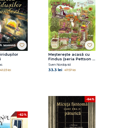
iridușilor
Meșterește acasă cu
i
Findus (seria Pettson și
Findus)
as
Sven Nordqvist
33.3 lei
41.23 lei
47.57 lei
-64%
-62%