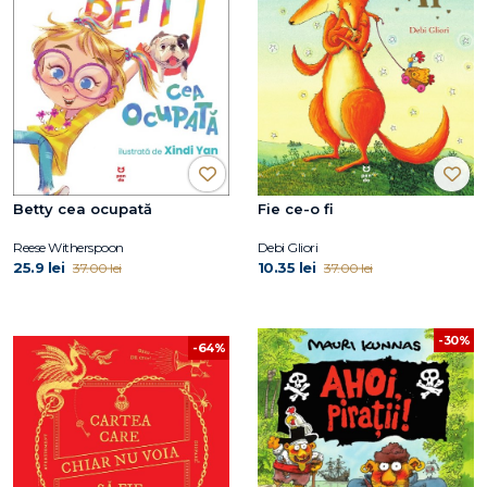
Betty cea ocupată
Fie ce-o fi
Reese Witherspoon
Debi Gliori
25.9 lei
10.35 lei
37.00 lei
37.00 lei
-30%
-64%