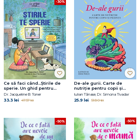
-30%
Ce să faci când...Știrile de
De-ale gurii. Carte de
sperie. Un ghid pentru
nutriție pentru copii și
copiii care vor să înțeleagă
părinți
Dr. Jacqueline B. Toner
Iulian Tănase, Dr. Simona Tivadar
evenimentele recente
33.3 lei
25.9 lei
47.57 lei
51.80 lei
-50%
-50%