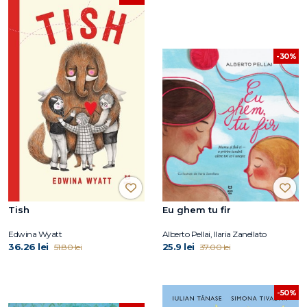
-30%
Tish
Eu ghem tu fir
Edwina Wyatt
Alberto Pellai, Ilaria Zanellato
36.26 lei
25.9 lei
51.80 lei
37.00 lei
-50%