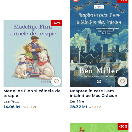
-62%
Madeline Finn și câinele de
Noaptea în care l-am
terapie
întâlnit pe Moș Crăciun
Lisa Papp
Ben Miller
14.06 lei
28.32 lei
37.00 lei
47.20 lei
-30%