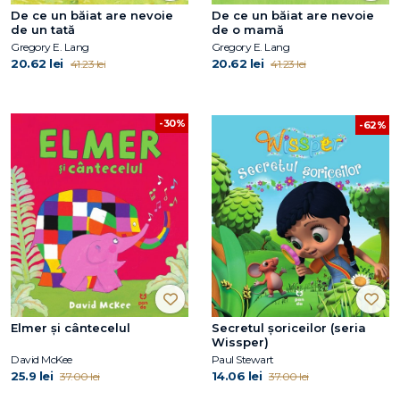
De ce un băiat are nevoie
De ce un băiat are nevoie
de un tată
de o mamă
Gregory E. Lang
Gregory E. Lang
20.62 lei
20.62 lei
41.23 lei
41.23 lei
-30%
-62%
Elmer și cântecelul
Secretul șoriceilor (seria
Wissper)
David McKee
Paul Stewart
25.9 lei
14.06 lei
37.00 lei
37.00 lei