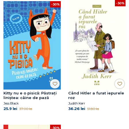
-30%
-30%
Kitty nu e o pisică: Păstrați
Când Hitler a furat iepurele
liniștea: câine de pază
roz
Jess Black
Judith Kerr
25.9 lei
36.26 lei
37.00 lei
51.80 lei
-30%