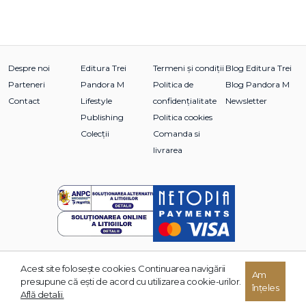
Despre noi
Editura Trei
Termeni și condiții
Blog Editura Trei
Parteneri
Pandora M
Politica de
Blog Pandora M
Contact
Lifestyle
confidențialitate
Newsletter
Publishing
Politica cookies
Colecții
Comanda si
livrarea
Acest site foloseşte cookies. Continuarea navigării
Am
© 2026 Grupul Editorial TREI. Toate drepturile rezervate.
presupune că eşti de acord cu utilizarea cookie-urilor.
înțeles
Dezvoltat de:
Află detalii.