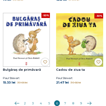
-50%
-30%
Bulgăraș de primăvară
Cadou de ziua ta
Paul Stewart
Paul Stewart
15.33 lei
21.47 lei
30.66 lei
30.66 lei
Anterioara
Următoarea
2
3
4
5
6
7
8
9