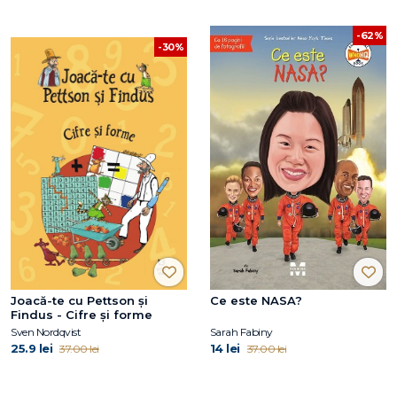
-62%
-30%
Joacă-te cu Pettson și
Ce este NASA?
Findus - Cifre și forme
Sven Nordqvist
Sarah Fabiny
25.9 lei
14 lei
37.00 lei
37.00 lei