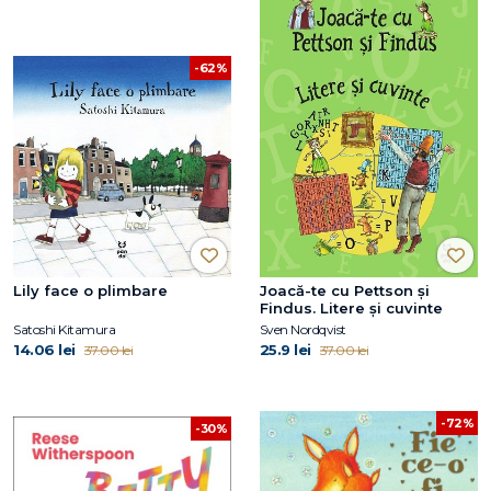
-62%
Lily face o plimbare
Joacă-te cu Pettson și
Findus. Litere și cuvinte
Satoshi Kitamura
Sven Nordqvist
14.06 lei
25.9 lei
37.00 lei
37.00 lei
-72%
-30%