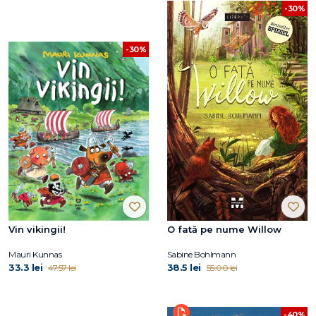
-30%
-30%
Vin vikingii!
O fată pe nume Willow
Mauri Kunnas
Sabine Bohlmann
33.3 lei
38.5 lei
47.57 lei
55.00 lei
-40%