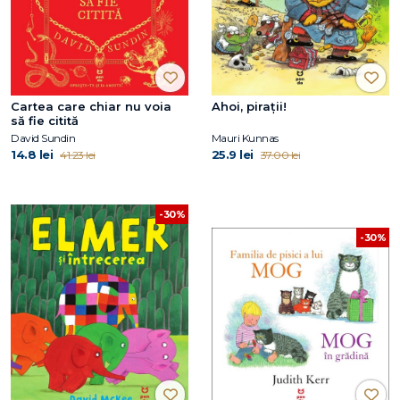
Cartea care chiar nu voia
Ahoi, pirații!
să fie citită
David Sundin
Mauri Kunnas
14.8 lei
25.9 lei
41.23 lei
37.00 lei
-30%
-30%