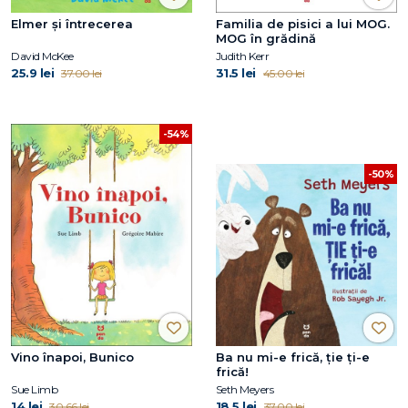
Elmer și întrecerea
Familia de pisici a lui MOG.
MOG în grădină
David McKee
Judith Kerr
25.9 lei
31.5 lei
37.00 lei
45.00 lei
-54%
-50%
Vino înapoi, Bunico
Ba nu mi-e frică, ţie ţi-e
frică!
Sue Limb
Seth Meyers
14 lei
18.5 lei
30.66 lei
37.00 lei