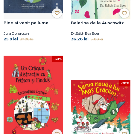
Bine ai venit pe lume
Balerina de la Auschwitz
Julia Donaldson
Dr.Edith Eva Eger
25.9 lei
36.26 lei
37.00 lei
51.80 lei
-30%
-30%