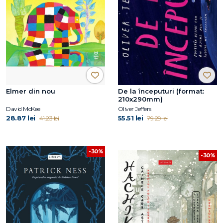
Elmer din nou
De la începuturi (format:
210x290mm)
David McKee
Oliver Jeffers
28.87 lei
55.51 lei
41.23 lei
79.29 lei
-30%
-30%