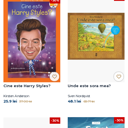
-30%
Cine este Harry Styles?
Unde este sora mea?
Kirsten Anderson
Sven Nordqvist
25.9 lei
48.1 lei
37.00 lei
68.71 lei
-30%
-30%