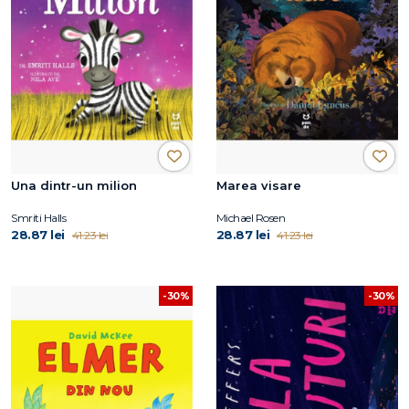
Una dintr-un milion
Marea visare
Smriti Halls
Michael Rosen
28.87 lei
28.87 lei
41.23 lei
41.23 lei
-30%
-30%