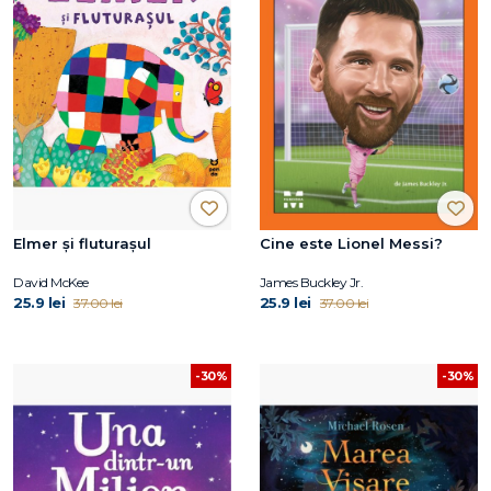
Elmer și fluturașul
Cine este Lionel Messi?
David McKee
James Buckley Jr.
25.9 lei
25.9 lei
37.00 lei
37.00 lei
-30%
-30%