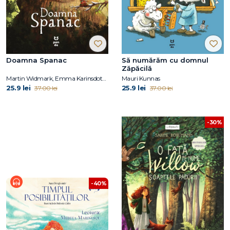
Doamna Spanac
Să numărăm cu domnul
Zăpăcilă
Martin Widmark, Emma Karinsdotter
Mauri Kunnas
25.9 lei
25.9 lei
37.00 lei
37.00 lei
-30%
-40%