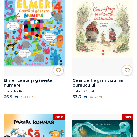
Elmer caută și găsește
Ceai de fragi în vizuina
numere
bursucului
David McKee
Eulàlia Canal
25.9 lei
33.3 lei
37.00 lei
47.57 lei
-30%
-30%