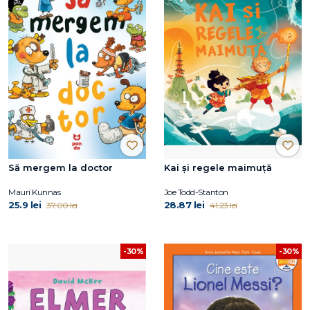
Să mergem la doctor
Kai și regele maimuță
Mauri Kunnas
Joe Todd-Stanton
25.9 lei
28.87 lei
37.00 lei
41.23 lei
-30%
-30%