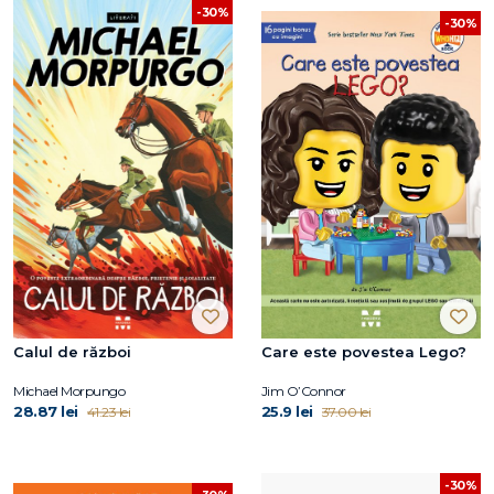
-30%
-30%
Calul de război
Care este povestea Lego?
Michael Morpungo
Jim O’Connor
28.87 lei
25.9 lei
41.23 lei
37.00 lei
-30%