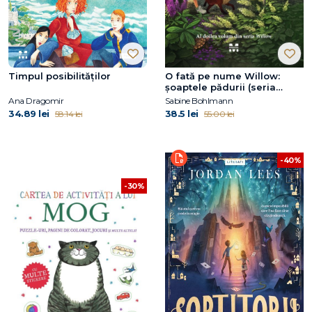
Timpul posibilităților
O fată pe nume Willow:
şoaptele pădurii (seria
Willow, vol. 2)
Ana Dragomir
Sabine Bohlmann
34.89 lei
38.5 lei
58.14 lei
55.00 lei
-40%
-30%