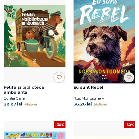
Fetița și biblioteca
Eu sunt Rebel
ambulantă
Eulàlia Canal
Ross Montgomery
28.87 lei
36.26 lei
41.23 lei
51.80 lei
-30%
-30%