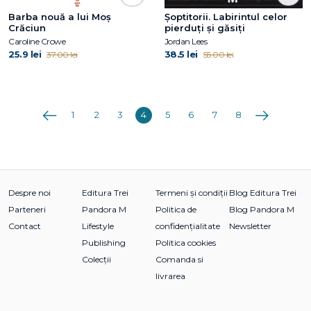
Barba nouă a lui Moș
Șoptitorii. Labirintul celor
Crăciun
pierduți și găsiți
Caroline Crowe
Jordan Lees
25.9 lei
38.5 lei
37.00 lei
55.00 lei
Anterioara
Următoarea
1
2
3
4
5
6
7
8
Despre noi
Editura Trei
Termeni și condiții
Blog Editura Trei
Parteneri
Pandora M
Politica de
Blog Pandora M
Contact
Lifestyle
confidențialitate
Newsletter
Publishing
Politica cookies
Colecții
Comanda si
livrarea