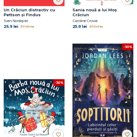
Un Crăciun distractiv cu
Sania nouă a lui Moș
Pettson și Findus
Crăciun
Sven Nordqvist
Caroline Crowe
25.9 lei
25.9 lei
37.00 lei
37.00 lei
-30%
-30%