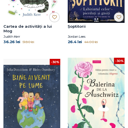
Cartea de activități a lui
Șoptitorii
Mog
Judith Kerr
Jordan Lees
36.26 lei
26.4 lei
51.80 lei
44.00 lei
-30%
-30%