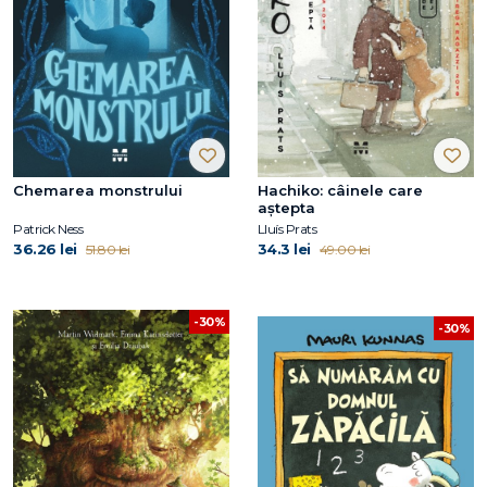
Chemarea monstrului
Hachiko: câinele care
aştepta
Patrick Ness
Lluís Prats
36.26 lei
34.3 lei
51.80 lei
49.00 lei
-30%
-30%