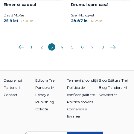
Elmer și cadoul
Drumul spre casă
David McKee
Sven Nordqvist
25.9 lei
28.87 lei
37.00 lei
41.23 lei
Anterioara
Următoarea
1
2
3
4
5
6
7
8
Despre noi
Editura Trei
Termeni și condiții
Blog Editura Trei
Parteneri
Pandora M
Politica de
Blog Pandora M
Contact
Lifestyle
confidențialitate
Newsletter
Publishing
Politica cookies
Colecții
Comanda si
livrarea