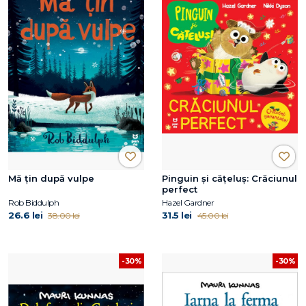
Mă țin după vulpe
Pinguin și cățeluș: Crăciunul
perfect
Rob Biddulph
Hazel Gardner
26.6 lei
31.5 lei
38.00 lei
45.00 lei
-30%
-30%