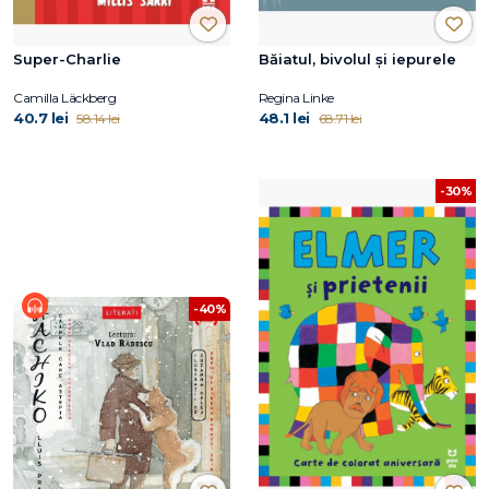
Super-Charlie
Băiatul, bivolul și iepurele
Camilla Läckberg
Regina Linke
40.7 lei
48.1 lei
58.14 lei
68.71 lei
-30%
-40%