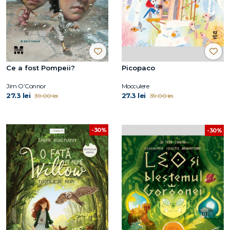
Ce a fost Pompeii?
Picopaco
Jim O’Connor
Mocculere
27.3 lei
27.3 lei
39.00 lei
39.00 lei
-30%
-30%