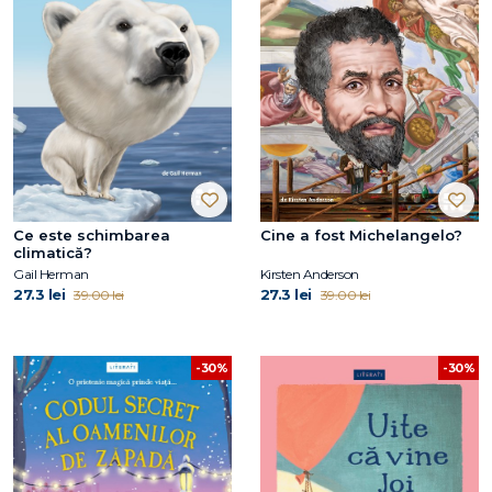
Ce este schimbarea
Cine a fost Michelangelo?
climatică?
Gail Herman
Kirsten Anderson
27.3 lei
27.3 lei
39.00 lei
39.00 lei
-30%
-30%