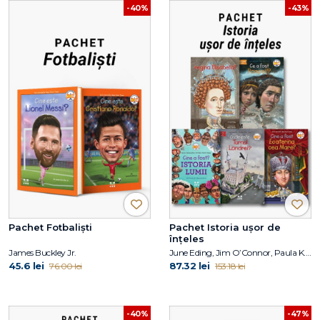
-40%
-43%
Pachet Fotbaliști
Pachet Istoria ușor de
înțeles
James Buckley Jr.
June Eding, Jim O’Connor, Paula K. Manzanero, Janet B. Pascal, Pam Pollack, Meg Belviso
45.6 lei
87.32 lei
76.00 lei
153.18 lei
-40%
-47%