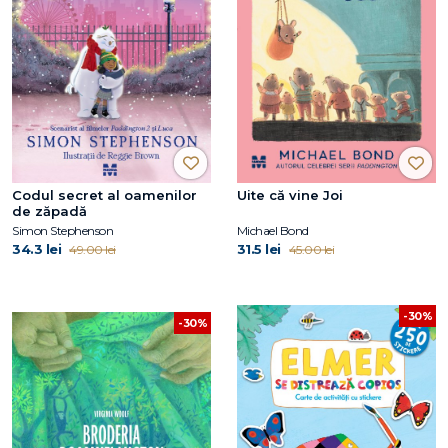
Codul secret al oamenilor
Uite că vine Joi
de zăpadă
Simon Stephenson
Michael Bond
34.3 lei
31.5 lei
49.00 lei
45.00 lei
-30%
-30%