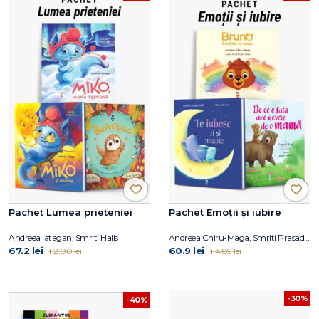
Pachet Lumea prieteniei
Pachet Emoții și iubire
Andreea Iatagan, Smriti Halls
Andreea Chiru-Maga, Smriti Prasadam-Halls, Alison Brown, Gregory E. Lang
67.2 lei
60.9 lei
112.00 lei
114.89 lei
-30%
-40%