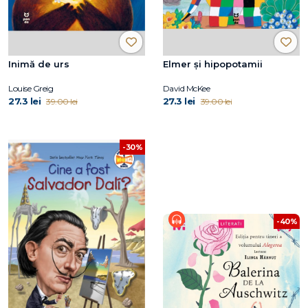
Inimă de urs
Elmer și hipopotamii
Louise Greig
David McKee
27.3 lei
27.3 lei
39.00 lei
39.00 lei
-30%
-40%