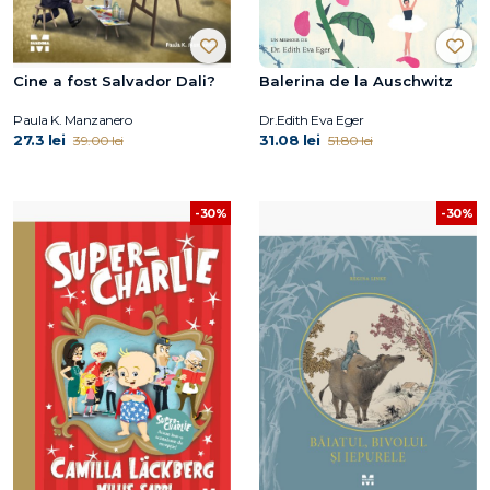
Cine a fost Salvador Dali?
Balerina de la Auschwitz
Paula K. Manzanero
Dr.Edith Eva Eger
27.3 lei
31.08 lei
39.00 lei
51.80 lei
-30%
-30%