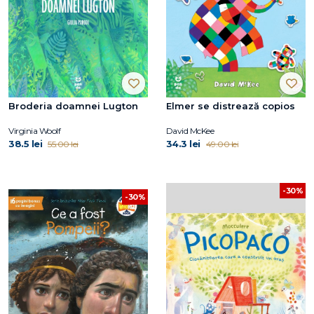
Broderia doamnei Lugton
Elmer se distrează copios
Virginia Woolf
David McKee
38.5 lei
34.3 lei
55.00 lei
49.00 lei
-30%
-30%