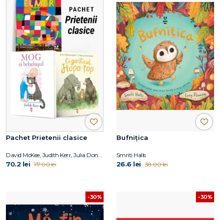
Pachet Prietenii clasice
Bufnițica
David McKee, Judith Kerr, Julia Donaldson
Smriti Halls
70.2 lei
26.6 lei
117.00 lei
38.00 lei
-30%
-30%