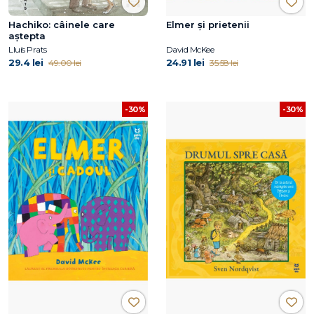
Hachiko: câinele care
Elmer și prietenii
aştepta
Lluís Prats
David McKee
29.4 lei
24.91 lei
49.00 lei
35.58 lei
-30%
-30%