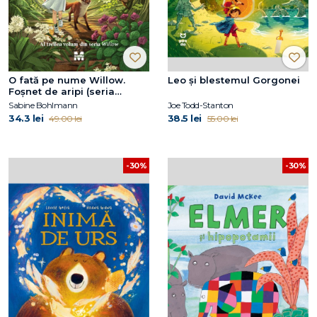
O fată pe nume Willow.
Leo și blestemul Gorgonei
Foșnet de aripi (seria
Willow, vol.3)
Sabine Bohlmann
Joe Todd-Stanton
34.3 lei
38.5 lei
49.00 lei
55.00 lei
-30%
-30%