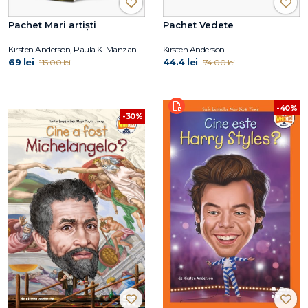
Pachet Mari artiști
Pachet Vedete
Kirsten Anderson, Paula K. Manzanero, Yona Zeldis McDonough, Carrie Robbins
Kirsten Anderson
69 lei
44.4 lei
115.00 lei
74.00 lei
-40%
-30%