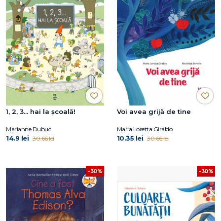
1, 2, 3... hai la școală!
Voi avea grijă de tine
Marianne Dubuc
Maria Loretta Giraldo
14.9 lei
10.35 lei
30.66 lei
30.66 lei
-30%
-30%