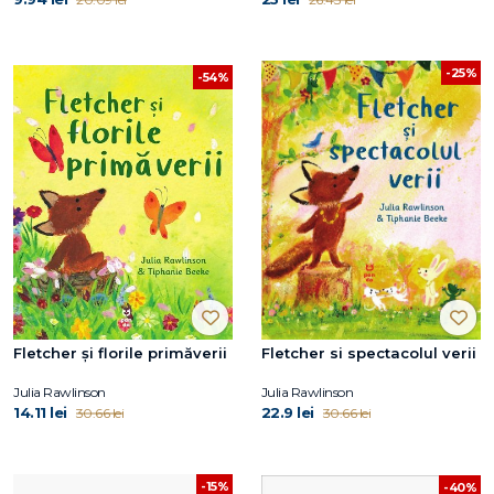
-25%
-54%
Fletcher și florile primăverii
Fletcher si spectacolul verii
Julia Rawlinson
Julia Rawlinson
14.11 lei
22.9 lei
30.66 lei
30.66 lei
-15%
-40%