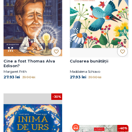
Cine a fost Thomas Alva
Culoarea bunătății
Edison?
Margaret Frith
Maddalena Schiavo
27.93 lei
27.93 lei
39.90 lei
39.90 lei
-30%
-40%