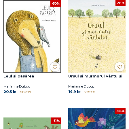
-71%
-50%
Leul și pasărea
Ursul și murmurul vântului
Marianne Dubuc
Marianne Dubuc
20.5 lei
14.9 lei
41.23 lei
51.80 lei
-66%
-51%