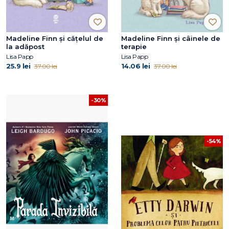
Madeline Finn și cățelul de
Madeline Finn și câinele de
la adăpost
terapie
Lisa Papp
Lisa Papp
25.9 lei
14.06 lei
37.00 lei
37.00 lei
-30%
-54%