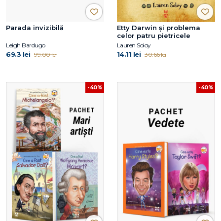
Parada invizibilă
Etty Darwin și problema
celor patru pietricele
Leigh Bardugo
Lauren Soloy
69.3 lei
14.11 lei
99.00 lei
30.66 lei
-40%
-40%