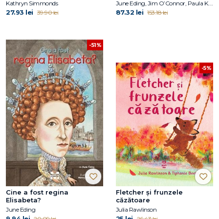
Kathryn Simmonds
June Eding, Jim O’Connor, Paula K. Manzanero, Janet B. Pascal, Pam Pollack, Meg Belviso
27.93 lei
87.32 lei
39.90 lei
153.18 lei
-51%
-5%
Cine a fost regina
Fletcher și frunzele
Elisabeta?
căzătoare
June Eding
Julia Rawlinson
9.94 lei
25 lei
20.09 lei
26.43 lei