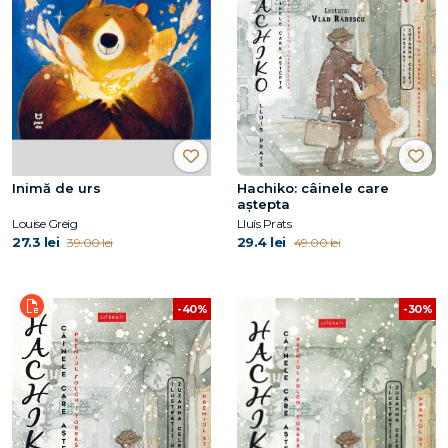
Inimă de urs
Hachiko: câinele care
aştepta
Louise Greig
Lluís Prats
27.3 lei
29.4 lei
39.00 lei
49.00 lei
-30%
-40%