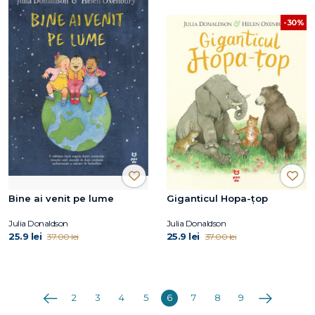
-30%
Bine ai venit pe lume
Giganticul Hopa-țop
Julia Donaldson
Julia Donaldson
25.9 lei
25.9 lei
37.00 lei
37.00 lei
Anterioara
Următoarea
2
3
4
5
6
7
8
9