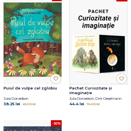
Puiul de vulpe cel zglobiu
Pachet Curiozitate și
imaginație
Julia Donaldson
Julia Donaldson, Dirk Gieselmann
38.25 lei
44.4 lei
45.00 lei
74.00 lei
-30%