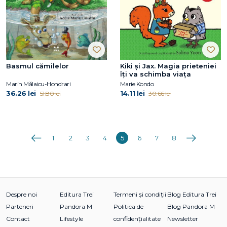
Basmul cămilelor
Kiki și Jax. Magia prieteniei
îți va schimba viața
Marin Mălaicu-Hondrari
Marie Kondo
36.26 lei
14.11 lei
51.80 lei
30.66 lei
Anterioara
Următoarea
1
2
3
4
5
6
7
8
Despre noi
Editura Trei
Termeni și condiții
Blog Editura Trei
Parteneri
Pandora M
Politica de
Blog Pandora M
Contact
Lifestyle
confidențialitate
Newsletter