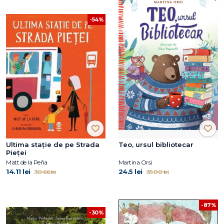
-54%
Ultima stație de pe Strada
Teo, ursul bibliotecar
Pieței
Matt de la Peña
Martina Orsi
14.11 lei
24.5 lei
30.66 lei
35.00 lei
-87%
-30%