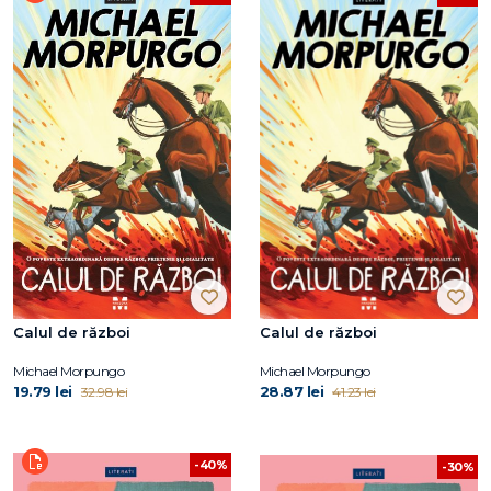
Calul de război
Calul de război
Michael Morpungo
Michael Morpungo
19.79 lei
28.87 lei
32.98 lei
41.23 lei
-40%
-30%