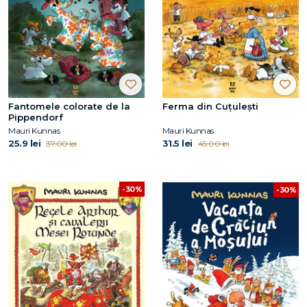
Fantomele colorate de la
Ferma din Cuțulești
Pippendorf
Mauri Kunnas
Mauri Kunnas
25.9 lei
31.5 lei
37.00 lei
45.00 lei
-30%
-30%