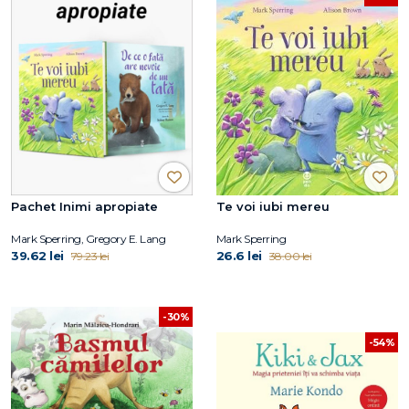
Pachet Inimi apropiate
Te voi iubi mereu
Mark Sperring, Gregory E. Lang
Mark Sperring
39.62 lei
26.6 lei
79.23 lei
38.00 lei
-30%
-54%