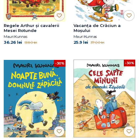
Regele Arthur și cavalerii
Vacanța de Crăciun a
Mesei Rotunde
Moșului
Mauri Kunnas
Mauri Kunnas
36.26 lei
25.9 lei
51.80 lei
37.00 lei
-30%
-30%