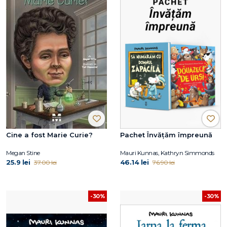
Cine a fost Marie Curie?
Pachet Învățăm împreună
Megan Stine
Mauri Kunnas, Kathryn Simmonds
25.9 lei
46.14 lei
37.00 lei
76.90 lei
-30%
-30%