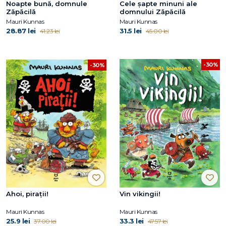
Noapte bună, domnule
Cele şapte minuni ale
Zăpăcilă
domnului Zăpăcilă
Mauri Kunnas
Mauri Kunnas
28.87 lei
31.5 lei
41.23 lei
45.00 lei
-30%
-30%
Ahoi, pirații!
Vin vikingii!
Mauri Kunnas
Mauri Kunnas
25.9 lei
33.3 lei
37.00 lei
47.57 lei