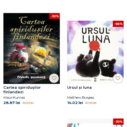
-30%
-66%
Cartea spiridușilor
Ursul și luna
finlandezi
Mauri Kunnas
Matthew Burgess
28.87 lei
14.02 lei
41.23 lei
41.23 lei
-30%