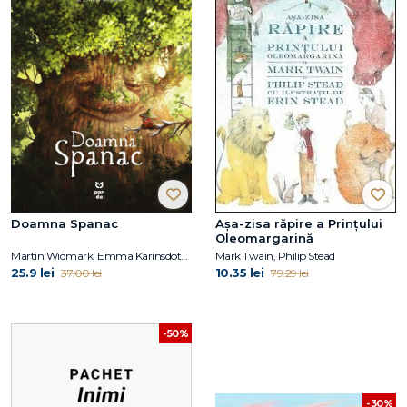
Doamna Spanac
Așa-zisa răpire a Prințului
Oleomargarină
Martin Widmark, Emma Karinsdotter
Mark Twain, Philip Stead
25.9 lei
10.35 lei
37.00 lei
79.29 lei
-50%
-30%