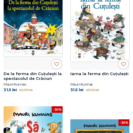
De la ferma din Cuțulești la
Iarna la ferma din Cuțulești
spectacolul de Crăciun
Mauri Kunnas
Mauri Kunnas
31.5 lei
31.5 lei
45.00 lei
45.00 lei
-30%
-30%