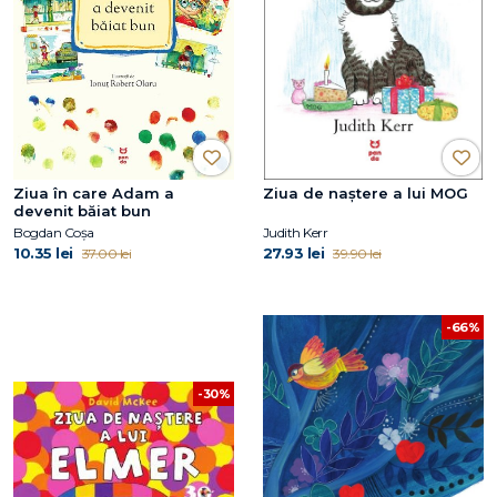
Ziua în care Adam a
Ziua de naștere a lui MOG
devenit băiat bun
Bogdan Coșa
Judith Kerr
10.35 lei
27.93 lei
37.00 lei
39.90 lei
-66%
-30%