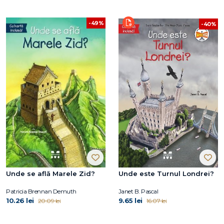
-49%
-40%
Unde se află Marele Zid?
Unde este Turnul Londrei?
Patricia Brennan Demuth
Janet B. Pascal
10.26 lei
9.65 lei
20.09 lei
16.07 lei