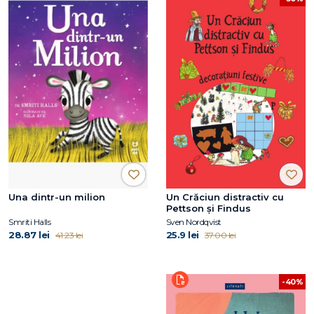
Una dintr-un milion
Un Crăciun distractiv cu
Pettson și Findus
Smriti Halls
Sven Nordqvist
28.87 lei
25.9 lei
41.23 lei
37.00 lei
-40%