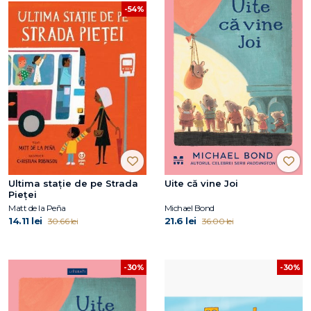
-54%
Ultima stație de pe Strada
Uite că vine Joi
Pieței
Matt de la Peña
Michael Bond
14.11 lei
21.6 lei
30.66 lei
36.00 lei
-30%
-30%