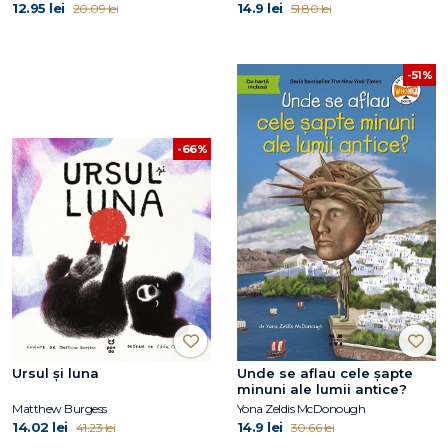
12.95 lei
14.9 lei
20.09 lei
51.80 lei
-51%
-66%
Ursul și luna
Unde se aflau cele șapte
minuni ale lumii antice?
Matthew Burgess
Yona Zeldis McDonough
14.02 lei
14.9 lei
41.23 lei
30.66 lei