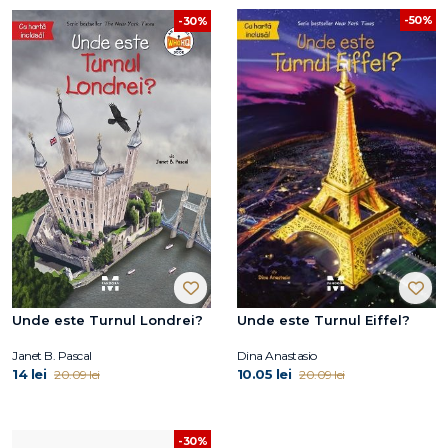
-50%
-30%
Unde este Turnul Londrei?
Unde este Turnul Eiffel?
Janet B. Pascal
Dina Anastasio
14 lei
10.05 lei
20.09 lei
20.09 lei
-30%