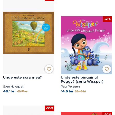
-45%
Unde este sora mea?
Unde este pinguinul
Peggy? (seria Wissper)
Sven Nordqvist
Paul Petersen
48.1 lei
14.6 lei
68.71 lei
26.43 lei
-30%
-30%