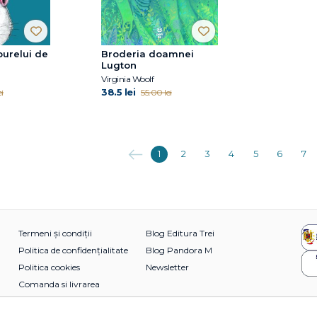
purelui de
Broderia doamnei
Lugton
Virginia Woolf
38.5 lei
i
55.00 lei
Anterioara
1
2
3
4
5
6
7
Termeni și condiții
Blog Editura Trei
Politica de confidențialitate
Blog Pandora M
Politica cookies
Newsletter
Comanda si livrarea