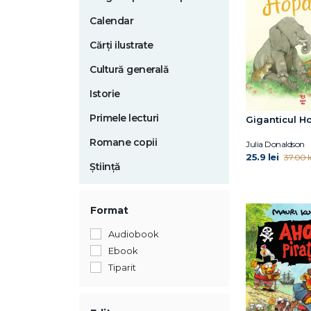
Calendar
Cărți ilustrate
Cultură generală
Istorie
Primele lecturi
Giganticul H
Romane copii
Julia Donaldson
25.9 lei
37.00 l
Știință
Format
Audiobook
Ebook
Tiparit