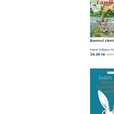
Emma de Woot
Eoin Colfer
Eulàlia Canal
Francesca Sanna
Gabriella Ballin
Gail Herman
Basmul cămil
Grasse Tyson Neil de
Gregory E. Lang
Marin Mălaicu-Ho
36.26 lei
Gregory Mone
51.80 
Harry Horse
Hazel Gardner
Helen Oxenbury
Hyde Catherine Ryan
Ilaria Zanellato
Iulian Tănase
Jacqueline B. Toner
James Buckley Jr.
Janet B. Pascal