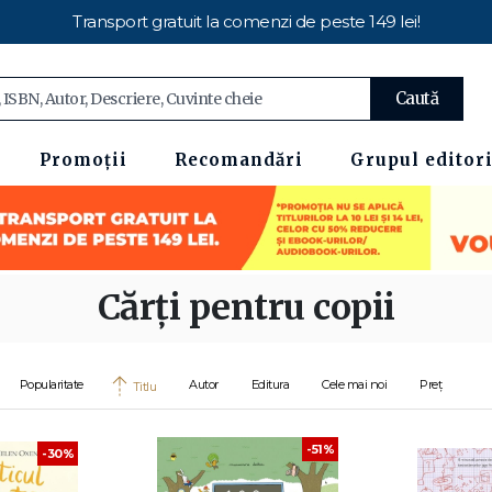
Transport gratuit la comenzi de peste 149 lei!
Caută
Promoții
Recomandări
Grupul editori
Cărți pentru copii
Popularitate
Autor
Editura
Cele mai noi
Preț
Titlu
-51%
-30%