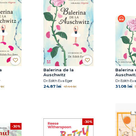
a
Balerina de la
Balerina 
Auschwitz
Auschwit
r
Dr.Edith Eva Eger
Dr.Edith Eva
24.87 lei
31.08 lei
lei
41.44 lei
5
-30%
-30%