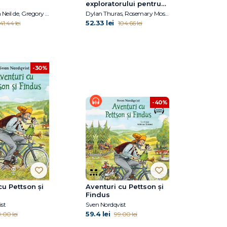
exploratorului pentru
cei mai aventuroși
Grasse Tyson Neil de, Gregory Mone
Dylan Thuras, Rosemary Mosco
copii din lume
52.33 lei
41.44 lei
104.66 lei
-30%
-40%
cu Pettson și
Aventuri cu Pettson și
Findus
st
Sven Nordqvist
59.4 lei
.00 lei
99.00 lei