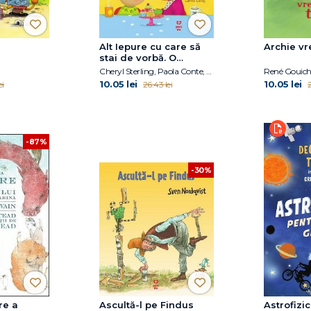
Alt Iepure cu care să
Archie vre
stai de vorbă. O
poveste despre
Cheryl Sterling, Paola Conte, Larissa Labay
René Gouic
psihoterapie
10.05 lei
10.05 lei
ei
26.43 lei
2
-87%
-30%
re a
Ascultă-l pe Findus
Astrofizi