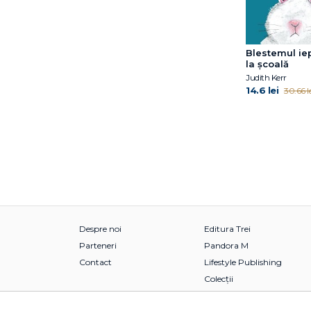
Janet McDonnell
Jess Black
Jess M. Brallier
Blestemul ie
Jill Twiss
la școală
Jim Gigliotti
Judith Kerr
Jim O’Connor
14.6 lei
30.66 le
Jimmy Fallon
Jo Nesbo
Joan Holub
Joanna Gaines
Joe Todd-Stanton
John O’Brien
John Updike
Jordan Lees
Despre noi
Editura Trei
Judith Kerr
Parteneri
Pandora M
Jujja Wieslander
Contact
Lifestyle Publishing
Julia Donaldson
Colecții
Julia Rawlinson
June Eding