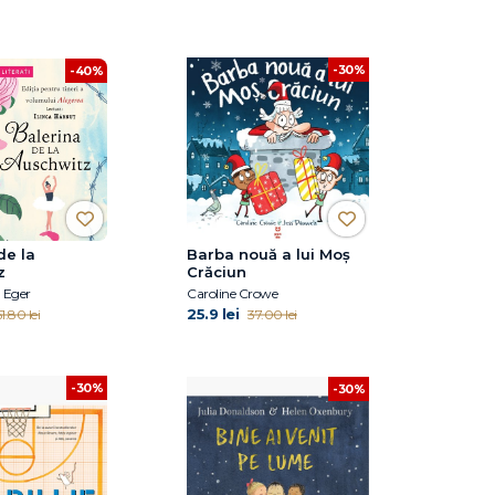
-30%
-40%
de la
Barba nouă a lui Moș
z
Crăciun
 Eger
Caroline Crowe
25.9 lei
1.80 lei
37.00 lei
-30%
-30%