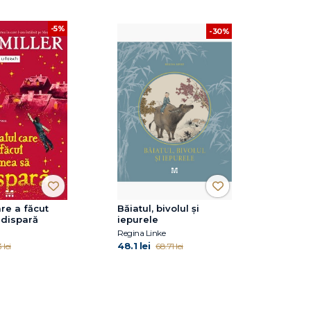
-5%
-30%
are a făcut
Băiatul, bivolul și
 dispară
iepurele
Regina Linke
48.1 lei
 lei
68.71 lei