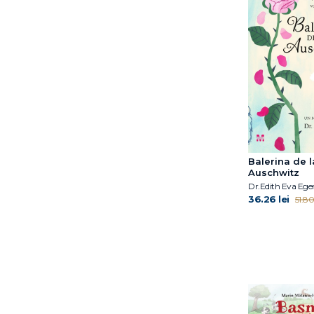
David Sundin
Dawn Huebner
Debi Gliori
Deborah Hopkinson
Dina Anastasio
Dirk Gieselmann
Dorothy Hoobler
Doug Salati
Dr. Claire A.B. Freeland
Dr. Jacqueline B. Toner
Balerina de l
Auschwitz
Dr. Shefali Tsabary
Dr.Edith Eva Ege
Dr. Simona Tivadar
36.26 lei
51.80 
Dr.Edith Eva Eger
Dylan Thuras
Edel Verlagsgruppe
Edwina Wyatt
Elena Diana Nedelcu
Elena Ferrante
Emma Karinsdotter