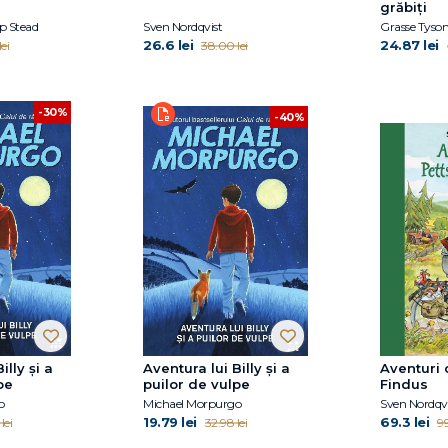
grăbiți
nă
p Stead
Sven Nordqvist
26.6 lei
24.87 lei
ei
38.00 lei
-30%
-40%
illy și a
Aventura lui Billy și a
Aventuri 
pe
puilor de vulpe
Findus
o
Michael Morpurgo
Sven Nordqvi
19.79 lei
69.3 lei
lei
32.98 lei
99