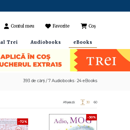
Contul meu
Favorite
Coș
al Trei
Audiobooks
eBooks
393 de cărți / 7 Audiobooks · 24 eBooks
Afișează:
30
60
-30%
-72%