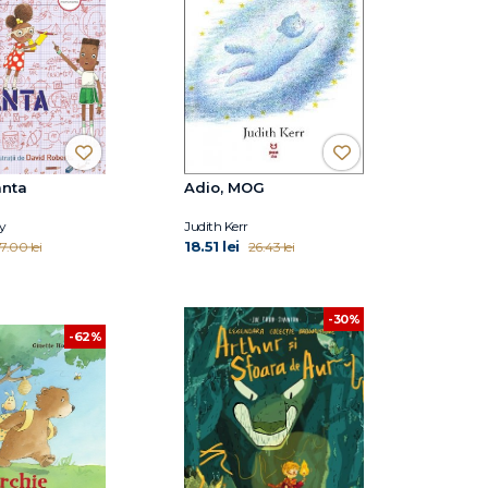
anta
Adio, MOG
y
Judith Kerr
18.51 lei
7.00 lei
26.43 lei
-30%
-62%