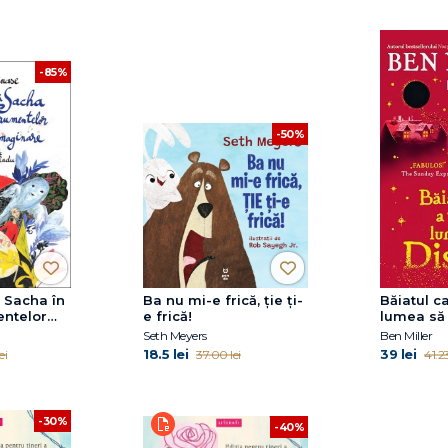
-85%
-50%
i Sacha în
Ba nu mi-e frică, ţie ţi-
Băiatul c
entelor
e frică!
lumea să
ginare
Seth Meyers
Ben Miller
18.5 lei
39 lei
ei
37.00 lei
41.23
-30%
-40%