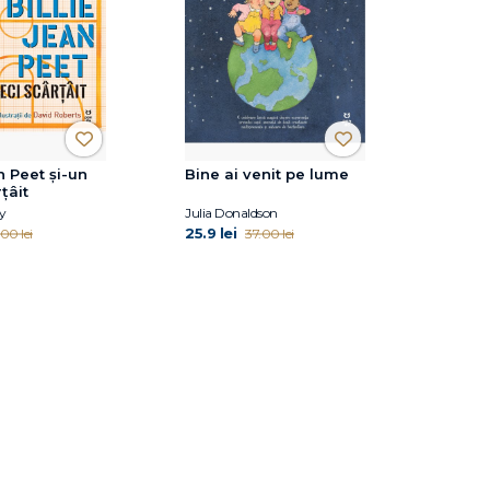
n Peet și-un
Bine ai venit pe lume
țâit
y
Julia Donaldson
25.9 lei
00 lei
37.00 lei