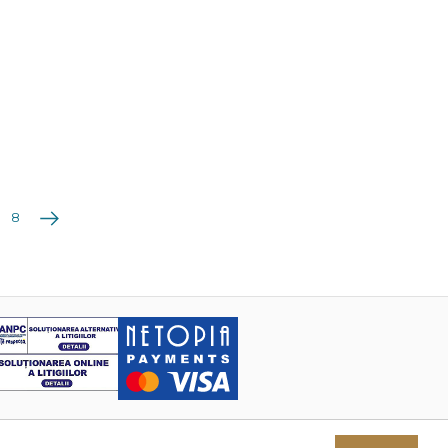
Următoarea
8