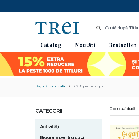
Catalog
Noutăți
Bestseller
Pagină principală
Cărți pentru copii
Ordonează după:
CATEGORII
Activități
Biografii pentru copii