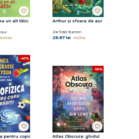
a un alt tătic
Arthur și sfoara de aur
houx
Joe Todd-Stanton
28.87 lei
6.43 lei
41.23 lei
-40%
-50%
ca pentru copii
Atlas Obscura: ghidul