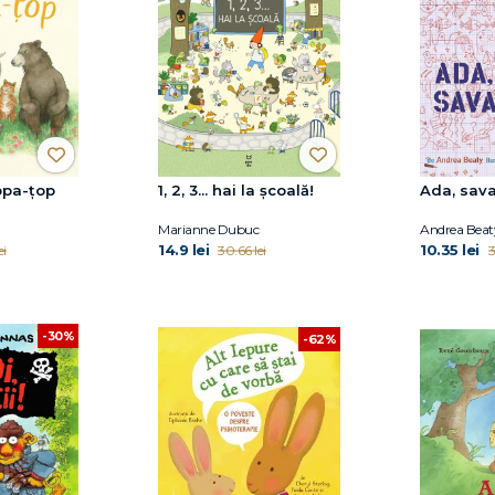
opa-țop
1, 2, 3... hai la școală!
Ada, sav
Marianne Dubuc
Andrea Beat
14.9 lei
10.35 lei
ei
30.66 lei
3
-30%
-62%