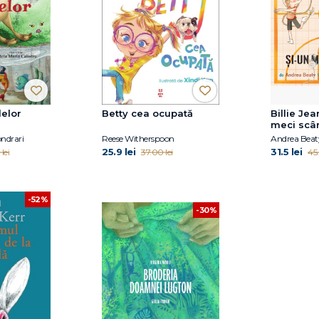
elor
Betty cea ocupată
Billie Jea
meci scâr
ndrari
Reese Witherspoon
Andrea Beat
25.9 lei
31.5 lei
lei
37.00 lei
45.
-52%
-30%