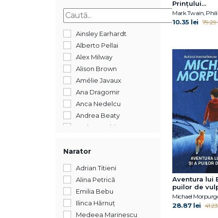
Prințului
2015
Oleomargari
Mark Twain, Phili
10.35 lei
79.29 l
Ainsley Earhardt
Alberto Pellai
Alex Milway
Alison Brown
Amélie Javaux
Ana Dragomir
Anca Nedelcu
Andrea Beaty
Andreea Chiru-Maga
Andreea Iatagan
Andreea Lițescu
Narator
Anika Aldamuy Denise
Adrian Titieni
Ann Whitford Paul
Aventura lui B
Alina Petrică
Annet Schaap
puilor de vul
Emilia Bebu
Michael Morpurg
Annick Masson
Ilinca Hărnuț
28.87 lei
41.23 
Antoon Krings
Medeea Marinescu