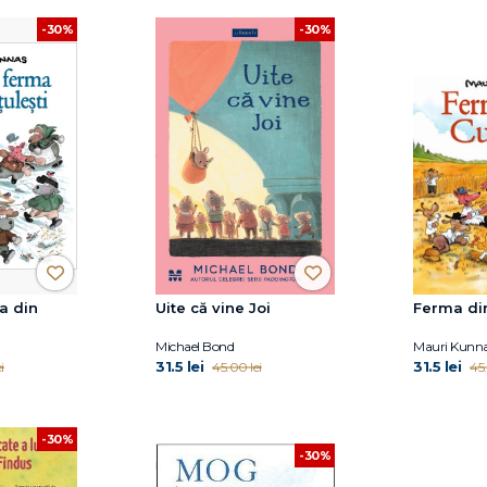
-30%
-30%
a din
Uite că vine Joi
Ferma din
Michael Bond
Mauri Kunn
31.5 lei
31.5 lei
i
45.00 lei
45.
-30%
-30%