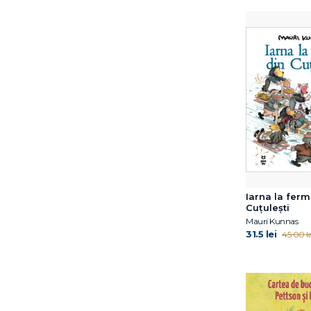
David Sundin
Dawn Huebner
Debi Gliori
Deborah Hopkinson
Dina Anastasio
Dirk Gieselmann
Dorothy Hoobler
Doug Salati
Dr. Claire A.B. Freeland
Dr. Jacqueline B. Toner
Dr. Shefali Tsabary
Dr. Simona Tivadar
Iarna la ferm
Cuțulești
Dr.Edith Eva Eger
Mauri Kunnas
Dylan Thuras
31.5 lei
45.00 le
Edel Verlagsgruppe
Edwina Wyatt
Elena Diana Nedelcu
Elena Ferrante
Emma Karinsdotter