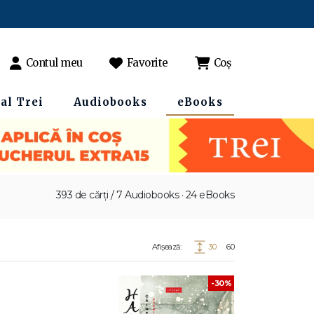
Contul meu
Favorite
Coș
al Trei
Audiobooks
eBooks
393 de cărți / 7 Audiobooks · 24 eBooks
Afișează:
30
60
-30%