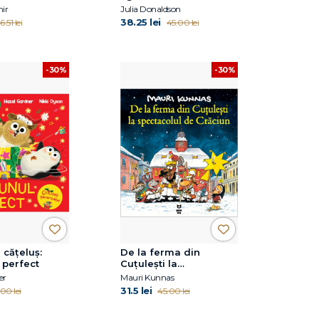
ir
Julia Donaldson
38.25 lei
6.51 lei
45.00 lei
-30%
-30%
 cățeluș:
De la ferma din
 perfect
Cuțulești la
spectacolul de Crăciun
er
Mauri Kunnas
31.5 lei
00 lei
45.00 lei