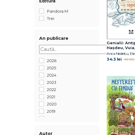
Editura
Pandora M
Trei
An publicare
Genialii: Antip
Hașdeu, Vuia,
Enescu. 1886
din copilăria 
34.3 lei
49.00 l
2026
2025
2024
2023
2022
2021
2020
2019
2018
2017
2016
Autor