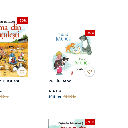
-30%
-30%
 Cuțulești
Puii lui Mog
as
Judith Kerr
31.5 lei
00 lei
45.00 lei
-30%