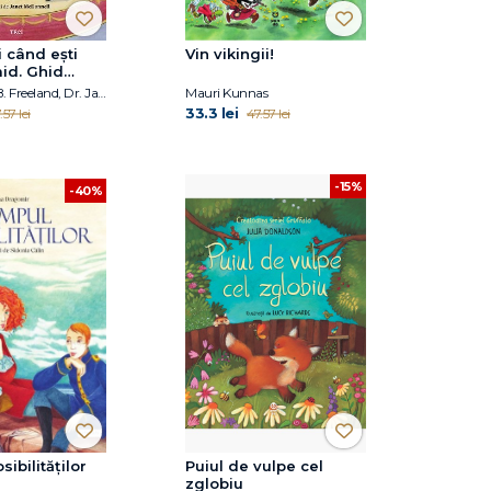
i când ești
Vin vikingii!
mid. Ghid
piii care vor
Dr. Claire A.B. Freeland, Dr. Jacqueline B. Toner
Mauri Kunnas
33.3 lei
.57 lei
47.57 lei
-15%
-40%
ibilităților
Puiul de vulpe cel
zglobiu