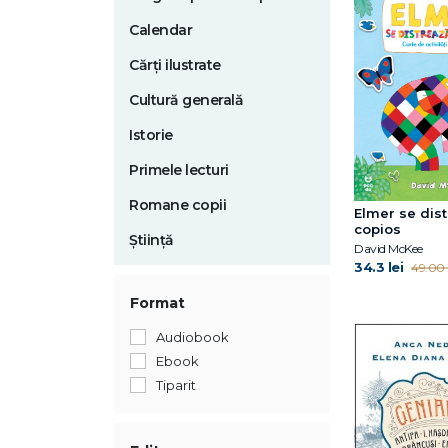
Calendar
Cărți ilustrate
Cultură generală
Istorie
Primele lecturi
Romane copii
Elmer se dis
copios
Știință
David McKee
34.3 lei
49.00 l
Format
Audiobook
Ebook
Tiparit