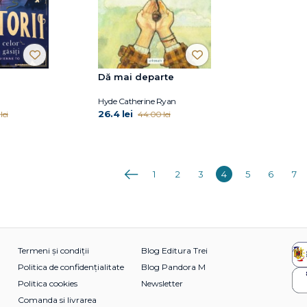
Dă mai departe
Hyde Catherine Ryan
26.4 lei
lei
44.00 lei
Anterioara
1
2
3
4
5
6
7
Termeni și condiții
Blog Editura Trei
Politica de confidențialitate
Blog Pandora M
Politica cookies
Newsletter
Comanda si livrarea