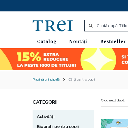
Catalog
Noutăți
Bestseller
Pagină principală
Cărți pentru copii
Ordonează după:
CATEGORII
Activități
Biografii pentru copii