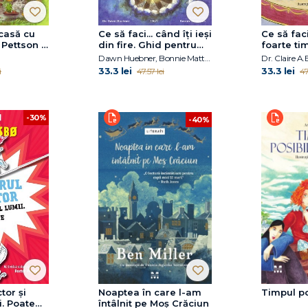
casă cu
Ce să faci... când îţi ieşi
Ce să fac
 Pettson și
din fire. Ghid pentru
foarte ti
copiii care nu-şi pot
pentru co
Dawn Huebner, Bonnie Matthews
stăpâni furia
să scape de anxietatea
33.3 lei
33.3 lei
i
47.57 lei
47
socială
-30%
-40%
tor și
Noaptea în care l-am
Timpul pos
i. Poate
întâlnit pe Moș Crăciun