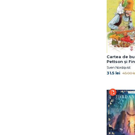
Emma de Woot
Eoin Colfer
Eulàlia Canal
Francesca Sanna
Gabriella Ballin
Gail Herman
Grasse Tyson Neil de
Cartea de buc
Gregory E. Lang
Pettson și Fi
Gregory Mone
Sven Nordqvist
Harry Horse
31.5 lei
45.00 le
Hazel Gardner
Helen Oxenbury
Hyde Catherine Ryan
Ilaria Zanellato
Iulian Tănase
Jacqueline B. Toner
James Buckley Jr.
Janet B. Pascal