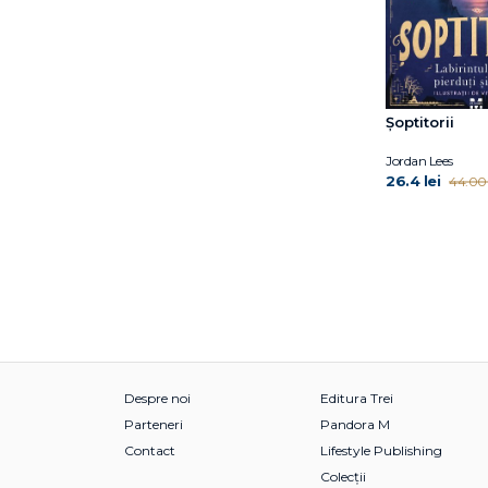
Janet McDonnell
Jess Black
Jess M. Brallier
Jill Twiss
Jim Gigliotti
Șoptitorii
Jim O’Connor
Jordan Lees
Jimmy Fallon
26.4 lei
44.00 
Jo Nesbo
Joan Holub
Joanna Gaines
Joe Todd-Stanton
John O’Brien
John Updike
Jordan Lees
Judith Kerr
Jujja Wieslander
Despre noi
Editura Trei
Julia Donaldson
Parteneri
Pandora M
Julia Rawlinson
Contact
Lifestyle Publishing
June Eding
Colecții