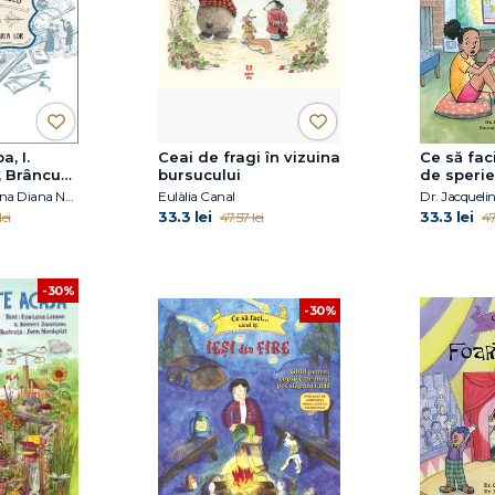
a, I.
Ceai de fragi în vizuina
Ce să faci
 Brâncuși,
bursucului
de sperie
 – Un an
pentru co
Anca Nedelcu, Elena Diana Nedelcu
Eulàlia Canal
Dr. Jacquelin
lor
să înțele
33.3 lei
33.3 lei
ei
47.57 lei
47
evenimen
-30%
-30%