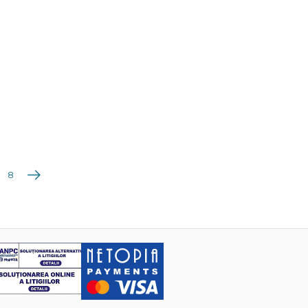
Următoarea
8