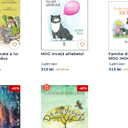
ate a lui
MOG învaţă alfabetul
Familia de
ndus
MOG. MOG
Judith Kerr
Judith Kerr
31.5 lei
31.5 lei
i
45.00 lei
45.
-40%
-40%