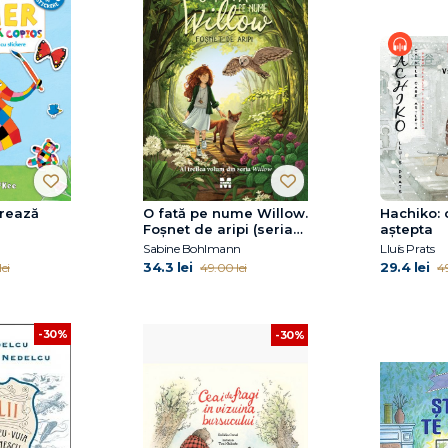
trează
O fată pe nume Willow.
Hachiko: 
Foșnet de aripi (seria
aştepta
Willow, vol.3)
Sabine Bohlmann
Lluís Prats
34.3 lei
29.4 lei
ei
49.00 lei
49
-30%
-30%