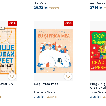
 Proctor,
Ben Miller
Ana Dragom
28.32 lei
27.91 lei
i
47.20 lei
4
-30%
-30%
eet și-un
Eu și frica mea
Pinguin și
Crăciunul
Francesca Sanna
Hazel Gardn
31.5 lei
31.5 lei
i
45.00 lei
45.