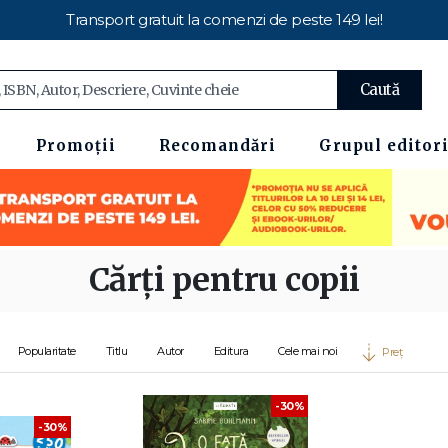
Transport gratuit la comenzi de peste 149 lei!
Caută
Promoții
Recomandări
Grupul editori
Cărți pentru copii
Popularitate
Titlu
Autor
Editura
Cele mai noi
Preț
-30%
-30%