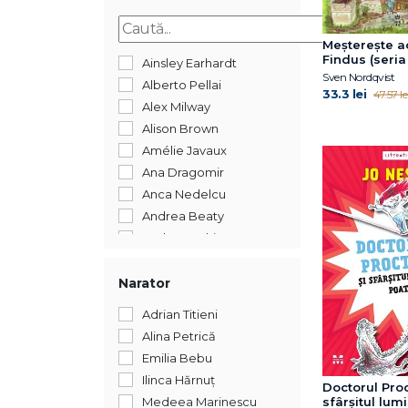
2015
Meșterește a
Findus (seria
Ainsley Earhardt
Findus)
Sven Nordqvist
Alberto Pellai
33.3 lei
47.57 le
Alex Milway
Alison Brown
Amélie Javaux
Ana Dragomir
Anca Nedelcu
Andrea Beaty
Andreea Chiru-Maga
Andreea Iatagan
Andreea Lițescu
Narator
Anika Aldamuy Denise
Adrian Titieni
Ann Whitford Paul
Alina Petrică
Annet Schaap
Emilia Bebu
Annick Masson
Ilinca Hărnuț
Doctorul Proc
Antoon Krings
Medeea Marinescu
sfârșitul lumi