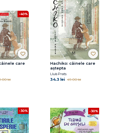
-40%
câinele care
Hachiko: câinele care
aştepta
Lluís Prats
34.3 lei
.00 lei
49.00 lei
-30%
-30%