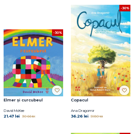
-30%
-30%
Elmer și curcubeul
Copacul
David McKee
Ana Dragomir
21.47 lei
36.26 lei
30.66 lei
51.80 lei