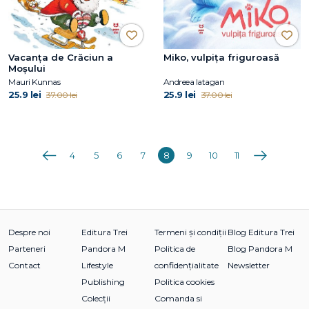
Vacanța de Crăciun a
Miko, vulpița friguroasă
Moșului
Mauri Kunnas
Andreea Iatagan
25.9 lei
25.9 lei
37.00 lei
37.00 lei
Anterioara
Următoarea
4
5
6
7
8
9
10
11
Despre noi
Editura Trei
Termeni și condiții
Blog Editura Trei
Parteneri
Pandora M
Politica de
Blog Pandora M
Contact
Lifestyle
confidențialitate
Newsletter
Publishing
Politica cookies
Colecții
Comanda si