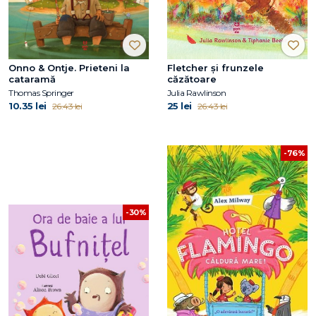
Onno & Ontje. Prieteni la
Fletcher și frunzele
cataramă
căzătoare
Thomas Springer
Julia Rawlinson
10.35 lei
25 lei
26.43 lei
26.43 lei
-76%
-30%