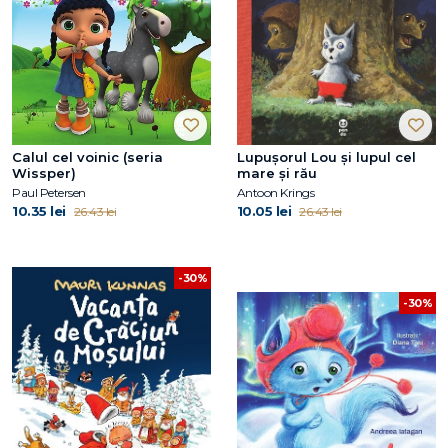
Calul cel voinic (seria
Lupușorul Lou și lupul cel
Wissper)
mare și rău
Paul Petersen
Antoon Krings
10.35 lei
10.05 lei
26.43 lei
26.43 lei
-30%
-30%