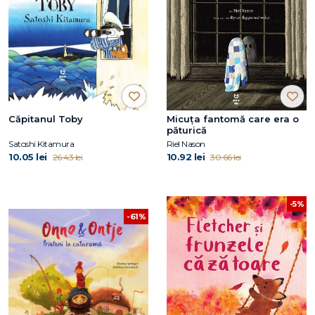
Căpitanul Toby
Micuța fantomă care era o
păturică
Satoshi Kitamura
Riel Nason
10.05 lei
10.92 lei
26.43 lei
30.66 lei
-5%
-61%