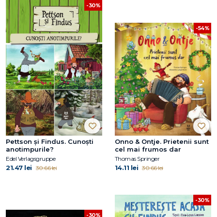
-30%
-54%
Pettson și Findus. Cunoști
Onno & Ontje. Prietenii sunt
anotimpurile?
cel mai frumos dar
Edel Verlagsgruppe
Thomas Springer
21.47 lei
14.11 lei
30.66 lei
30.66 lei
-30%
-30%