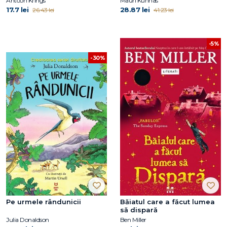
Antoon Krings
Mauri Kunnas
17.7 lei
28.87 lei
26.43 lei
41.23 lei
-5%
-30%
Pe urmele rândunicii
Băiatul care a făcut lumea
să dispară
Julia Donaldson
Ben Miller