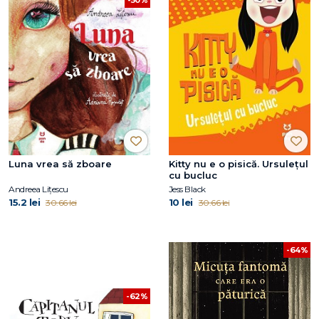
Luna vrea să zboare
Kitty nu e o pisică. Ursulețul
cu bucluc
Andreea Lițescu
Jess Black
15.2 lei
10 lei
30.66 lei
30.66 lei
-64%
-62%