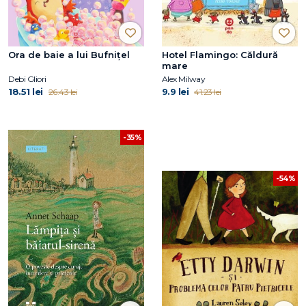
Ora de baie a lui Bufnițel
Hotel Flamingo: Căldură
mare
Debi Gliori
Alex Milway
18.51 lei
9.9 lei
26.43 lei
41.23 lei
-35%
-54%