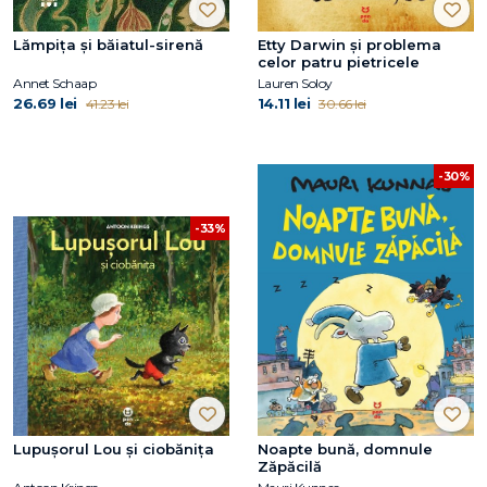
Lămpița și băiatul-sirenă
Etty Darwin și problema
celor patru pietricele
Annet Schaap
Lauren Soloy
26.69 lei
14.11 lei
41.23 lei
30.66 lei
-30%
-33%
Lupușorul Lou și ciobănița
Noapte bună, domnule
Zăpăcilă