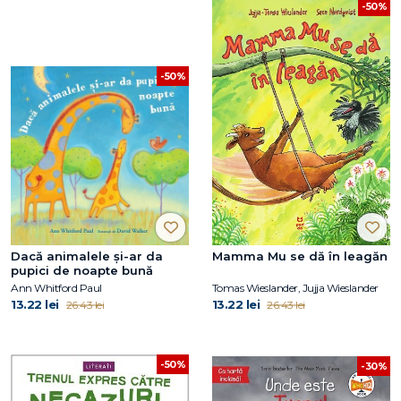
-50%
-50%
Dacă animalele și-ar da
Mamma Mu se dă în leagăn
pupici de noapte bună
Ann Whitford Paul
Tomas Wieslander, Jujja Wieslander
13.22 lei
13.22 lei
26.43 lei
26.43 lei
-50%
-30%