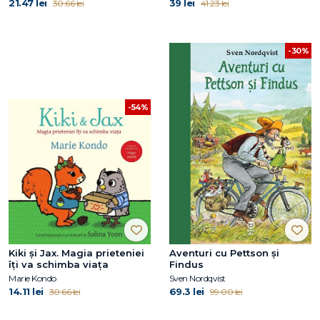
21.47 lei
39 lei
30.66 lei
41.23 lei
-30%
-54%
Kiki și Jax. Magia prieteniei
Aventuri cu Pettson și
îți va schimba viața
Findus
Marie Kondo
Sven Nordqvist
14.11 lei
69.3 lei
30.66 lei
99.00 lei