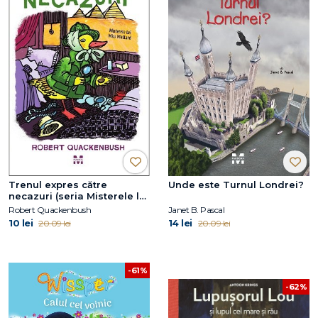
Trenul expres către
Unde este Turnul Londrei?
necazuri (seria Misterele lui
Miss Mallard)
Robert Quackenbush
Janet B. Pascal
10 lei
14 lei
20.09 lei
20.09 lei
-61%
-62%