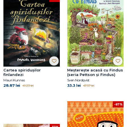
Cartea spiridușilor
Meșterește acasă cu Findus
finlandezi
(seria Pettson și Findus)
Mauri Kunnas
Sven Nordqvist
28.87 lei
33.3 lei
41.23 lei
47.57 lei
-67%
-50%