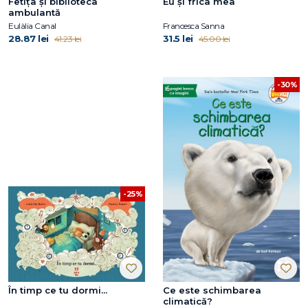
Fetița și biblioteca
Eu și frica mea
ambulantă
Eulàlia Canal
Francesca Sanna
28.87 lei
31.5 lei
41.23 lei
45.00 lei
-30%
-25%
În timp ce tu dormi...
Ce este schimbarea
climatică?