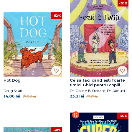
-30%
-62%
Hot Dog
Ce să faci când ești foarte
timid. Ghid pentru copiii
care vor să scape de
Doug Salati
Dr. Claire A.B. Freeland, Dr. Jacqueline B. Toner
anxietatea socială
14.06 lei
33.3 lei
37.00 lei
47.57 lei
-40%
-30%