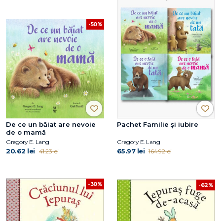
-50%
De ce un băiat are nevoie
Pachet Familie și iubire
de o mamă
Gregory E. Lang
Gregory E. Lang
20.62 lei
65.97 lei
41.23 lei
164.92 lei
-30%
-62%