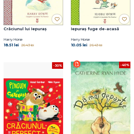
Crăciunul lui Iepuraș
Iepuraș fuge de-acasă
Harry Horse
Harry Horse
18.51 lei
10.05 lei
26.43 lei
26.43 lei
-40%
-30%