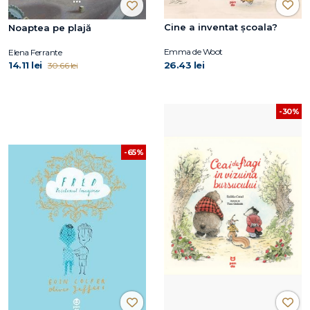
Cine a inventat școala?
Noaptea pe plajă
Emma de Woot
Elena Ferrante
14.11 lei
26.43 lei
30.66 lei
-30%
-65%