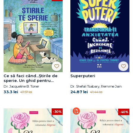
Ce să faci când...Știrile de
Superputeri
sperie. Un ghid pentru
copiii care vor să înțeleagă
Dr. Jacqueline B. Toner
Dr. Shefali Tsabary, Remme Jain
evenimentele recente
33.3 lei
24.87 lei
47.57 lei
41.44 lei
-30%
-40%