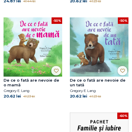
24.87 lei
20.62 lei
41.44 lei
41.23 lei
-50%
-50%
De ce o fată are nevoie de
De ce o fată are nevoie de
o mamă
un tată
Gregory E. Lang
Gregory E. Lang
20.62 lei
20.62 lei
41.23 lei
41.23 lei
-60%