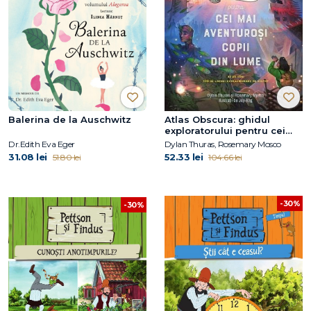
Balerina de la Auschwitz
Atlas Obscura: ghidul
exploratorului pentru cei
mai aventuroși copii din
Dr.Edith Eva Eger
Dylan Thuras, Rosemary Mosco
lume
31.08 lei
52.33 lei
51.80 lei
104.66 lei
-30%
-30%