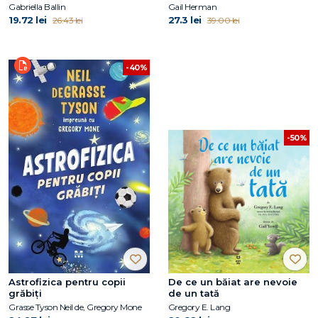
Gabriella Ballin
Gail Herman
19.72 lei
27.3 lei
26.43 lei
39.00 lei
-40%
-50%
Astrofizica pentru copii
De ce un băiat are nevoie
grăbiți
de un tată
Grasse Tyson Neil de, Gregory Mone
Gregory E. Lang