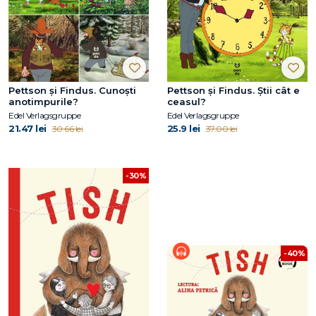
Pettson și Findus. Cunoști
Pettson și Findus. Știi cât e
anotimpurile?
ceasul?
Edel Verlagsgruppe
Edel Verlagsgruppe
21.47 lei
25.9 lei
30.66 lei
37.00 lei
-30%
-40%