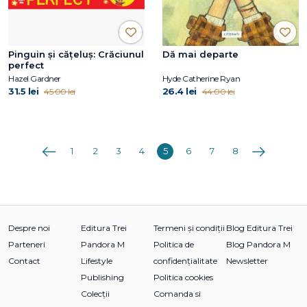
Pinguin și cățeluș: Crăciunul
Dă mai departe
perfect
Hazel Gardner
Hyde Catherine Ryan
31.5 lei
26.4 lei
45.00 lei
44.00 lei
Anterioara
Următoarea
1
2
3
4
5
6
7
8
Despre noi
Editura Trei
Termeni și condiții
Blog Editura Trei
Parteneri
Pandora M
Politica de
Blog Pandora M
Contact
Lifestyle
confidențialitate
Newsletter
Publishing
Politica cookies
Colecții
Comanda si