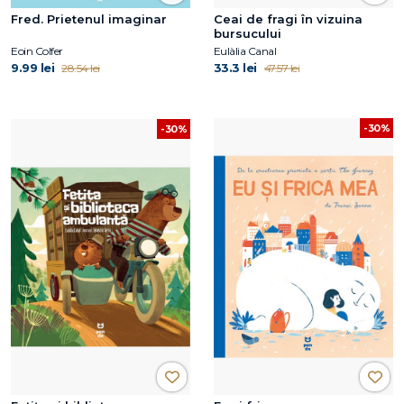
Fred. Prietenul imaginar
Ceai de fragi în vizuina
bursucului
Eoin Colfer
Eulàlia Canal
9.99 lei
33.3 lei
28.54 lei
47.57 lei
-30%
-30%