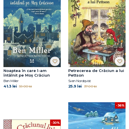
Noaptea în care l-am
Petrecerea de Crăciun a lui
întâlnit pe Moș Crăciun
Pettson
Ben Miller
Sven Nordqvist
41.3 lei
25.9 lei
59.00 lei
37.00 lei
-36%
-30%