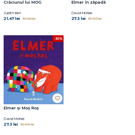
Crăciunul lui MOG
Elmer în zăpadă
Judith Kerr
David McKee
21.47 lei
27.3 lei
30.66 lei
39.00 lei
-30%
Elmer și Moș Roș
David McKee
27.3 lei
39.00 lei