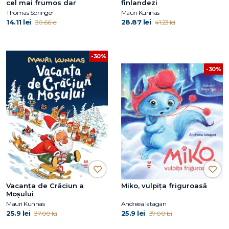
cel mai frumos dar
finlandezi
Thomas Springer
Mauri Kunnas
14.11 lei
28.87 lei
30.66 lei
41.23 lei
-30%
-30%
Vacanța de Crăciun a
Miko, vulpița friguroasă
Moșului
Mauri Kunnas
Andreea Iatagan
25.9 lei
25.9 lei
37.00 lei
37.00 lei