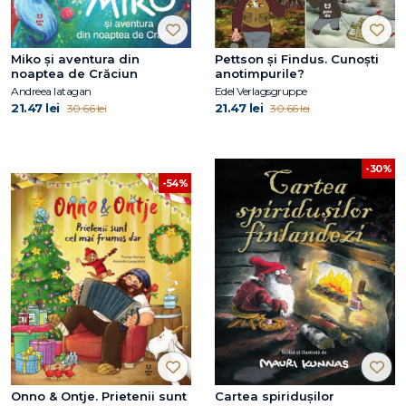
Miko și aventura din
Pettson și Findus. Cunoști
noaptea de Crăciun
anotimpurile?
Andreea Iatagan
Edel Verlagsgruppe
21.47 lei
21.47 lei
30.66 lei
30.66 lei
-30%
-54%
Onno & Ontje. Prietenii sunt
Cartea spiridușilor