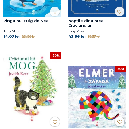
Pinguinul Fulg de Nea
Nopțile dinaintea
Crăciunului
Tony Mitton
Tony Ross
14.07 lei
43.66 lei
20.09 lei
62.37 lei
-30%
-30%