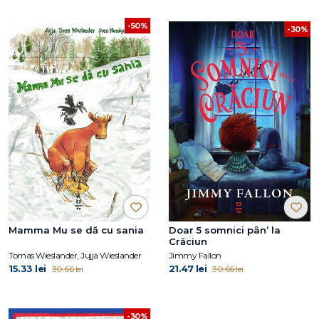
-50%
-30%
Mamma Mu se dă cu sania
Doar 5 somnici pân’ la
Crăciun
Tomas Wieslander, Jujja Wieslander
Jimmy Fallon
15.33 lei
21.47 lei
30.66 lei
30.66 lei
-30%