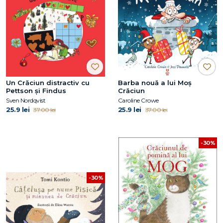
Un Crăciun distractiv cu
Barba nouă a lui Moș
Pettson și Findus
Crăciun
Sven Nordqvist
Caroline Crowe
25.9 lei
25.9 lei
37.00 lei
37.00 lei
-30%
-30%