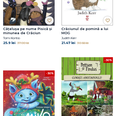
Cățelușa pe nume Pisică și
Crăciunul de pomină a lui
minunea de Crăciun
MOG
Tomi Kontio
Judith Kerr
25.9 lei
21.47 lei
37.00 lei
30.66 lei
-30%
-30%