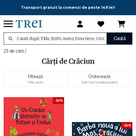
Transport gratuit la comenzi de peste 149 lei!
Caută
23 de cărți /
Cărți de Crăciun
Filtează
Ordonează
1 filtru activ
Cele mai noi descendent
-30%
-30%