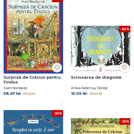
-62%
Surpriză de Crăciun pentru
Scrisoarea de dragoste
Findus
Sven Nordqvist
Anika Aldamuy Denise
58.47 lei
10.05 lei
83.52 lei
26.43 lei
-30%
-30%