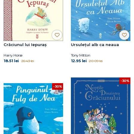
Crăciunul lui Iepuraș
Ursulețul alb ca neaua
Harry Horse
Tony Mitton
18.51 lei
12.95 lei
26.43 lei
20.09 lei
-30%
-30%