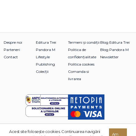
Despre noi
Editura Trei
Termeni și condiții
Blog Editura Trei
Parteneri
Pandora M
Politica de
Blog Pandora M
Contact
Lifestyle
confidențialitate
Newsletter
Publishing
Politica cookies
Colecții
Comanda si
livrarea
Acest site foloseşte cookies. Continuarea navigării
© 2026 Grupul Editorial TREI. Toate drepturile rezervate.
Am