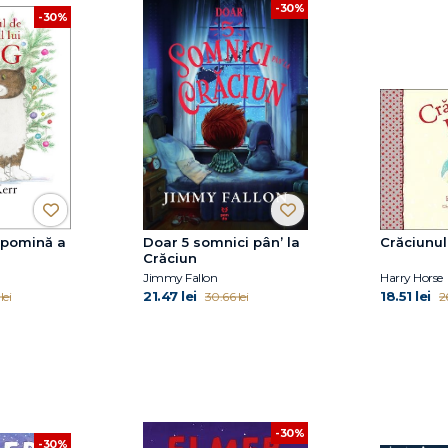
-30%
-30%
 pomină a
Doar 5 somnici pân’ la
Crăciunul
Crăciun
Jimmy Fallon
Harry Horse
21.47 lei
18.51 lei
lei
30.66 lei
26
-30%
-30%