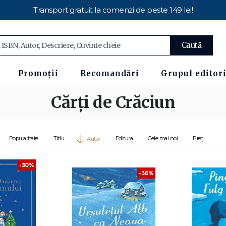
Transport gratuit la comenzi de peste 149 lei!
Caută
Promoții
Recomandări
Grupul editori
Cărți de Crăciun
Popularitate
Titlu
Editura
Cele mai noi
Preț
Autor
-30%
-36%