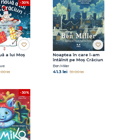
-30%
ă a lui Moș
Noaptea în care l-am
întâlnit pe Moș Crăciun
owe
Ben Miller
41.3 lei
.00 lei
59.00 lei
-30%