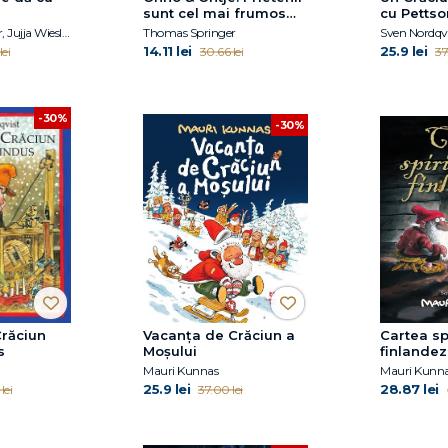
sunt cel mai frumos
cu Pettso
dar
Tomas Wieslander, Jujja Wieslander
Thomas Springer
Sven Nordqvi
14.11 lei
25.9 lei
lei
30.66 lei
37
-30%
-30%
Crăciun
Vacanța de Crăciun a
Cartea sp
s
Moșului
finlandez
Mauri Kunnas
Mauri Kunn
25.9 lei
28.87 lei
lei
37.00 lei