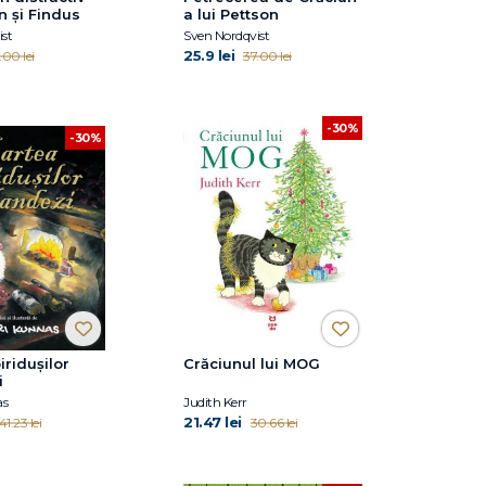
n și Findus
a lui Pettson
st
Sven Nordqvist
25.9 lei
.00 lei
37.00 lei
-30%
-30%
iridușilor
Crăciunul lui MOG
i
as
Judith Kerr
21.47 lei
41.23 lei
30.66 lei