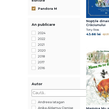
Editura
Pandora M
Nopțile dina
An publicare
Crăciunului
Tony Ross
2024
43.66 lei
62.37
2022
2021
2020
2018
2017
2016
Autor
Andreea Iatagan
Anika Aldamuy Denise
Mamma Mu s