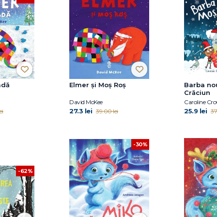
adă
Elmer și Moș Roș
Barba nou
Crăciun
David McKee
Caroline Cr
27.3 lei
25.9 lei
ei
39.00 lei
37
-30%
-62%