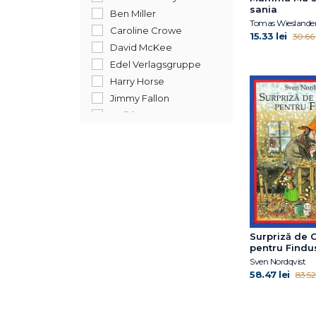
sania
Ben Miller
Caroline Crowe
15.33 lei
30.66 
David McKee
Edel Verlagsgruppe
Harry Horse
Jimmy Fallon
Judith Kerr
Jujja Wieslander
Mauri Kunnas
Sven Nordqvist
Thomas Springer
Tomas Wieslander
Tomi Kontio
Tony Mitton
Surpriză de 
pentru Findu
Tony Ross
Sven Nordqvist
58.47 lei
83.52 