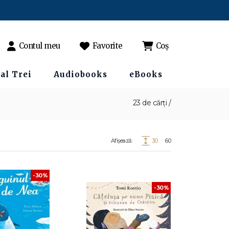
Contul meu
Favorite
Coș
al Trei
Audiobooks
eBooks
23 de cărți /
Afișează:
30
60
-30%
-30%