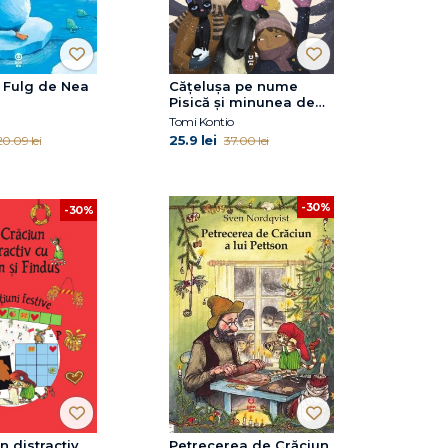
 Fulg de Nea
Cățelușa pe nume
Pisică și minunea de
Crăciun
Tomi Kontio
25.9 lei
20.09 lei
37.00 lei
-30%
-30%
n distractiv
Petrecerea de Crăciun