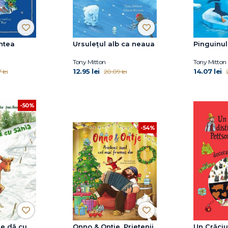
intea
Ursulețul alb ca neaua
Pinguinul
Tony Mitton
Tony Mitton
12.95 lei
14.07 lei
 lei
20.09 lei
-50%
-54%
e dă cu
Onno & Ontje. Prietenii
Un Crăciu