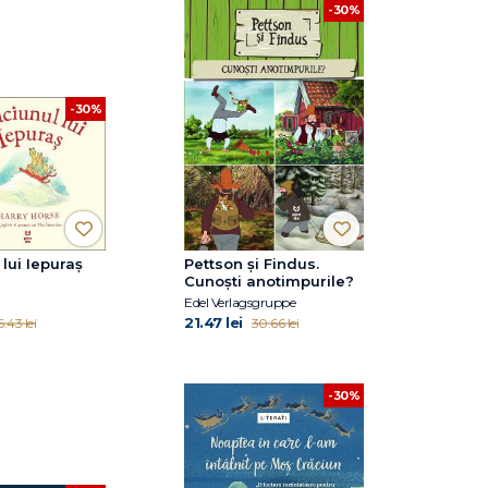
-30%
-30%
 lui Iepuraș
Pettson și Findus.
Cunoști anotimpurile?
Edel Verlagsgruppe
21.47 lei
.43 lei
30.66 lei
-30%