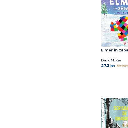
Elmer în zăp
David McKee
27.3 lei
39.00 l