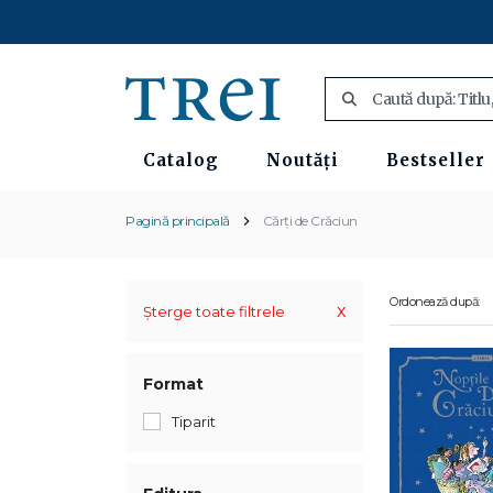
Catalog
Noutăți
Bestseller
Pagină principală
Cărți de Crăciun
Ordonează după:
x
Șterge toate filtrele
Format
Tiparit