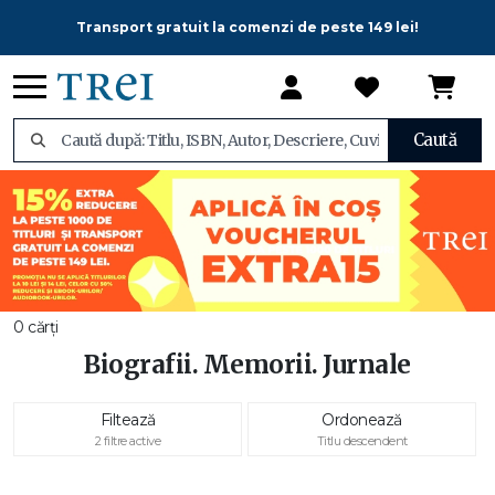
Transport gratuit la comenzi de peste 149 lei!
Caută
0 cărți
Biografii. Memorii. Jurnale
Filtează
Ordonează
2 filtre active
Titlu descendent