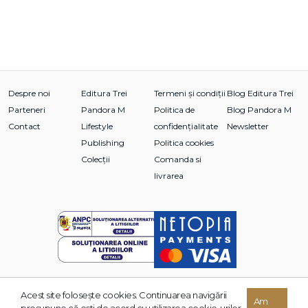
Despre noi
Editura Trei
Termeni și condiții
Blog Editura Trei
Parteneri
Pandora M
Politica de
Blog Pandora M
Contact
Lifestyle
confidențialitate
Newsletter
Publishing
Politica cookies
Colecții
Comanda si
livrarea
Acest site foloseşte cookies. Continuarea navigării
© 2026 Grupul Editorial TREI. Toate drepturile rezervate.
Am
presupune că eşti de acord cu utilizarea cookie-urilor.