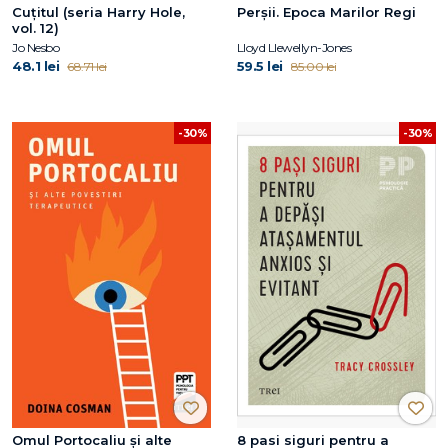
Cuțitul (seria Harry Hole,
Perșii. Epoca Marilor Regi
vol. 12)
Jo Nesbo
Lloyd Llewellyn-Jones
48.1 lei
59.5 lei
68.71 lei
85.00 lei
-30%
-30%
Omul Portocaliu și alte
8 pasi siguri pentru a