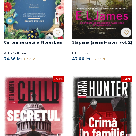
Cartea secretă a Florei Lea
Stăpâna (seria Mister, vol. 2)
Patti Callahan
E L James
34.36 lei
43.66 lei
68.71 lei
62.37 lei
-30%
-30%