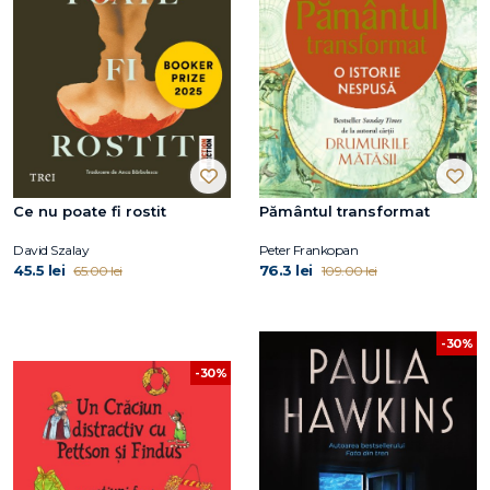
Ce nu poate fi rostit
Pământul transformat
David Szalay
Peter Frankopan
45.5 lei
76.3 lei
65.00 lei
109.00 lei
-30%
-30%