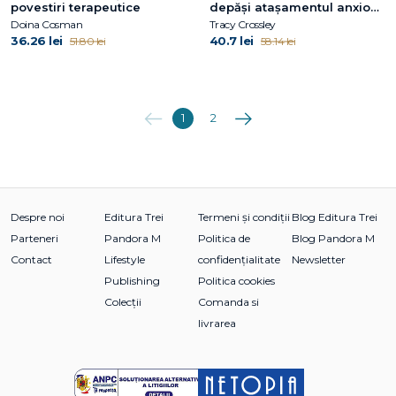
povestiri terapeutice
depăși atașamentul anxios
și evitant
Doina Cosman
Tracy Crossley
36.26 lei
40.7 lei
51.80 lei
58.14 lei
Anterioara
Următoarea
1
2
Despre noi
Editura Trei
Termeni și condiții
Blog Editura Trei
Parteneri
Pandora M
Politica de
Blog Pandora M
Contact
Lifestyle
confidențialitate
Newsletter
Publishing
Politica cookies
Colecții
Comanda si
livrarea