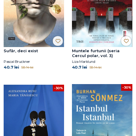
Sufăr, deci exist
Muntele furtunii (seria
Cercul polar, vol. 3)
Pascal Bruckner
Liza Marklund
40.7 lei
40.7 lei
58.14 lei
58.14 lei
-30%
-30%