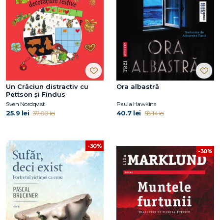
Un Crăciun distractiv cu
Ora albastră
Pettson și Findus
Sven Nordqvist
Paula Hawkins
25.9 lei
40.7 lei
37.00 lei
58.14 lei
-30%
-30%