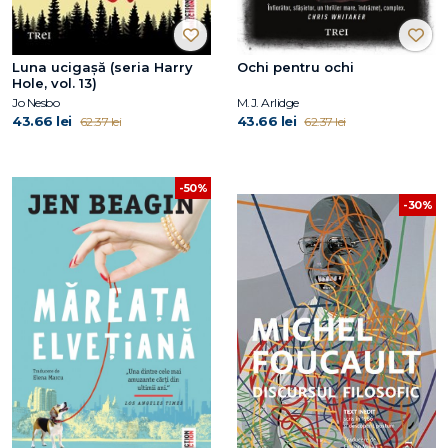
Luna ucigașă (seria Harry
Ochi pentru ochi
Hole, vol. 13)
Jo Nesbo
M.J. Arlidge
43.66 lei
43.66 lei
62.37 lei
62.37 lei
-50%
-30%