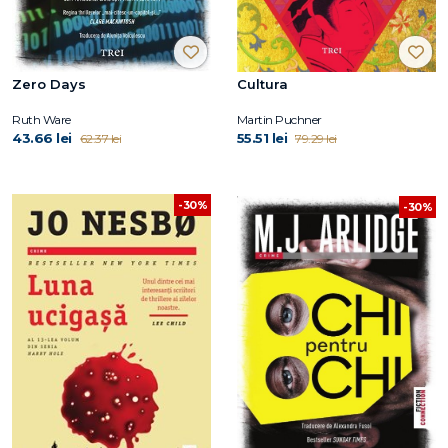
Zero Days
Cultura
Ruth Ware
Martin Puchner
43.66 lei
55.51 lei
62.37 lei
79.29 lei
-30%
-30%