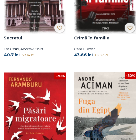
Secretul
Crimă în familie
Lee Child, Andrew Child
Cara Hunter
40.7 lei
43.66 lei
58.14 lei
62.37 lei
-30%
-30%