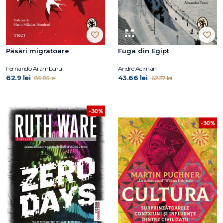
Păsări migratoare
Fuga din Egipt
Fernando Aramburu
André Aciman
62.9 lei
43.66 lei
89.85 lei
62.37 lei
-30%
-30%