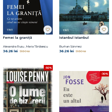
Femei la graniță
Istanbul Istanbul
Alexandra Rusu , Maria Tănăsescu
Burhan Sönmez
36.26 lei
36.26 lei
51.80 lei
51.80 lei
-50%
-30%