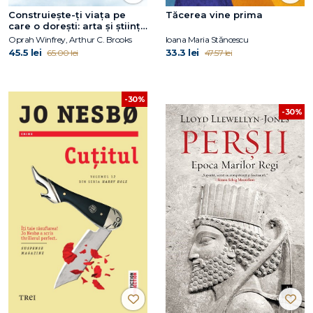
Construiește-ți viața pe
Tăcerea vine prima
care o dorești: arta și știința
de a deveni mai fericit
Oprah Winfrey, Arthur C. Brooks
Ioana Maria Stăncescu
45.5 lei
33.3 lei
65.00 lei
47.57 lei
-30%
-30%