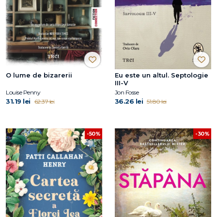
O lume de bizarerii
Eu este un altul. Septologie
III-V
Louise Penny
Jon Fosse
31.19 lei
36.26 lei
62.37 lei
51.80 lei
-50%
-30%