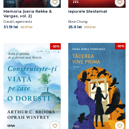
Memoria (seria Rekke &
Iepurele blestemat
Vargas, vol. 2)
David Lagercrantz
Bora Chung
31.19 lei
25.9 lei
62.37 lei
51.80 lei
-30%
-30%