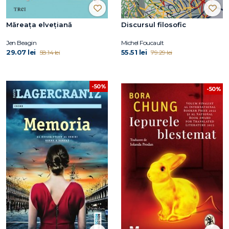
Măreața elvețiană
Discursul filosofic
Jen Beagin
Michel Foucault
29.07 lei
55.51 lei
58.14 lei
79.29 lei
-50%
-50%