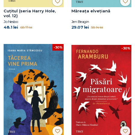
Cuțitul (seria Harry Hole,
Măreața elvețiană
vol. 12)
Jo Nesbo
Jen Beagin
48.1 lei
29.07 lei
68.71 lei
58.14 lei
-30%
-30%