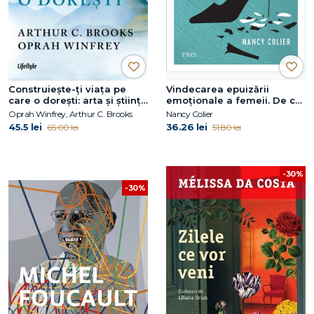
Construiește-ți viața pe
Vindecarea epuizării
care o dorești: arta și știința
emoționale a femeii. De ce
de a deveni mai fericit
te simți secătuită și cum să
Oprah Winfrey, Arthur C. Brooks
Nancy Colier
obții ceea ce ai nevoie
45.5 lei
36.26 lei
65.00 lei
51.80 lei
-30%
-30%