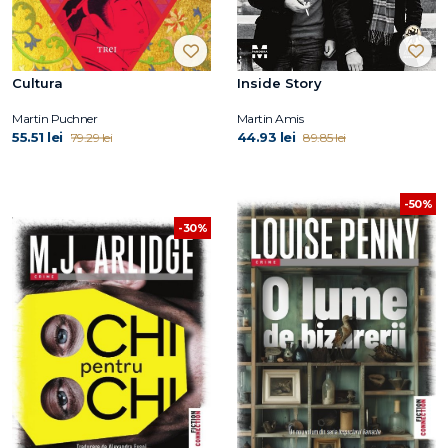
Cultura
Inside Story
Martin Puchner
Martin Amis
55.51 lei
44.93 lei
79.29 lei
89.85 lei
-50%
-30%