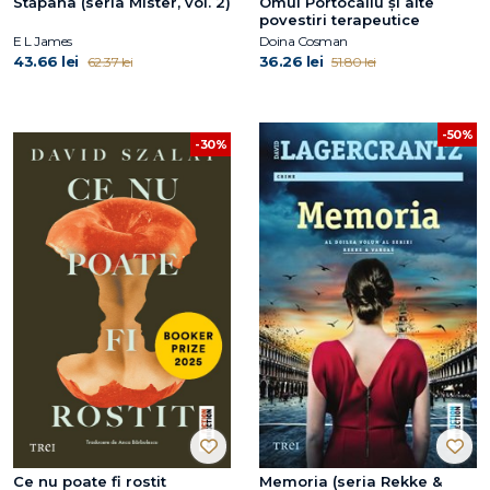
Stăpâna (seria Mister, vol. 2)
Omul Portocaliu și alte
povestiri terapeutice
E L James
Doina Cosman
43.66 lei
36.26 lei
62.37 lei
51.80 lei
-50%
-30%
Ce nu poate fi rostit
Memoria (seria Rekke &