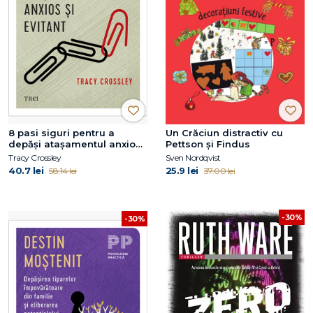
8 pasi siguri pentru a
Un Crăciun distractiv cu
depăși atașamentul anxios
Pettson și Findus
și evitant
Tracy Crossley
Sven Nordqvist
40.7 lei
25.9 lei
58.14 lei
37.00 lei
-30%
-30%