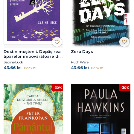
Destin moștenit. Depășirea
Zero Days
tiparelor împovărătoare din
familie și eliberarea
Sabine Lück
Ruth Ware
potențialului propriu
43.66 lei
43.66 lei
62.37 lei
62.37 lei
-30%
-30%