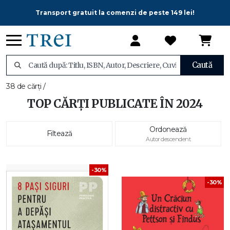
Transport gratuit la comenzi de peste 149 lei!
Caută
38 de cărți /
TOP CĂRȚI PUBLICATE ÎN 2024
Ordonează
Filtează
Autor descendent
-30%
-30%