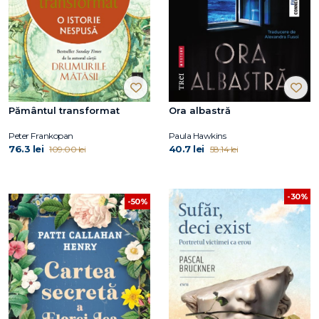
Pământul transformat
Ora albastră
Peter Frankopan
Paula Hawkins
76.3 lei
40.7 lei
109.00 lei
58.14 lei
-30%
-50%