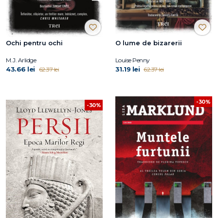
Ochi pentru ochi
O lume de bizarerii
M.J. Arlidge
Louise Penny
43.66 lei
31.19 lei
62.37 lei
62.37 lei
-30%
-30%