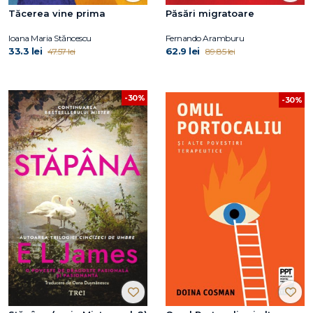
Tăcerea vine prima
Păsări migratoare
Ioana Maria Stăncescu
Fernando Aramburu
33.3 lei
62.9 lei
47.57 lei
89.85 lei
-30%
-30%