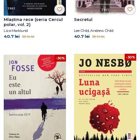
Mlaștina rece (seria Cercul
Secretul
polar, vol. 2)
Liza Marklund
Lee Child, Andrew Child
40.7 lei
40.7 lei
58.14 lei
58.14 lei
-30%
-30%