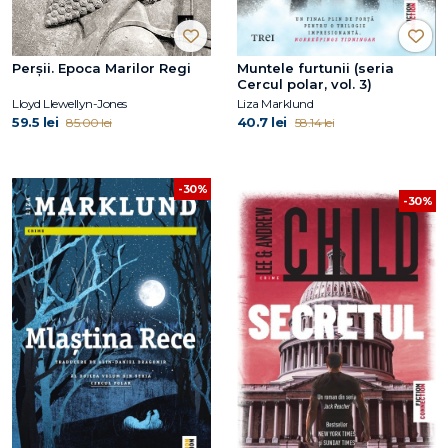
Perșii. Epoca Marilor Regi
Muntele furtunii (seria
Cercul polar, vol. 3)
Lloyd Llewellyn-Jones
Liza Marklund
59.5 lei
40.7 lei
85.00 lei
58.14 lei
-30%
-30%