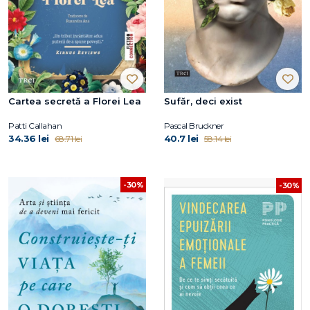
Cartea secretă a Florei Lea
Sufăr, deci exist
Patti Callahan
Pascal Bruckner
34.36 lei
40.7 lei
68.71 lei
58.14 lei
-30%
-30%