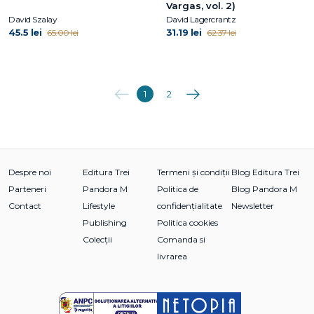
Vargas, vol. 2)
David Szalay
David Lagercrantz
45.5 lei
31.19 lei
65.00 lei
62.37 lei
Anterioara
Următoarea
1
2
Despre noi
Editura Trei
Termeni și condiții
Blog Editura Trei
Parteneri
Pandora M
Politica de
Blog Pandora M
Contact
Lifestyle
confidențialitate
Newsletter
Publishing
Politica cookies
Colecții
Comanda si
livrarea