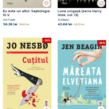
Eu este un altul. Septologie
Luna ucigașă (seria Harry
III-V
Hole, vol. 13)
Jon Fosse
Jo Nesbo
36.26 lei
43.66 lei
51.80 lei
62.37 lei
-30%
-50%