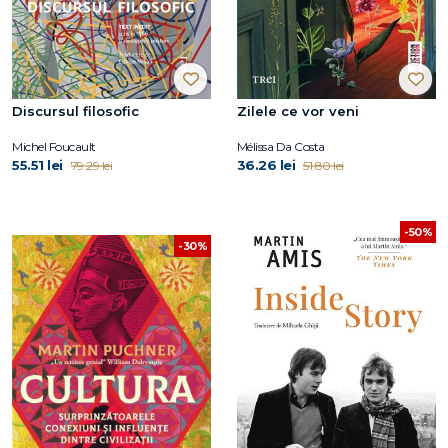
Discursul filosofic
Zilele ce vor veni
Michel Foucault
Mélissa Da Costa
55.51 lei
36.26 lei
79.29 lei
51.80 lei
-50%
-30%