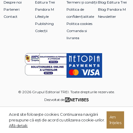
Despre noi
Editura Trei
Termeni și condiții
Blog Editura Trei
Parteneri
Pandora M
Politica de
Blog Pandora M
Contact
Lifestyle
confidențialitate
Newsletter
Publishing
Politica cookies
Colecții
Comanda si
livrarea
© 2026 Grupul Editorial TREI. Toate drepturile rezervate.
Dezvoltat de:
Acest site foloseşte cookies. Continuarea navigării
Am
presupune că eşti de acord cu utilizarea cookie-urilor.
înțeles
Află detalii.