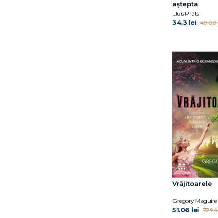
aştepta
Lluís Prats
34.3 lei
49.00 l
Vrăjitoarele
Gregory Maguire
51.06 lei
72.94 