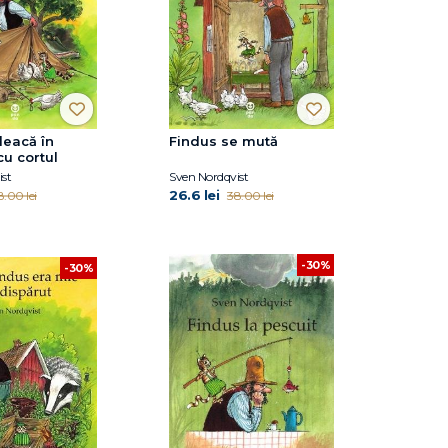
leacă în
Findus se mută
cu cortul
st
Sven Nordqvist
26.6 lei
8.00 lei
38.00 lei
-30%
-30%