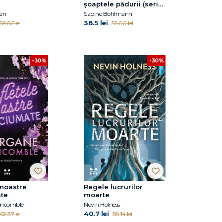
şoaptele pădurii (seria
Willow, vol. 2)
sen
Sabine Bohlmann
38.5 lei
89.85 lei
55.00 lei
-30%
-30%
 noastre
Regele lucrurilor
te
moarte
ncomble
Nevin Holness
40.7 lei
62.37 lei
58.14 lei