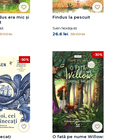
us era mic și
Findus la pescuit
t
st
Sven Nordqvist
26.6 lei
39.90 lei
38.00 lei
-30%
-50%
necați
O fată pe nume Willow: