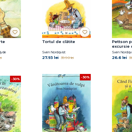
rte
Tortul de clătite
Pettson p
excursie 
Hyde
Sven Nordqvist
Sven Nordqvi
27.93 lei
26.6 lei
ei
39.90 lei
3
-30%
-30%