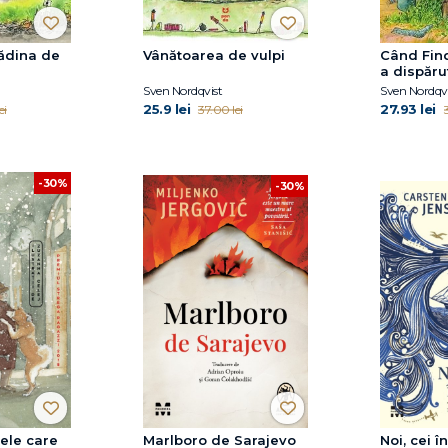
rădina de
Vânătoarea de vulpi
Când Find
a dispăru
Sven Nordqvist
Sven Nordqvi
25.9 lei
27.93 lei
ei
37.00 lei
-30%
-30%
nele care
Marlboro de Sarajevo
Noi, cei î