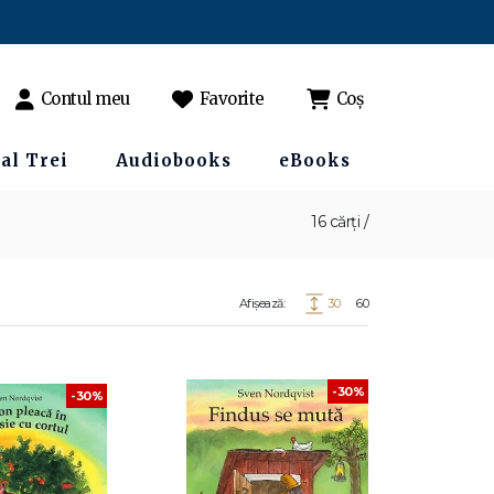
Contul meu
Favorite
Coș
al Trei
Audiobooks
eBooks
16 cărți /
Afișează:
30
60
-30%
-30%