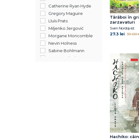
Catherine Ryan Hyde
Gregory Maguire
Tărăboi în g
Lluís Prats
zarzavaturi
Sven Nordqvist
Miljenko Jergović
27.3 lei
39.00 l
Morgane Moncomble
Nevin Holness
Sabine Bohlmann
Sven Nordqvist
Hachiko: câi