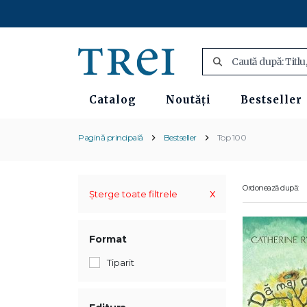
Catalog
Noutăți
Bestseller
Pagină principală
Bestseller
Top 100
Ordonează după:
x
Șterge toate filtrele
Format
Tiparit