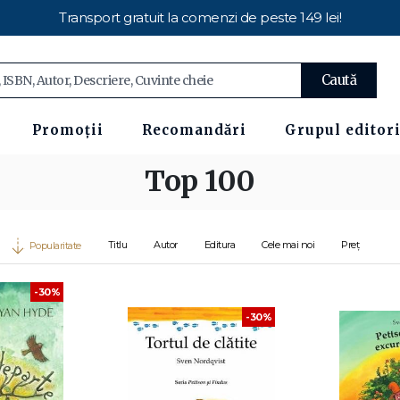
Transport gratuit la comenzi de peste 149 lei!
Caută
Promoții
Recomandări
Grupul editori
Top 100
Titlu
Autor
Editura
Cele mai noi
Preț
Popularitate
-30%
-30%