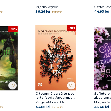
Miljenko Jergović
Carsten Jen
36.26 lei
44.93 lei
ei
51.80 lei
-30%
-30%
O toamnă ca să te pot
Sufletele
ierta (seria Anotimpuri,
zbuciuma
vol.1)
Morgane Moncomble
Morgane Mo
43.66 lei
43.66 lei
lei
62.37 lei