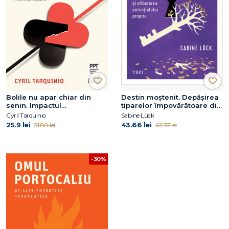
Bolile nu apar chiar din
Destin moștenit. Depășirea
senin. Impactul
tiparelor împovărătoare din
evenimentelor negative
familie și eliberarea
Cyril Tarquinio
Sabine Lück
asupra sănătății noastre
potențialului propriu
25.9 lei
43.66 lei
51.80 lei
62.37 lei
-30%