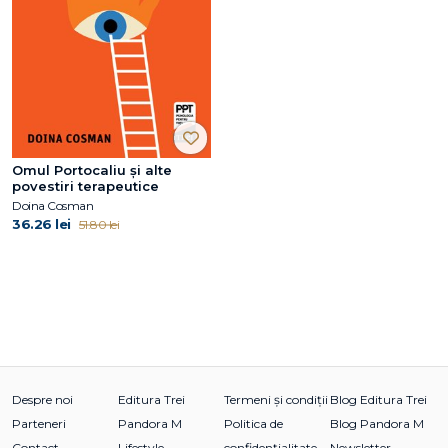
Omul Portocaliu și alte
povestiri terapeutice
Doina Cosman
36.26 lei
51.80 lei
Despre noi
Editura Trei
Termeni și condiții
Blog Editura Trei
Parteneri
Pandora M
Politica de
Blog Pandora M
Contact
Lifestyle
confidențialitate
Newsletter