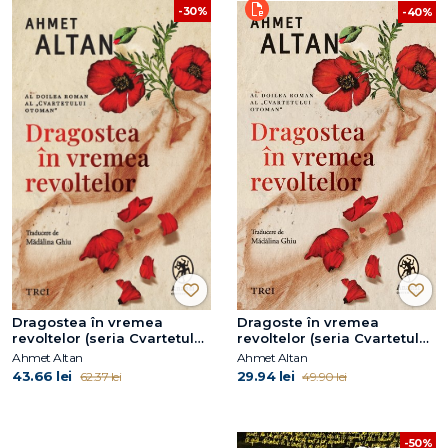
-30%
-40%
Dragostea în vremea
Dragoste în vremea
revoltelor (seria Cvartetul
revoltelor (seria Cvartetul
Otoman, vol. 2)
Otoman, vol. 2)
Ahmet Altan
Ahmet Altan
43.66 lei
29.94 lei
62.37 lei
49.90 lei
-50%