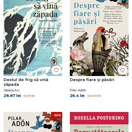
Destul de frig să vină
Despre fiare și păsări
zăpada
Jessica Au
Pilar Adón
28.87 lei
26.4 lei
41.23 lei
44.00 lei
-30%