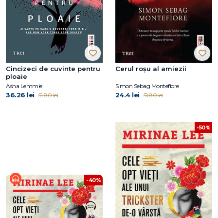
Cincizeci de cuvinte pentru
Cerul roșu al amiezii
ploaie
Asha Lemmie
Simon Sebag Montefiore
36.26 lei
24.4 lei
51.80 lei
51.80 lei
-50%
-40%