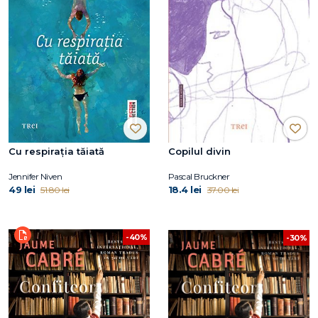
Cu respirația tăiată
Copilul divin
Jennifer Niven
Pascal Bruckner
49 lei
18.4 lei
51.80 lei
37.00 lei
-40%
-30%