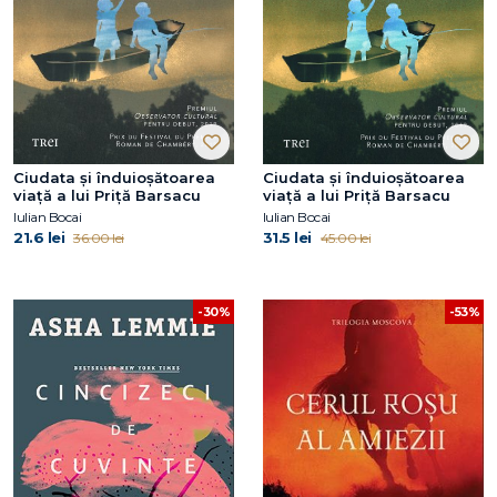
Ciudata și înduioșătoarea
Ciudata și înduioșătoarea
viață a lui Priță Barsacu
viață a lui Priță Barsacu
Iulian Bocai
Iulian Bocai
21.6 lei
31.5 lei
36.00 lei
45.00 lei
-30%
-53%