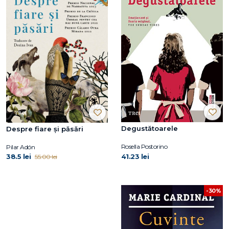
Degustătoarele
Despre fiare și păsări
Rosella Postorino
Pilar Adón
38.5 lei
41.23 lei
55.00 lei
-30%