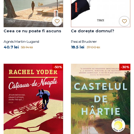
Ceea ce nu poate fi ascuns
Ce dorește domnul?
Agnès Martin-Lugand
Pascal Bruckner
40.7 lei
18.5 lei
58.14 lei
37.00 lei
-30%
-50%