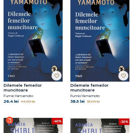
Dilemele femeilor
Dilemele femeilor
muncitoare
muncitoare
Fumio Yamamoto
Fumio Yamamoto
26.4 lei
38.5 lei
44.00 lei
55.00 lei
-40%
-30%