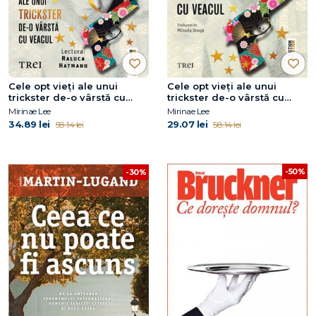
Cele opt vieți ale unui
Cele opt vieți ale unui
trickster de-o vârstă cu
trickster de-o vârstă cu
veacul
veacul
Mirinae Lee
Mirinae Lee
34.89 lei
29.07 lei
58.14 lei
58.14 lei
-50%
-30%