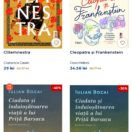
Clitemnestra
Cleopatra și Frankenstein
Costanza Casati
Coco Mellors
29 lei
34.36 lei
62.37 lei
68.71 lei
-40%
-30%