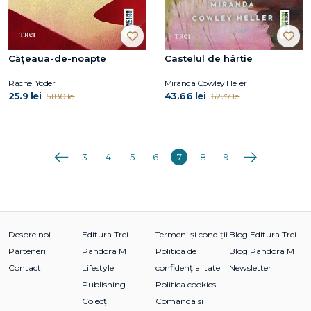
Cățeaua-de-noapte
Castelul de hârtie
Rachel Yoder
Miranda Cowley Heller
25.9 lei
43.66 lei
51.80 lei
62.37 lei
Anterioara
Următoarea
3
4
5
6
7
8
9
Despre noi
Editura Trei
Termeni și condiții
Blog Editura Trei
Parteneri
Pandora M
Politica de
Blog Pandora M
Contact
Lifestyle
confidențialitate
Newsletter
Publishing
Politica cookies
Colecții
Comanda si