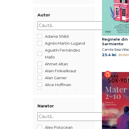
2018
2017
2016
Autor
2015
2014
2012
Adania Shibli
Reginele din
2009
Agnès Martin-Lugand
Sarmiento
Camila Sosa Villa
Agustín Fernández
23.4 lei
39.00 l
Mallo
Ahmet Altan
Alain Finkielkraut
Alan Garner
Alice Hoffman
Almudena Grandes
Anne Berest
Annie Ernaux
Narator
Araminta Hall
Asha Lemmie
Augustin Cupşa
Alex Potocean