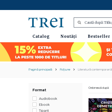
Catalog
Noutăți
Bestseller
Pagină principală
Ficțiune
Literatură contemporană
Ordonează după:
Format
Audiobook
Ebook
Tiparit