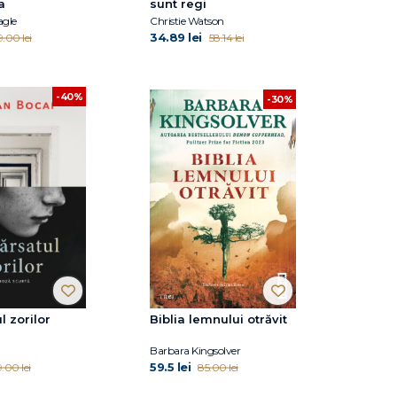
a
sunt regi
agle
Christie Watson
34.89 lei
.00 lei
58.14 lei
-40%
-30%
l zorilor
Biblia lemnului otrăvit
Barbara Kingsolver
59.5 lei
.00 lei
85.00 lei