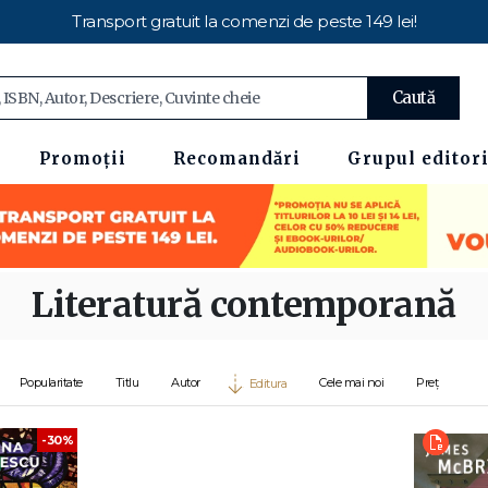
Transport gratuit la comenzi de peste 149 lei!
Caută
Promoții
Recomandări
Grupul editori
Literatură contemporană
Popularitate
Titlu
Autor
Cele mai noi
Preț
Editura
-30%