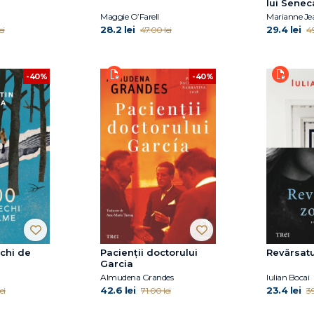
lui Senec
Maggie O’Farell
Marianne Je
28.2 lei
29.4 lei
ei
47.00 lei
49
-40%
-40%
chi de
Pacienții doctorului
Revărsatu
Garcia
Almudena Grandes
Iulian Bocai
42.6 lei
23.4 lei
ei
71.00 lei
39