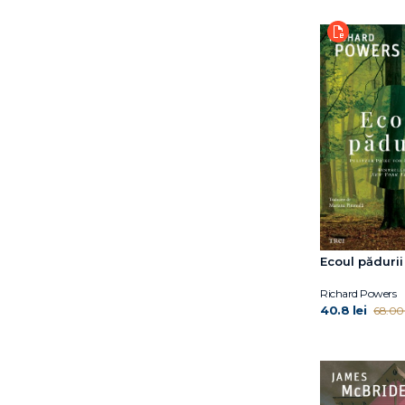
Fran Littlewood
Frédéric Beigbeder
Fumio Yamamoto
Gheorghi Gospodinov
Guillaume Musso
Hwang Sok-Yong
Imogen Crimp
Ioana Maria Stăncescu
Irene Vallejo
Itamar Vieira Junior
Iulian Bocai
Iulian Tănase
Ecoul pădurii
Iuri Andruhovîci
James McBride
Richard Powers
Jaume Cabré
40.8 lei
68.00 
Jean-Baptiste del Amo
Jean‑Baptiste Andrea
Jen Beagin
Jennifer Niven