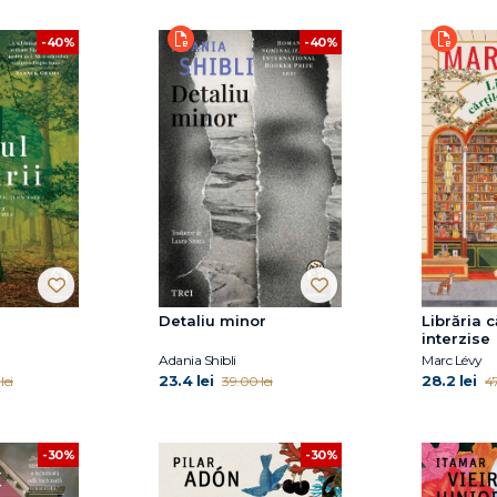
-40%
-40%
Detaliu minor
Librăria c
interzise
Adania Shibli
Marc Lévy
23.4 lei
28.2 lei
lei
39.00 lei
47
-30%
-30%