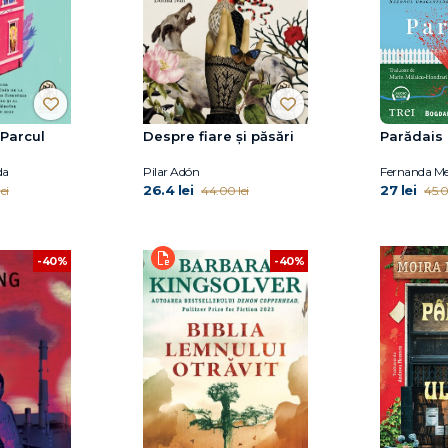
 Parcul
Despre fiare și păsări
Parădais
da
Pilar Adón
Fernanda Me
26.4 lei
27 lei
ei
44.00 lei
45.0
-40%
-40%