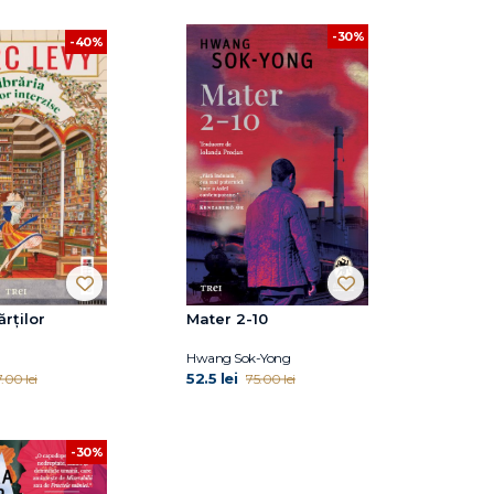
-30%
-40%
ărților
Mater 2-10
Hwang Sok-Yong
52.5 lei
.00 lei
75.00 lei
-30%