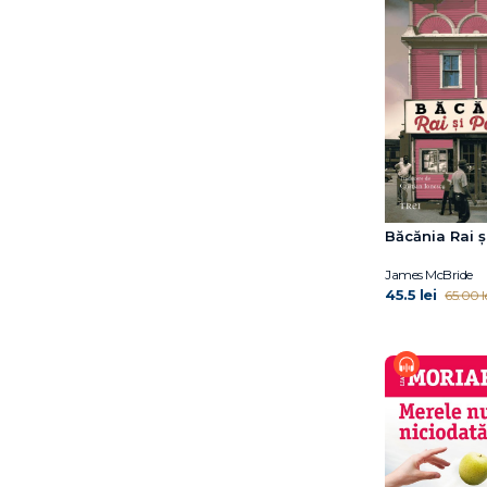
Jessica Au
Joanna Rakoff
Jon Fosse
Katelyn Doyle
Katie Kitamura
Laurent Binet
Laurent Gounelle
Leesa Cross-Smith
Liane Moriarty
Băcănia Rai 
Lily King
James McBride
Louise Glück
45.5 lei
65.00 l
Luis Landero
László Krasznahorkai
Maggie O’Farell
Maggie O’Farrell
Manuel Vilas
Marc Lévy
Marianne Jeagle
Marie Cardinal