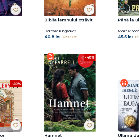
Biblia lemnului otrăvit
Până la u
Barbara Kingsolver
Moira Macdo
40.8 lei
45.5 lei
68.00 lei
65
-40%
-40%
lor
Hamnet
Ultima d