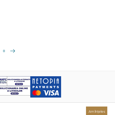
Următoarea
8
Am înțeles
Dezvoltat de: