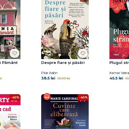
și Pământ
Despre fiare și păsări
Plugul s
Pilar Adón
Itamar Vieir
38.5 lei
45.5 lei
ei
55.00 lei
65
-40%
-40%