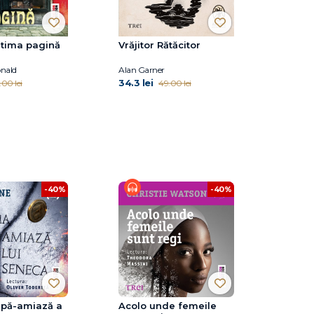
ltima pagină
Vrăjitor Rătăcitor
nald
Alan Garner
34.3 lei
.00 lei
49.00 lei
-40%
-40%
upă-amiază a
Acolo unde femeile