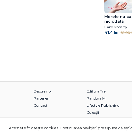
Marie NDiaye
Marilù Oliva
Merele nu c
Mark Sullivan
niciodată
Liane Moriarty
Marta Pérez-Carbonell
41.4 lei
69.00 l
Michelle Min Sterling
Miguel Bonnefoy
Mihail Elizarov
Miranda Cowley Heller
Mirinae Lee
Moira Macdonald
Mélissa Da Costa
Nelio Biedermann
Nicolas d’Estienne
Despre noi
Editura Trei
d’Orves
Parteneri
Pandora M
Nino Haratischwili
Contact
Lifestyle Publishing
Pascal Bruckner
Colecții
Pilar Adón
Rachel Yoder
Acest site foloseşte cookies. Continuarea navigării presupune că eşti d
© 2026 Grupul Editorial TREI. Toate drepturile rezervate.