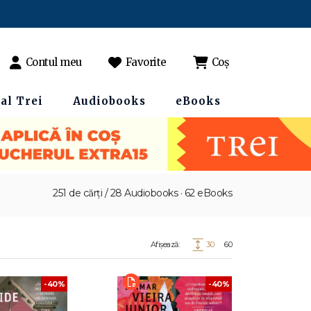
Contul meu
Favorite
Coș
al Trei
Audiobooks
eBooks
251 de cărți / 28 Audiobooks · 62 eBooks
Afișează:
30
60
-40%
-40%