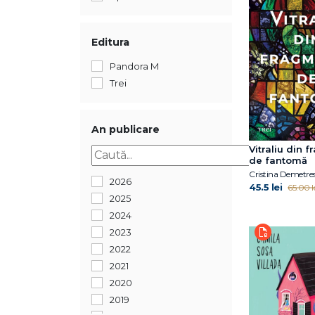
Editura
Pandora M
Trei
An publicare
Vitraliu din 
de fantomă
Cristina Demetre
2026
45.5 lei
65.00 l
2025
2024
2023
2022
2021
2020
2019