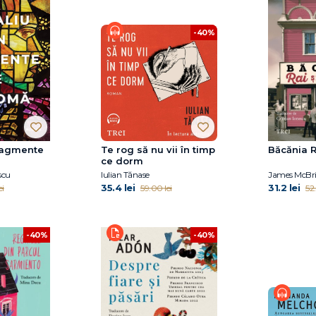
-40%
fragmente
Te rog să nu vii în timp
Băcănia R
ce dorm
scu
Iulian Tănase
James McBr
35.4 lei
31.2 lei
ei
59.00 lei
52.
-40%
-40%