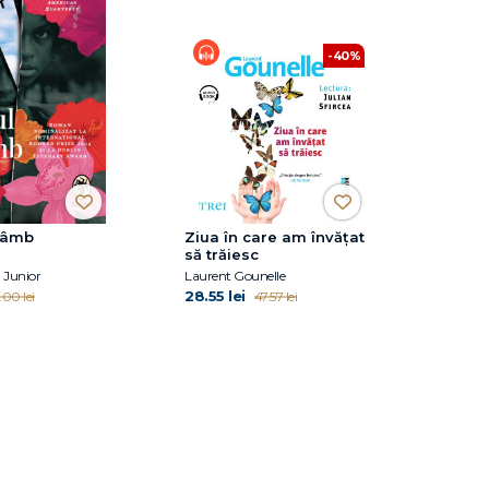
-40%
trâmb
Ziua în care am învățat
să trăiesc
a Junior
Laurent Gounelle
28.55 lei
.00 lei
47.57 lei