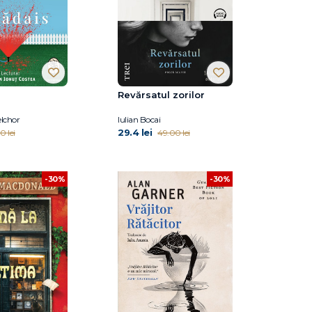
Revărsatul zorilor
lchor
Iulian Bocai
29.4 lei
0 lei
49.00 lei
-30%
-30%