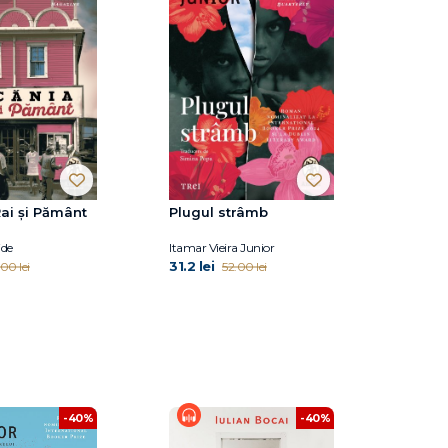
ai și Pământ
Plugul strâmb
ide
Itamar Vieira Junior
31.2 lei
00 lei
52.00 lei
-40%
-40%