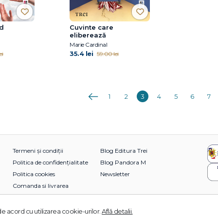
ad
Cuvinte care
eliberează
Marie Cardinal
35.4 lei
ei
59.00 lei
Anterioara
1
2
3
4
5
6
7
Termeni și condiții
Blog Editura Trei
Politica de confidențialitate
Blog Pandora M
Politica cookies
Newsletter
Comanda si livrarea
e acord cu utilizarea cookie-urilor.
Află detalii.