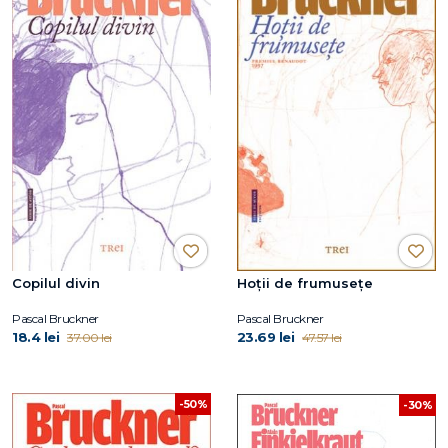
Copilul divin
Hoţii de frumuseţe
Pascal Bruckner
Pascal Bruckner
18.4 lei
23.69 lei
37.00 lei
47.57 lei
-50%
-30%