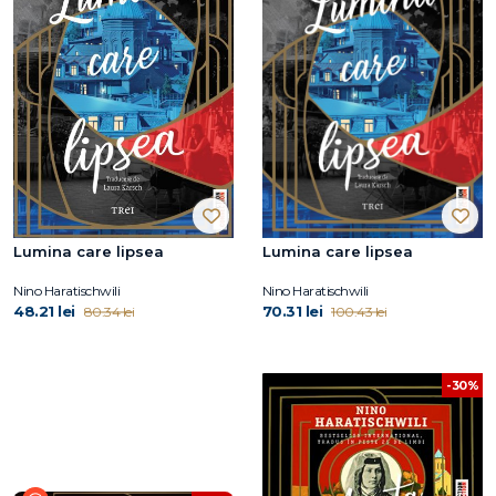
Lumina care lipsea
Lumina care lipsea
Nino Haratischwili
Nino Haratischwili
48.21 lei
70.31 lei
80.34 lei
100.43 lei
-30%