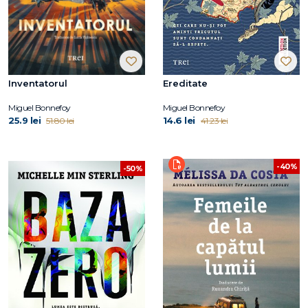
Inventatorul
Ereditate
Miguel Bonnefoy
Miguel Bonnefoy
25.9 lei
14.6 lei
51.80 lei
41.23 lei
-40%
-50%