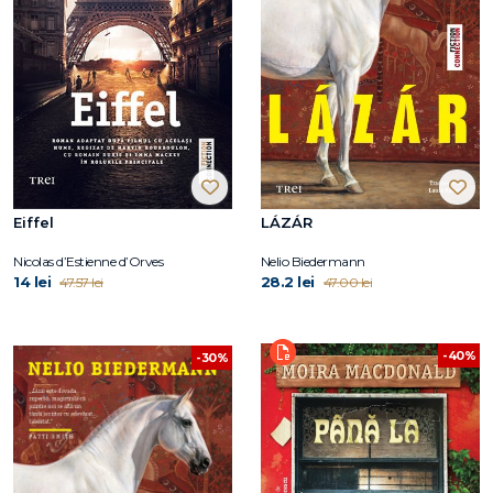
Eiffel
LÁZÁR
Nicolas d’Estienne d’Orves
Nelio Biedermann
14 lei
28.2 lei
47.57 lei
47.00 lei
-40%
-30%