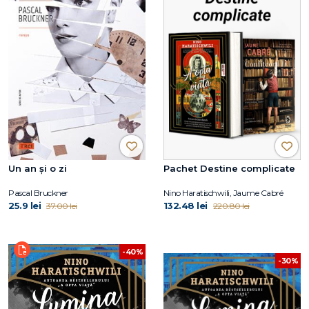
Un an și o zi
Pachet Destine complicate
Pascal Bruckner
Nino Haratischwili, Jaume Cabré
25.9 lei
132.48 lei
37.00 lei
220.80 lei
-40%
-30%