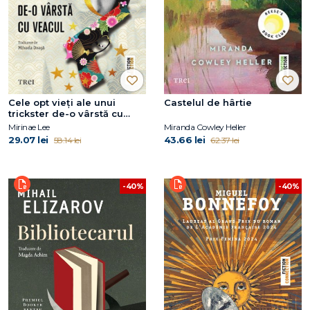
Cele opt vieți ale unui
Castelul de hârtie
trickster de-o vârstă cu
veacul
Mirinae Lee
Miranda Cowley Heller
29.07 lei
43.66 lei
58.14 lei
62.37 lei
-40%
-40%