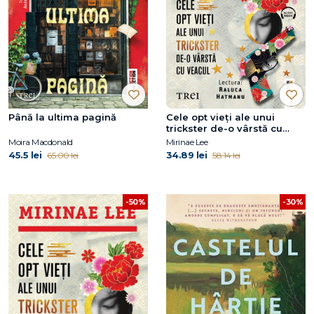
Până la ultima pagină
Cele opt vieți ale unui
trickster de-o vârstă cu
veacul
Moira Macdonald
Mirinae Lee
45.5 lei
34.89 lei
65.00 lei
58.14 lei
-50%
-30%