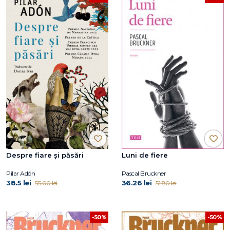
Despre fiare și păsări
Luni de fiere
Pilar Adón
Pascal Bruckner
38.5 lei
36.26 lei
55.00 lei
51.80 lei
-50%
-50%