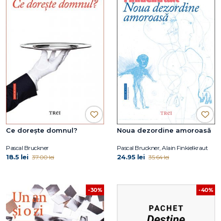
Ce dorește domnul?
Noua dezordine amoroasă
Pascal Bruckner
Pascal Bruckner, Alain Finkielkraut
18.5 lei
24.95 lei
37.00 lei
35.64 lei
-30%
-40%