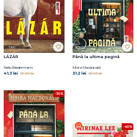
LÁZÁR
Până la ultima pagină
Nelio Biedermann
Moira Macdonald
41.3 lei
31.2 lei
59.00 lei
52.00 lei
-30%
-40%