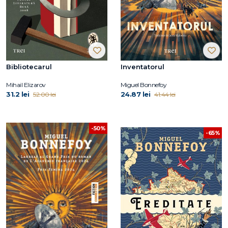
Bibliotecarul
Inventatorul
Mihail Elizarov
Miguel Bonnefoy
31.2 lei
24.87 lei
52.00 lei
41.44 lei
-50%
-65%