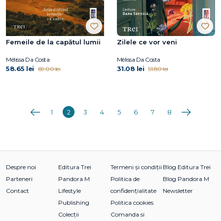
Femeile de la capătul lumii
Zilele ce vor veni
Mélissa Da Costa
Mélissa Da Costa
58.65 lei
31.08 lei
69.00 lei
51.80 lei
Anterioara
Următoarea
1
2
3
4
5
6
7
8
Despre noi
Editura Trei
Termeni și condiții
Blog Editura Trei
Parteneri
Pandora M
Politica de
Blog Pandora M
Contact
Lifestyle
confidențialitate
Newsletter
Publishing
Politica cookies
Colecții
Comanda si