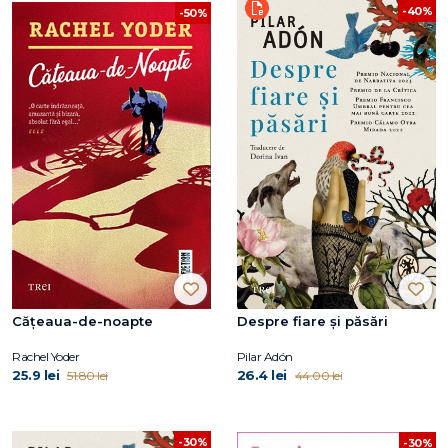
-40%
-50%
Cățeaua-de-noapte
Despre fiare și păsări
Rachel Yoder
Pilar Adón
25.9 lei
26.4 lei
51.80 lei
44.00 lei
-30%
-30%