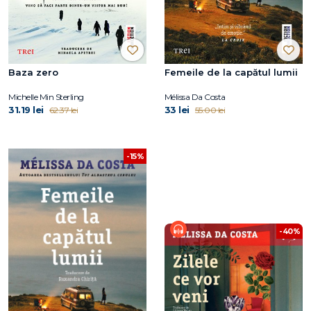
Baza zero
Femeile de la capătul lumii
Michelle Min Sterling
Mélissa Da Costa
31.19 lei
33 lei
62.37 lei
55.00 lei
-15%
-40%