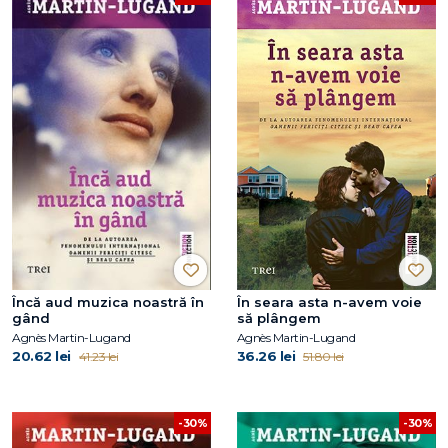
Încă aud muzica noastră în
În seara asta n-avem voie
gând
să plângem
Agnès Martin-Lugand
Agnès Martin-Lugand
20.62 lei
36.26 lei
41.23 lei
51.80 lei
-30%
-30%