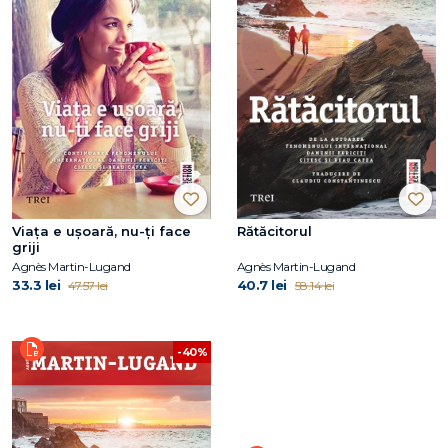
Viața e ușoară, nu-ți face
Rătăcitorul
griji
Agnès Martin-Lugand
Agnès Martin-Lugand
33.3 lei
40.7 lei
47.57 lei
58.14 lei
-40%