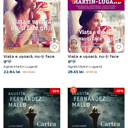
Viața e ușoară, nu-ți face
Viața e ușoară, nu-ți face
griji
griji
Agnès Martin-Lugand
Agnès Martin-Lugand
22.84 lei
28.55 lei
38.06 lei
47.57 lei
-40%
-30%