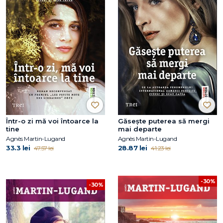
Într-o zi mă voi întoarce la
Găsește puterea să mergi
tine
mai departe
Agnès Martin-Lugand
Agnès Martin-Lugand
33.3 lei
28.87 lei
47.57 lei
41.23 lei
-30%
-30%