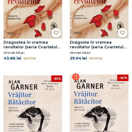
Dragostea în vremea
Dragoste în vremea
revoltelor (seria Cvartetul
revoltelor (seria Cvartetul
Otoman, vol. 2)
Otoman, vol. 2)
Ahmet Altan
Ahmet Altan
43.66 lei
29.94 lei
62.37 lei
49.90 lei
-40%
-30%