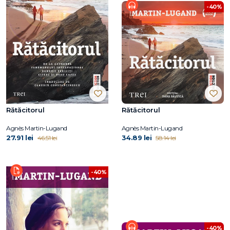
-40%
Rătăcitorul
Rătăcitorul
Agnès Martin-Lugand
Agnès Martin-Lugand
27.91 lei
34.89 lei
46.51 lei
58.14 lei
-40%
-40%