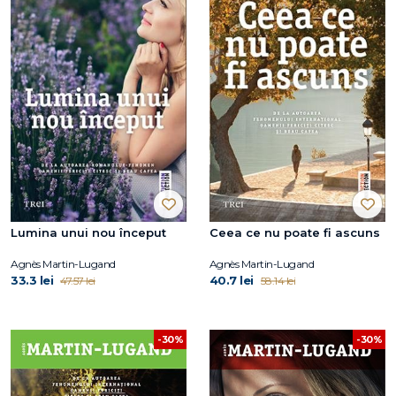
Lumina unui nou început
Ceea ce nu poate fi ascuns
Agnès Martin-Lugand
Agnès Martin-Lugand
33.3 lei
40.7 lei
47.57 lei
58.14 lei
-30%
-30%