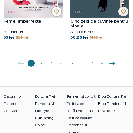
Femei imperfecte
Cincizeci de cuvinte pentru
ploaie
Araminta Hall
Asha Lemmie
55 lei
36.26 lei
58.14 lei
51.80 lei
Anterioara
Următoarea
1
2
3
4
5
6
7
8
Despre noi
Editura Trei
Termeni și condiții
Blog Editura Trei
Parteneri
Pandora M
Politica de
Blog Pandora M
Contact
Lifestyle
confidențialitate
Newsletter
Publishing
Politica cookies
Colecții
Comanda si
livrarea