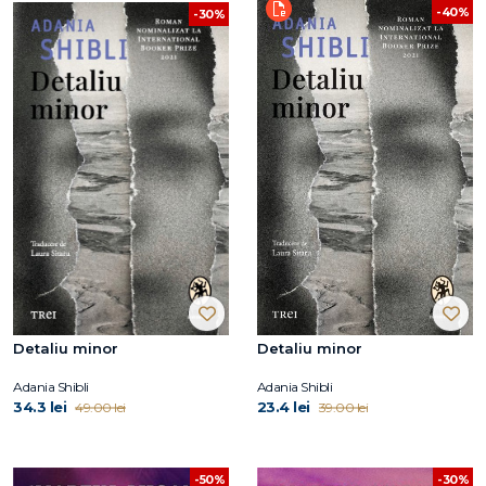
-40%
-30%
Detaliu minor
Detaliu minor
Adania Shibli
Adania Shibli
34.3 lei
23.4 lei
49.00 lei
39.00 lei
-50%
-30%