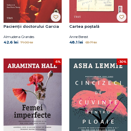
Pacienții doctorului Garcia
Cartea poștală
Almudena Grandes
Anne Berest
42.6 lei
48.1 lei
71.00 lei
68.71 lei
-5%
-30%