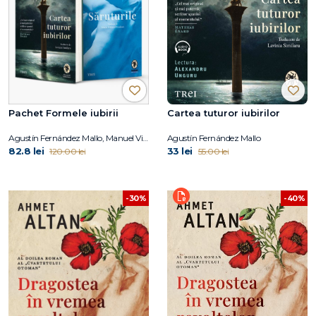
Pachet Formele iubirii
Cartea tuturor iubirilor
Agustín Fernández Mallo, Manuel Vilas
Agustín Fernández Mallo
82.8 lei
33 lei
120.00 lei
55.00 lei
-30%
-40%