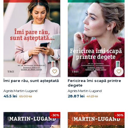
Îmi pare rău, sunt așteptată
Fericirea îmi scapă printre
degete
Agnès Martin-Lugand
Agnès Martin-Lugand
45.5 lei
28.87 lei
65.00 lei
41.23 lei
-30%
-30%