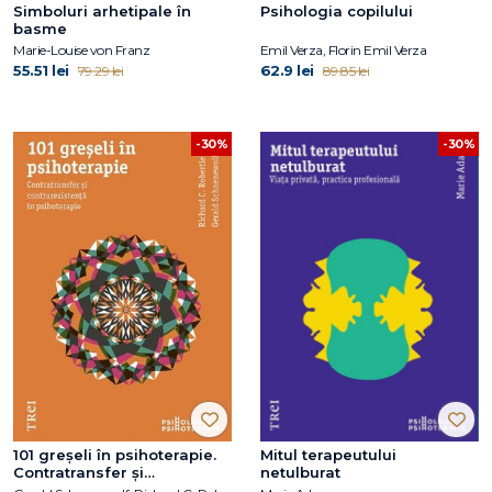
Simboluri arhetipale în
Psihologia copilului
basme
Marie-Louise von Franz
Emil Verza, Florin Emil Verza
55.51 lei
62.9 lei
79.29 lei
89.85 lei
-30%
-30%
101 greşeli în psihoterapie.
Mitul terapeutului
Contratransfer şi
netulburat
contrarezistenţă în