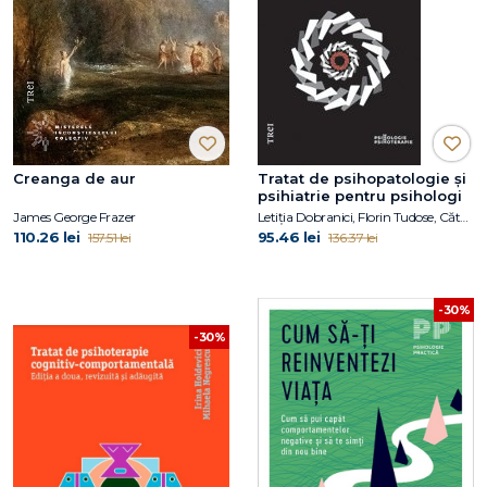
Creanga de aur
Tratat de psihopatologie şi
psihiatrie pentru psihologi
James George Frazer
Letiţia Dobranici, Florin Tudose, Cătălina Tudose
110.26 lei
95.46 lei
157.51 lei
136.37 lei
-30%
-30%