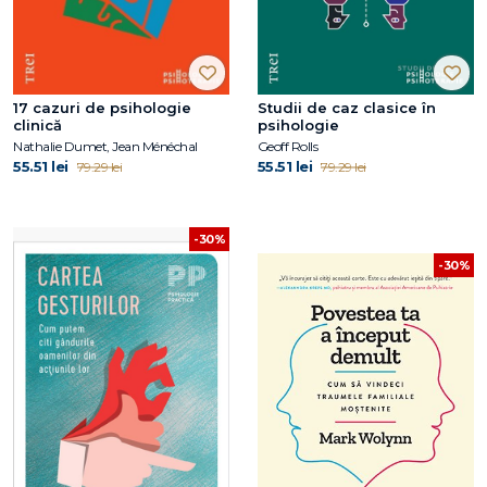
17 cazuri de psihologie
Studii de caz clasice în
clinică
psihologie
Nathalie Dumet, Jean Ménéchal
Geoff Rolls
55.51 lei
55.51 lei
79.29 lei
79.29 lei
-30%
-30%