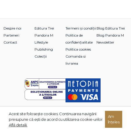
Despre noi
Editura Trei
Termeni și condiții
Blog Editura Trei
Parteneri
Pandora M
Politica de
Blog Pandora M
Contact
Lifestyle
confidențialitate
Newsletter
Publishing
Politica cookies
Colecții
Comanda si
livrarea
Acest site foloseşte cookies. Continuarea navigării
Am
© 2026 Grupul Editorial TREI. Toate drepturile rezervate.
presupune că eşti de acord cu utilizarea cookie-urilor.
înțeles
Dezvoltat de:
Află detalii.