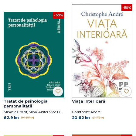
-50%
-30%
Tratat de psihologia
Viața interioară
personalității
Mihaela Chraif, Mihai Aniței, Vlad Burtăverde, Teodor Mihăilă
Christophe Andre
62.9 lei
20.62 lei
89.85 lei
41.23 lei