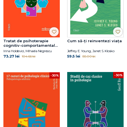
Tratat de psihoterapie
Cum să-ți reinventezi viața
cognitiv-comportamentală.
Ediția a doua, revizuită și
Irina Holdevici, Mihaela Negrescu
Jeffrey E. Young, Janet S. Klosko
adăugită
73.27 lei
59.5 lei
104.66 lei
85.00 lei
-30%
-30%