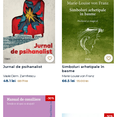
Jurnal de psihanalist
Simboluri arhetipale în
basme
Vasile Dem. Zamfirescu
Marie-Louise von Franz
48.1 lei
66.5 lei
68.71 lei
95.00 lei
-30%
-30%