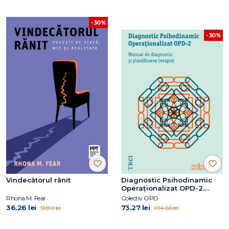
-30%
-30%
Vindecătorul rănit
Diagnostic Psihodinamic
Operaţionalizat OPD-2.
Manual de diagnostic şi
Rhona M. Fear
Colectiv OPD
planificarea terapiei
36.26 lei
73.27 lei
51.80 lei
104.66 lei