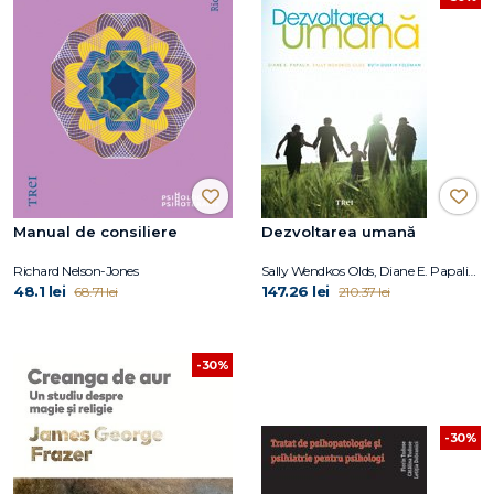
Manual de consiliere
Dezvoltarea umană
Richard Nelson-Jones
Sally Wendkos Olds, Diane E. Papalia, Ruth Duskin Feldman
48.1 lei
147.26 lei
68.71 lei
210.37 lei
-30%
-30%