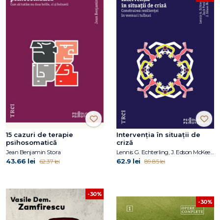
15 cazuri de terapie
Intervenția în situații de
psihosomatică
criză
Jean Benjamin Stora
Lennis G. Echterling, J. Edson McKee , Jack Presbury
43.66 lei
62.9 lei
62.37 lei
89.85 lei
-30%
-30%