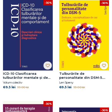
-30%
-30%
ICD-10 Clasificarea
Tulburările de
tulburărilor mentale şi de
personalitate din DSM-5.
comportament. Descrieri
Evaluare, conceptualizare
Volum colectiv
Len Sperry
clinice şi îndreptare
de caz și tratament
69.3 lei
69.3 lei
99.00 lei
99.00 lei
diagnostice
-30%
-30%