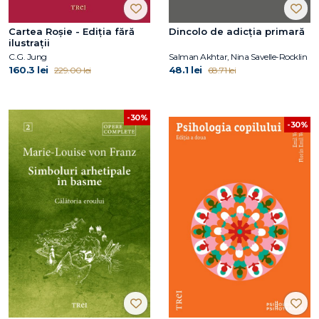
Cartea Roșie - Ediția fără
Dincolo de adicția primară
ilustrații
C.G. Jung
Salman Akhtar, Nina Savelle-Rocklin
160.3 lei
48.1 lei
229.00 lei
68.71 lei
-30%
-30%