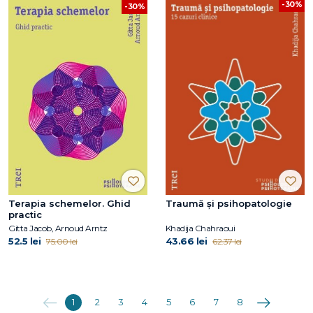
-30%
-30%
Terapia schemelor. Ghid
Traumă și psihopatologie
practic
Gitta Jacob, Arnoud Arntz
Khadija Chahraoui
52.5 lei
43.66 lei
75.00 lei
62.37 lei
Anterioara
Următoarea
1
2
3
4
5
6
7
8