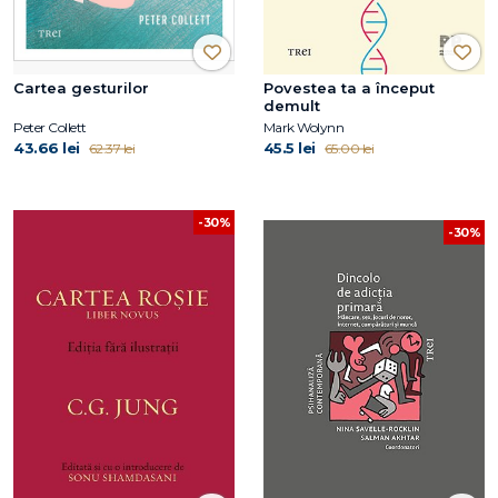
Cartea gesturilor
Povestea ta a început
demult
Peter Collett
Mark Wolynn
43.66 lei
45.5 lei
62.37 lei
65.00 lei
-30%
-30%